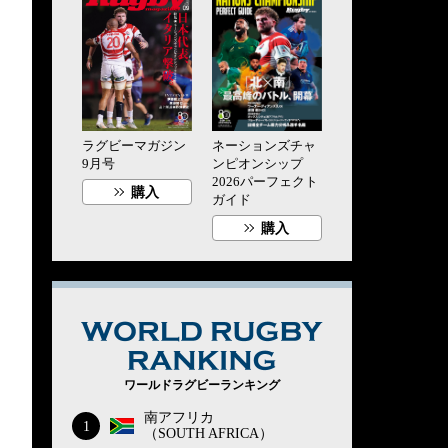
ラグビーマガジン
ネーションズチャ
9月号
ンピオンシップ
2026パーフェクト
購入
ガイド
購入
WORLD RUG
ワールドラグビーランキング
南アフリカ
1
（SOUTH AFRICA）