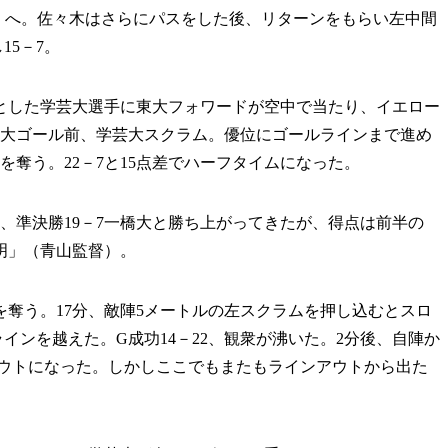
央）へ。佐々木はさらにパスをした後、リターンをもらい左中間
15－7。
とした学芸大選手に東大フォワードが空中で当たり、イエロー
東大ゴール前、学芸大スクラム。優位にゴールラインまで進め
を奪う。22－7と15点差でハーフタイムになった。
大、準決勝19－7一橋大と勝ち上がってきたが、得点は前半の
明」（青山監督）。
奪う。17分、敵陣5メートルの左スクラムを押し込むとスロ
インを越えた。G成功14－22、観衆が沸いた。2分後、自陣か
ンアウトになった。しかしここでもまたもラインアウトから出た