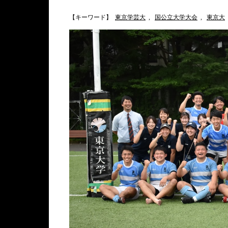
【キーワード】
東京学芸大
,
国公立大学大会
,
東京大