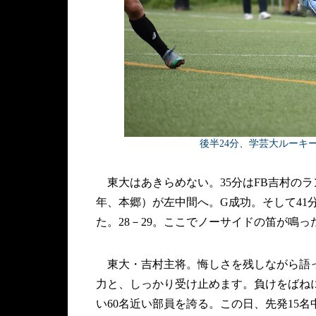
後半24分、学芸大ルーキ
東大はあきらめない。35分はFB吉村のラ
年、本郷）が左中間へ。G成功。そして41
た。28－29。ここでノーサイドの笛が鳴っ
東大・吉村主将。悔しさを残しながら語っ
力と、しっかり受け止めます。負けをばね
い60名近い部員を誇る。この日、先発15名