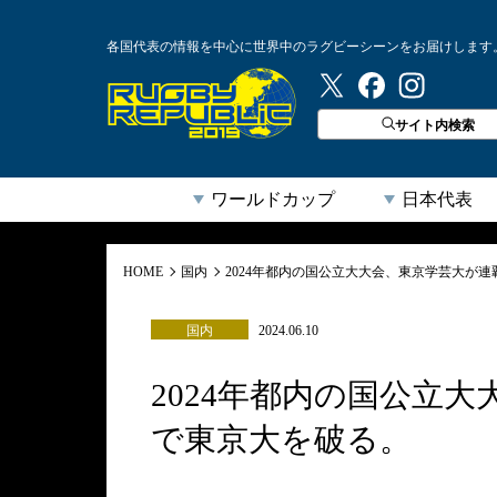
各国代表の情報を中心に世界中のラグビーシーンをお届けします
ラグビーリパブリック
サイト内検索
ワールドカップ
日本代表
HOME
国内
2024年都内の国公立大大会、東京学芸大が連
国内
2024.06.10
2024年都内の国公立大
で東京大を破る。