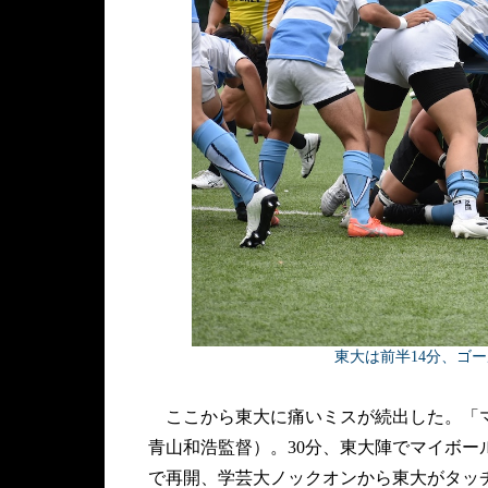
東大は前半14分、ゴ
ここから東大に痛いミスが続出した。「マ
青山和浩監督）。30分、東大陣でマイボ
で再開、学芸大ノックオンから東大がタッ