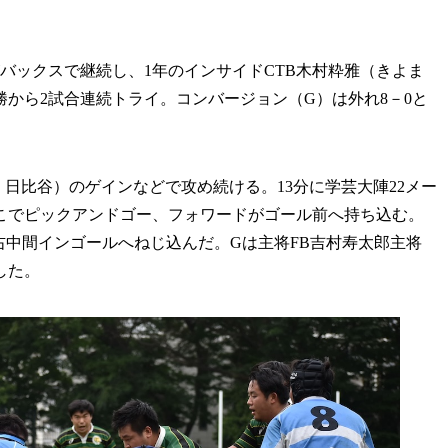
バックスで継続し、1年のインサイドCTB木村粋雅（きよま
から2試合連続トライ。コンバージョン（G）は外れ8－0と
日比谷）のゲインなどで攻め続ける。13分に学芸大陣22メー
こでピックアンドゴー、フォワードがゴール前へ持ち込む。
右中間インゴールへねじ込んだ。Gは主将FB吉村寿太郎主将
した。