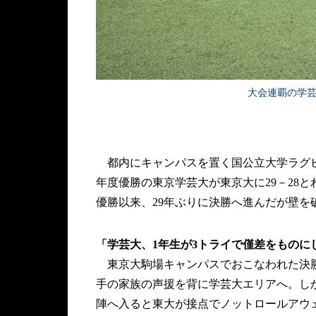
大会連覇の学
都内にキャンパスを置く国公立大学ラグビー
年度優勝の東京学芸大が東京大に29－28と
優勝以来、29年ぶりに決勝へ進んだが壁を
「学芸大、1年生が3トライで僅差をものに
東京大駒場キャンパスでおこなわれた決勝
手の家族の声援を背に学芸大エリアへ。し
陣へ入ると東大が接点でノットロールアウェ