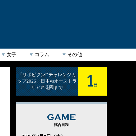
女子
コラム
その他
1
「リポビタンDチャレンジカ
ップ2026」日本vsオーストラ
日
リア＠花園まで
GAME
試合日程