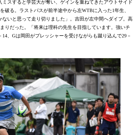
入ミスすると学芸大が奪い、ゲインを重ねてきたアウトサイド
スを破る。ラストパスが前半途中から左WTBに入った1年生、
かないと思って走り切りました」。吉田が左中間へダイブ。高
止まりだった。「将来は理科の先生を目指しています。強いチ
－14、Gは岡田がプレッシャーを受けながらも蹴り込んで29－