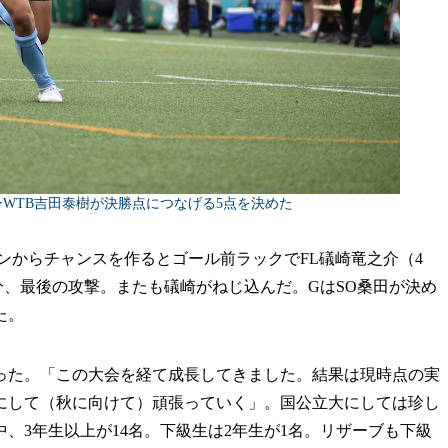
ーWTB吉田泰樹が決勝点につなげる5点を決めた
ンからチャンスを作るとゴール前ラックでFL礒崎竜之介（4
分、最後の攻撃。またも礒崎がねじ込んだ。GはSO桑田が決め
た。
た。「この大会を経て成長してきました。結果は現時点の実
にして（秋に向けて）頑張っていく」。国公立大にしては珍し
中、3年生以上が14名。下級生は2年生が1名。リザーブも下級