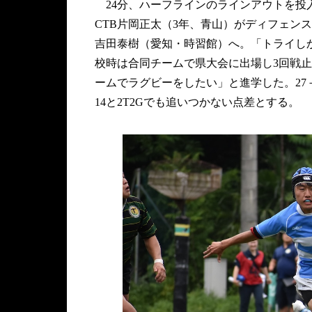
24分、ハーフラインのラインアウトを投
CTB片岡正太（3年、青山）がディフェン
吉田泰樹（愛知・時習館）へ。「トライし
校時は合同チームで県大会に出場し3回戦
ームでラグビーをしたい」と進学した。27
14と2T2Gでも追いつかない点差とする。