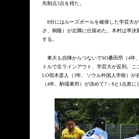
先制点3点を得た。
8分にはルーズボールを確保した学芸大が
さ、桐蔭）が左隅に仕留めた。木村は準決勝
する。
東大も自陣からつないでSO桑田昂（4年、
トルで左ラインアウト、学芸大が反則。こ
LO領木彦人（3年、ソウル外国人学校）が
（4年、駒場東邦）が決めて7－8と1点差に