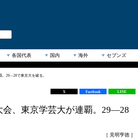
。
閉じる
各国代表
国内
海外
セブンズ
覇。29―28で東京大を破る。
【人気キーワード】
X
Facebook
LINE
大会、東京学芸大が連覇。29―28
［ 見明亨徳 ］