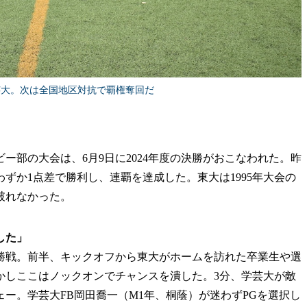
芸大。次は全国地区対抗で覇権奪回だ
部の大会は、6月9日に2024年度の決勝がおこなわれた。昨
わずか1点差で勝利し、連覇を達成した。東大は1995年大会の
破れなかった。
した」
戦。前半、キックオフから東大がホームを訪れた卒業生や選
かしここはノックオンでチャンスを潰した。3分、学芸大が敵
ー。学芸大FB岡田喬一（M1年、桐蔭）が迷わずPGを選択し