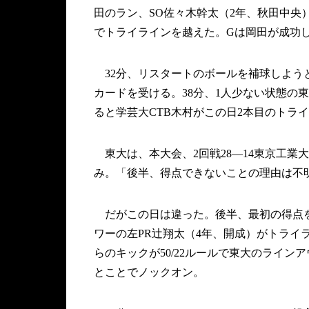
田のラン、SO佐々木幹太（2年、秋田中
でトライラインを越えた。Gは岡田が成功し
32分、リスタートのボールを補球しよう
カードを受ける。38分、1人少ない状態の
ると学芸大CTB木村がこの日2本目のトライ
東大は、本大会、2回戦28―14東京工業
み。「後半、得点できないことの理由は不
だがこの日は違った。後半、最初の得点を
ワーの左PR辻翔太（4年、開成）がトライラ
らのキックが50/22ルールで東大のライ
とことでノックオン。