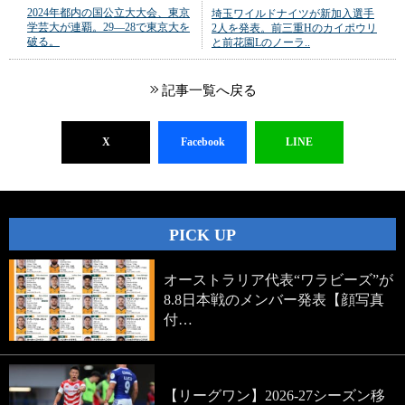
2024年都内の国公立大大会、東京
埼玉ワイルドナイツが新加入選手
学芸大が連覇。29―28で東京大を
2人を発表。前三重Hのカイポウリ
破る。
と前花園Lのノーラ..
記事一覧へ戻る
X
Facebook
LINE
PICK UP
オーストラリア代表“ワラビーズ”が
8.8日本戦のメンバー発表【顔写真
付…
【リーグワン】2026-27シーズン移