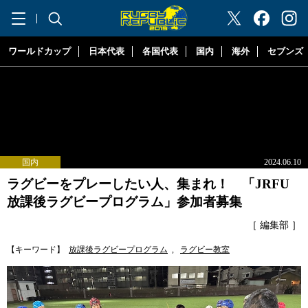
"ラグビーリパブリック"
ワールドカップ
日本代表
各国代表
国内
海外
セブンズ
国内
2024.06.10
ラグビーをプレーしたい人、集まれ！ 「JRFU
放課後ラグビープログラム」参加者募集
［ 編集部 ］
【キーワード】
放課後ラグビープログラム
,
ラグビー教室