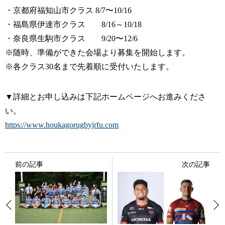
・京都府福知山市クラス 8/7〜10/16
・福島県伊達市クラス 8/16～10/18
・奈良県生駒市クラス 9/20〜12/6
※随時、準備ができた会場より募集を開始します。
※各クラス30名まで先着順に受付いたします。
▼詳細とお申し込みは下記ホームページへお進みくださ
い。
https://www.houkagorugbyjrfu.com
前の記事
次の記事