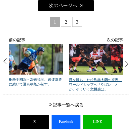
次のページへ
1
2
3
前の記事
次の記事
桐蔭学園33－29東福岡。選抜決勝
目を腫らした松島幸太朗の視界。
に続いて夏も桐蔭が制す。
ワールドカップへ「やばい、と
か、そういう危機感は..
記事一覧へ戻る
X
Facebook
LINE