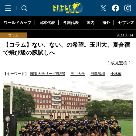
"ラグビーリパブリック"
ワールドカップ
日本代表
各国代表
国内
海外
セブンズ
コラム
2023.08.14
【コラム】ない、ない、の希望。玉川大、夏合宿
で飛び級の腕試しへ
［ 成見宏樹 ］
【キーワード】
関東大学リーグ戦3部
,
玉川大学
,
田島智樹
,
小林侑