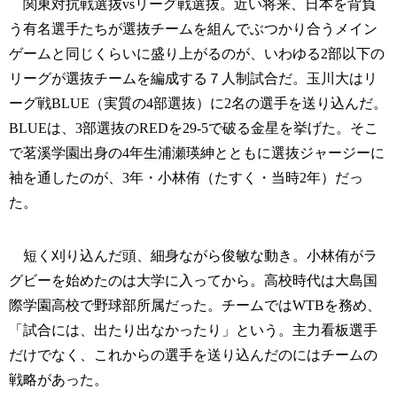
関東対抗戦選抜vsリーグ戦選抜。近い将来、日本を背負
う有名選手たちが選抜チームを組んでぶつかり合うメイン
ゲームと同じくらいに盛り上がるのが、いわゆる2部以下の
リーグが選抜チームを編成する７人制試合だ。玉川大はリ
ーグ戦BLUE（実質の4部選抜）に2名の選手を送り込んだ。
BLUEは、3部選抜のREDを29-5で破る金星を挙げた。そこ
で茗溪学園出身の4年生浦瀬瑛紳とともに選抜ジャージーに
袖を通したのが、3年・小林侑（たすく・当時2年）だっ
た。
短く刈り込んだ頭、細身ながら俊敏な動き。小林侑がラ
グビーを始めたのは大学に入ってから。高校時代は大島国
際学園高校で野球部所属だった。チームではWTBを務め、
「試合には、出たり出なかったり」という。主力看板選手
だけでなく、これからの選手を送り込んだのにはチームの
戦略があった。