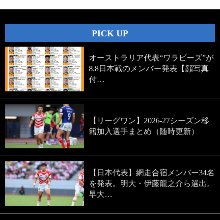
PICK UP
オーストラリア代表“ワラビーズ”が
8.8日本戦のメンバー発表【顔写真
付…
【リーグワン】2026-27シーズン移
籍加入選手まとめ（随時更新）
【日本代表】網走合宿メンバー34名
を発表。明大・伊藤龍之介ら選出。
早大…