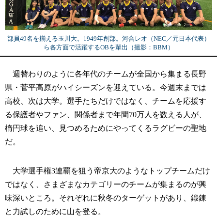
部員49名を揃える玉川大。1949年創部。河合レオ（NEC／元日本代表）
ら各方面で活躍するOBを輩出（撮影：BBM）
週替わりのように各年代のチームが全国から集まる長野
県・菅平高原がハイシーズンを迎えている。今週末までは
高校、次は大学。選手たちだけではなく、チームを応援す
る保護者やファン、関係者まで年間70万人を数える人が、
楕円球を追い、見つめるためにやってくるラグビーの聖地
だ。
大学選手権3連覇を狙う帝京大のようなトップチームだけ
ではなく、さまざまなカテゴリーのチームが集まるのが興
味深いところ。それぞれに秋冬のターゲットがあり、鍛錬
と力試しのために山を登る。