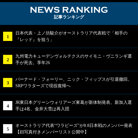
NEWS RA
記事ランキング
日本代表・上ノ坊駿介がオーストラリア代表戦で「相手の
『レッド』を狙う」
九州電力キューデンヴォルテクスのサイモニ・ヴニランギ選
手が死去。享年26
バーナード・フォーリー、ニック・フィップスが引退撤回。
SRPワラターズで現役復帰へ
JR東日本グリーンウォリアーズ東葛が新体制発表。新加入選
手は4名、金井大雪は再入団
オーストラリア代表“ワラビーズ”が8.8日本戦のメンバー発表
【顔写真付きメンバーリスト公開中】