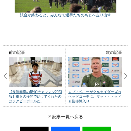
試合が終わると、みんなで選手たちのもとへ走り出す
前の記事
次の記事
【長澤奏喜のRWCチャレンジ2023
ロブ・ペニーがクルセイダーズの
#2】軍兵の検問で助けてくれたの
ヘッドコーチに。マット・トッド
はラグビーボールだ..
も指導陣入り
記事一覧へ戻る