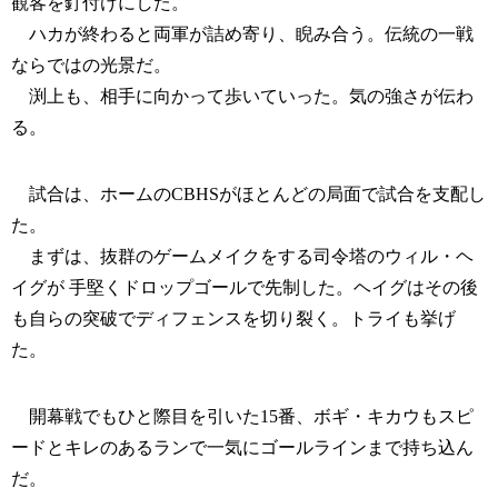
観客を釘付けにした。
ハカが終わると両軍が詰め寄り、睨み合う。伝統の一戦
ならではの光景だ。
渕上も、相手に向かって歩いていった。気の強さが伝わ
る。
試合は、ホームのCBHSがほとんどの局面で試合を支配し
た。
まずは、抜群のゲームメイクをする司令塔のウィル・ヘ
イグが 手堅くドロップゴールで先制した。ヘイグはその後
も自らの突破でディフェンスを切り裂く。トライも挙げ
た。
開幕戦でもひと際目を引いた15番、ボギ・キカウもスピ
ードとキレのあるランで一気にゴールラインまで持ち込ん
だ。