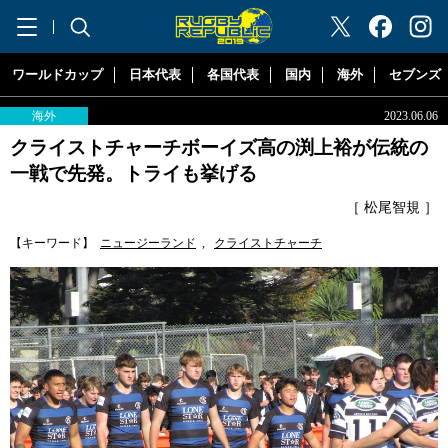
"ラグビーリパブリック"
ワールドカップ
日本代表
各国代表
国内
海外
セブンズ
海外
2023.06.06
クライストチャーチボーイズ高の渕上裕が伝統の
一戦で先発。トライも挙げる
［ 松尾智規 ］
【キーワード】
ニュージーランド
,
クライストチャーチ