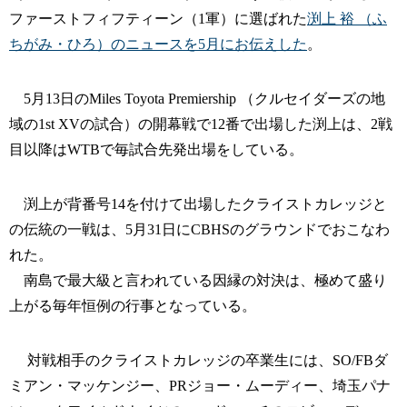
ファーストフィフティーン（1軍）に選ばれた
渕上 裕 （ふ
ちがみ・ひろ）のニュースを5月にお伝えした
。
5月13日のMiles Toyota Premiership （クルセイダーズの地
域の1st XVの試合）の開幕戦で12番で出場した渕上は、2戦
目以降はWTBで毎試合先発出場をしている。
渕上が背番号14を付けて出場したクライストカレッジと
の伝統の一戦は、5月31日にCBHSのグラウンドでおこなわ
れた。
南島で最大級と言われている因縁の対決は、極めて盛り
上がる毎年恒例の行事となっている。
対戦相手のクライストカレッジの卒業生には、SO/FBダ
ミアン・マッケンジー、PRジョー・ムーディー、埼玉パナ