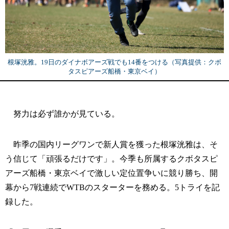
根塚洸雅。19日のダイナボアーズ戦でも14番をつける（写真提供：クボ
タスピアーズ船橋・東京ベイ）
努力は必ず誰かが見ている。
昨季の国内リーグワンで新人賞を獲った根塚洸雅は、そ
う信じて「頑張るだけです」。今季も所属するクボタスピ
アーズ船橋・東京ベイで激しい定位置争いに競り勝ち、開
幕から7戦連続でWTBのスターターを務める。5トライを記
録した。