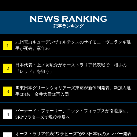
NEWS RA
記事ランキング
九州電力キューデンヴォルテクスのサイモニ・ヴニランギ選
手が死去。享年26
日本代表・上ノ坊駿介がオーストラリア代表戦で「相手の
『レッド』を狙う」
JR東日本グリーンウォリアーズ東葛が新体制発表。新加入選
手は4名、金井大雪は再入団
バーナード・フォーリー、ニック・フィップスが引退撤回。
SRPワラターズで現役復帰へ
オーストラリア代表“ワラビーズ”が8.8日本戦のメンバー発表