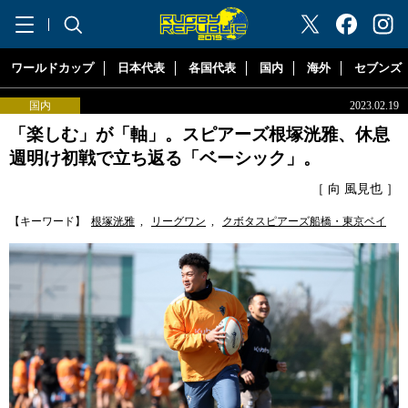
"ラグビーリパブリック"
ワールドカップ
日本代表
各国代表
国内
海外
セブンズ
国内
2023.02.19
「楽しむ」が「軸」。スピアーズ根塚洸雅、休息
週明け初戦で立ち返る「ベーシック」。
［ 向 風見也 ］
【キーワード】
根塚洸雅
,
リーグワン
,
クボタスピアーズ船橋・東京ベイ