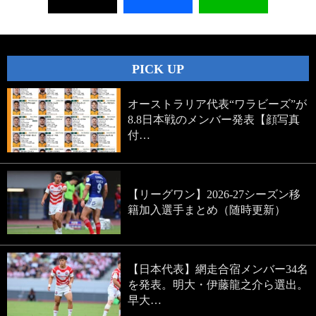
PICK UP
オーストラリア代表“ワラビーズ”が
8.8日本戦のメンバー発表【顔写真
付…
【リーグワン】2026-27シーズン移
籍加入選手まとめ（随時更新）
【日本代表】網走合宿メンバー34名
を発表。明大・伊藤龍之介ら選出。
早大…