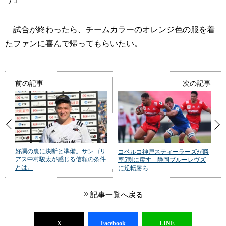
試合が終わったら、チームカラーのオレンジ色の服を着
たファンに喜んで帰ってもらいたい。
前の記事
次の記事
好調の裏に決断と準備。サンゴリ
コベルコ神戸スティーラーズが勝
アス中村駿太が感じる信頼の条件
率5割に戻す 静岡ブルーレヴズ
とは。
に逆転勝ち
記事一覧へ戻る
X
Facebook
LINE