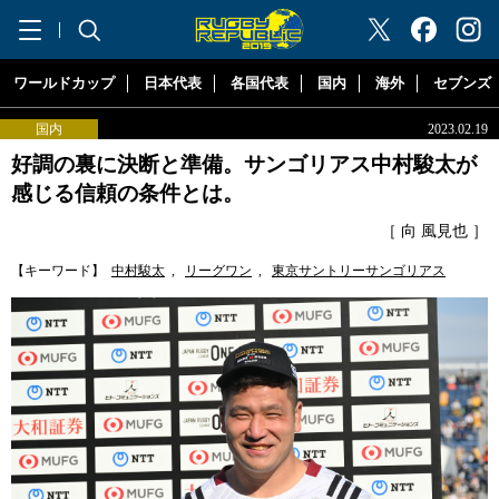
"ラグビーリパブリック"
ワールドカップ
日本代表
各国代表
国内
海外
セブンズ
国内
2023.02.19
好調の裏に決断と準備。サンゴリアス中村駿太が
感じる信頼の条件とは。
［ 向 風見也 ］
【キーワード】
中村駿太
,
リーグワン
,
東京サントリーサンゴリアス