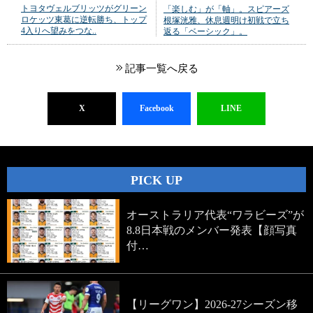
トヨタヴェルブリッツがグリーン
「楽しむ」が「軸」。スピアーズ
ロケッツ東葛に逆転勝ち、トップ
根塚洸雅、休息週明け初戦で立ち
4入りへ望みをつな..
返る「ベーシック」。
記事一覧へ戻る
X
Facebook
LINE
PICK UP
オーストラリア代表“ワラビーズ”が
8.8日本戦のメンバー発表【顔写真
付…
【リーグワン】2026-27シーズン移