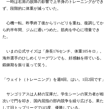
一時は右肩の故障の影響で上半身のトレーニングができ
ず、段階的に体重が減っていた。
心機一転。昨季終了後からリハビリを重ね、復調してか
ら約半年間、ジムに通いつめた。筋肉を中心に増量でき
た。
いまの公式サイズは「身長176センチ、体重105キロ」。
海外選手のひしめくリーグワンでも、好感触を得ている。
鍛錬期を振り返って笑う。
「ウェイト（トレーニング）を週8回。はい。1日2回です」
サンゴリアスは人材の宝庫だ。学生シーンの実力者が相
次いで門を叩き、国内屈指の部内競争を繰り広げる。果た
して旧トップリーグでは5度、優勝している。