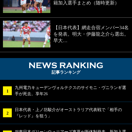
籍加入選手まとめ（随時更新）
【日本代表】網走合宿メンバー34名
を発表。明大・伊藤龍之介ら選出。
早大…
NEWS RA
記事ランキング
九州電力キューデンヴォルテクスのサイモニ・ヴニランギ選
手が死去。享年26
日本代表・上ノ坊駿介がオーストラリア代表戦で「相手の
『レッド』を狙う」
JR東日本グリーンウォリアーズ東葛が新体制発表。新加入選