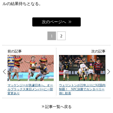
ルの結果待ちとなる。
次のページへ
1
2
前の記事
次の記事
マッケンジーが急遽日本へ。オー
ウェリントンが22年ぶりにNZ国内
ルブラックス来日メンバーに一部
制覇！ NPC決勝でカンタベリー
変更あり
倒し歓喜
記事一覧へ戻る