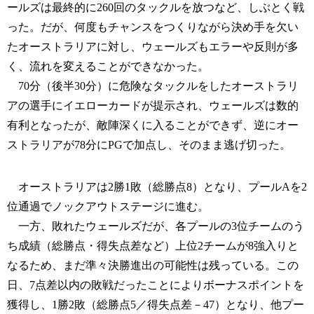
ールズは最終的に260回のタックルを放つなど、しぶとく戦
った。だが、何度もチャンスをつくりながら決め手を欠い
たオーストラリアに対し、ウェールズもエラーや反則が多
く、流れを変えることができなかった。
70分（後半30分）に危険なタックルをしたオーストラリ
アの選手にイエローカードが提示され、ウェールズは数的
有利となったが、敵陣深くに入ることができず、逆にオー
ストラリアが78分にPGで加点し、そのまま逃げ切った。
オーストラリアは2勝1敗（総勝点8）となり、プールAを2
位通過でノックアウトステージに進む。
一方、敗れたウェールズだが、各プールの3位チームのう
ち成績（総勝点・得失点差など）上位2チームが8強入りと
なるため、まだ準々決勝進出の可能性は残っている。この
日、7点差以内の敗戦だったことによりボーナスポイントを
獲得し、1勝2敗（総勝点5／得失点差－47）となり、他プー