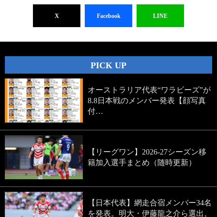
X
Facebook
LINE
PICK UP
オーストラリア代表“ワラビーズ”が
8.8日本戦のメンバー発表【顔写真
付…
【リーグワン】2026-27シーズン移
籍加入選手まとめ（随時更新）
【日本代表】網走合宿メンバー34名
を発表。明大・伊藤龍之介ら選出。