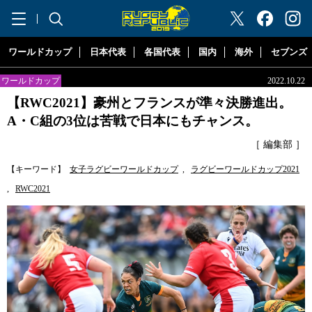
"ラグビーリパブリック"
ワールドカップ
日本代表
各国代表
国内
海外
セブンズ
ワールドカップ
2022.10.22
【RWC2021】豪州とフランスが準々決勝進出。
A・C組の3位は苦戦で日本にもチャンス。
［ 編集部 ］
【キーワード】
女子ラグビーワールドカップ
,
ラグビーワールドカップ2021
,
RWC2021