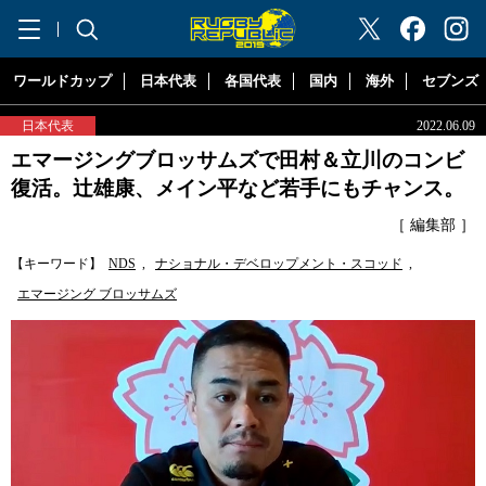
"ラグビーリパブリック"
ワールドカップ
日本代表
各国代表
国内
海外
セブンズ
日本代表
2022.06.09
エマージングブロッサムズで田村＆立川のコンビ
復活。辻雄康、メイン平など若手にもチャンス。
［ 編集部 ］
【キーワード】
NDS
,
ナショナル・デベロップメント・スコッド
,
エマージング ブロッサムズ