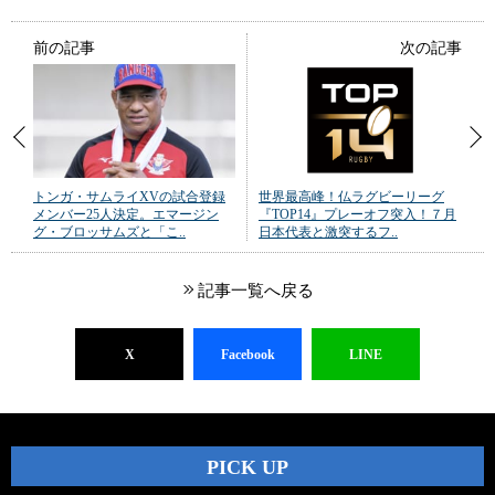
前の記事
次の記事
トンガ・サムライXVの試合登録
世界最高峰！仏ラグビーリーグ
メンバー25人決定。エマージン
『TOP14』プレーオフ突入！７月
グ・ブロッサムズと「こ..
日本代表と激突するフ..
記事一覧へ戻る
X
Facebook
LINE
PICK UP