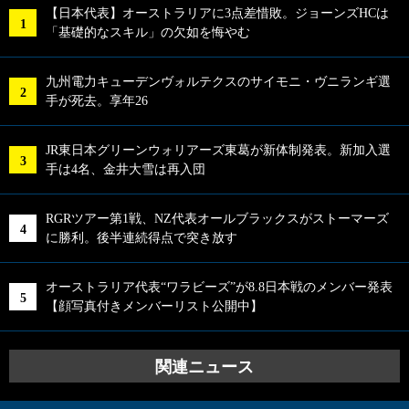
【日本代表】オーストラリアに3点差惜敗。ジョーンズHCは
「基礎的なスキル」の欠如を悔やむ
九州電力キューデンヴォルテクスのサイモニ・ヴニランギ選
手が死去。享年26
JR東日本グリーンウォリアーズ東葛が新体制発表。新加入選
手は4名、金井大雪は再入団
RGRツアー第1戦、NZ代表オールブラックスがストーマーズ
に勝利。後半連続得点で突き放す
オーストラリア代表“ワラビーズ”が8.8日本戦のメンバー発表
【顔写真付きメンバーリスト公開中】
関連ニュース