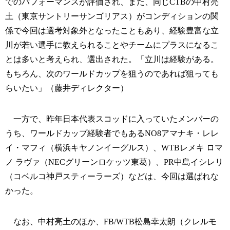
でのパフォーマンスが評価され、また、同じCTBの中村亮
土（東京サントリーサンゴリアス）がコンディションの関
係で今回は選考対象外となったこともあり、経験豊富な立
川が若い選手に教えられることやチームにプラスになるこ
とは多いと考えられ、選出された。「立川は経験がある。
もちろん、次のワールドカップを狙うのであれば狙っても
らいたい」（藤井ディレクター）
一方で、昨年日本代表スコッドに入っていたメンバーの
うち、ワールドカップ経験者でもあるNO8アマナキ・レレ
イ・マフィ（横浜キヤノンイーグルス）、WTBレメキ ロマ
ノ ラヴァ（NECグリーンロケッツ東葛）、PR中島イシレリ
（コベルコ神戸スティーラーズ）などは、今回は選ばれな
かった。
なお、中村亮土のほか、FB/WTB松島幸太朗（クレルモ