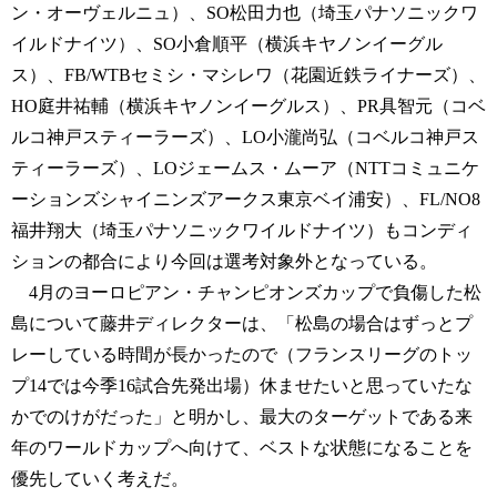
ン・オーヴェルニュ）、SO松田力也（埼玉パナソニックワ
イルドナイツ）、SO小倉順平（横浜キヤノンイーグル
ス）、FB/WTBセミシ・マシレワ（花園近鉄ライナーズ）、
HO庭井祐輔（横浜キヤノンイーグルス）、PR具智元（コベ
ルコ神戸スティーラーズ）、LO小瀧尚弘（コベルコ神戸ス
ティーラーズ）、LOジェームス・ムーア（NTTコミュニケ
ーションズシャイニンズアークス東京ベイ浦安）、FL/NO8
福井翔大（埼玉パナソニックワイルドナイツ）もコンディ
ションの都合により今回は選考対象外となっている。
4月のヨーロピアン・チャンピオンズカップで負傷した松
島について藤井ディレクターは、「松島の場合はずっとプ
レーしている時間が長かったので（フランスリーグのトッ
プ14では今季16試合先発出場）休ませたいと思っていたな
かでのけがだった」と明かし、最大のターゲットである来
年のワールドカップへ向けて、ベストな状態になることを
優先していく考えだ。