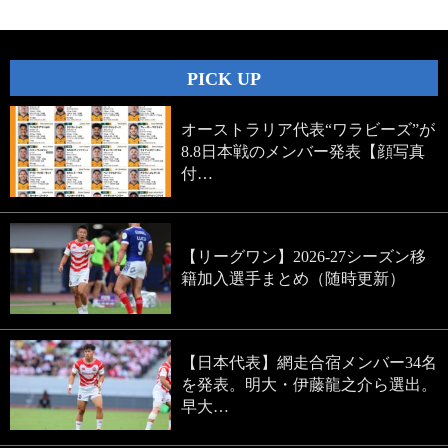
PICK UP
オーストラリア代表“ワラビーズ”が
8.8日本戦のメンバー発表【顔写真
付…
【リーグワン】2026-27シーズン移
籍加入選手まとめ（随時更新）
【日本代表】網走合宿メンバー34名
を発表。明大・伊藤龍之介ら選出。
早大…