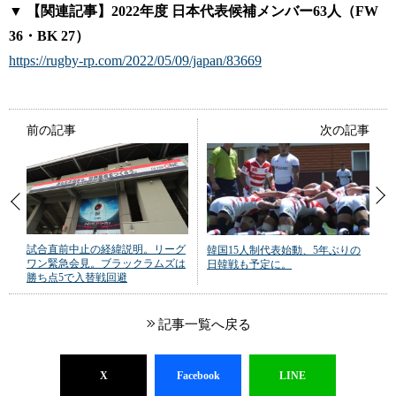
▼ 【関連記事】2022年度 日本代表候補メンバー63人（FW
36・BK 27）
https://rugby-rp.com/2022/05/09/japan/83669
前の記事
次の記事
試合直前中止の経緯説明。リーグ
韓国15人制代表始動、5年ぶりの
ワン緊急会見。ブラックラムズは
日韓戦も予定に。
勝ち点5で入替戦回避
記事一覧へ戻る
X
Facebook
LINE