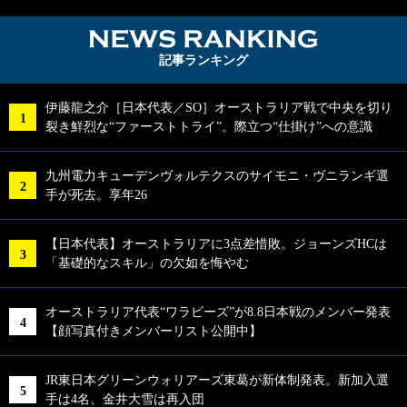
NEWS RA
記事ランキング
伊藤龍之介［日本代表／SO］オーストラリア戦で中央を切り
裂き鮮烈な“ファーストトライ”。際立つ“仕掛け”への意識
九州電力キューデンヴォルテクスのサイモニ・ヴニランギ選
手が死去。享年26
【日本代表】オーストラリアに3点差惜敗。ジョーンズHCは
「基礎的なスキル」の欠如を悔やむ
オーストラリア代表“ワラビーズ”が8.8日本戦のメンバー発表
【顔写真付きメンバーリスト公開中】
JR東日本グリーンウォリアーズ東葛が新体制発表。新加入選
手は4名、金井大雪は再入団