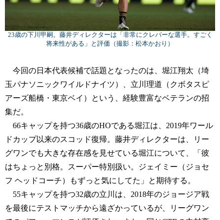
23歳の下川甲嗣。藤井ディレクターは「非常にクレバーな選手。すごく
将来性がある」と評価（撮影：松本かおり）
今回の日本代表候補で話題となったのは、堀江翔太（埼
玉パナソニックワイルドナイツ）、立川理道（クボタスピ
アーズ船橋・東京ベイ）という、経験豊富なベテランの招
集だ。
66キャップを持つ36歳のHOである堀江は、2019年ワール
ドカップ以来のスコッド復帰。藤井ディレクターは、リー
グワンでも大きな存在感を見せている堀江について、「彼
はちょっと別格。スーパー特別扱い。ジェイミー（ジョセ
フ ヘッドコーチ）もずっと気にしてた」と期待する。
55キャップを持つ32歳の立川は、2018年のジョージア戦
を最後にテストマッチから遠ざかっているが、リーグワン