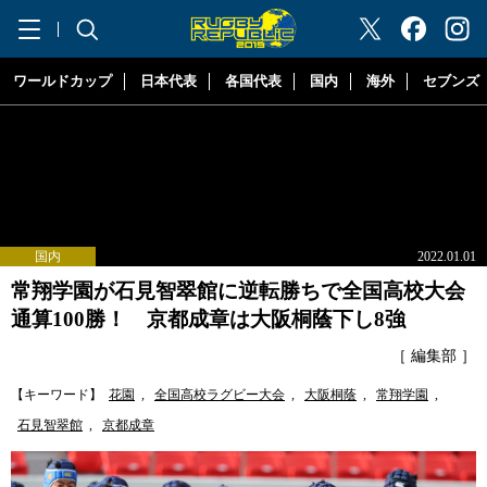
"ラグビーリパブリック"
ワールドカップ
日本代表
各国代表
国内
海外
セブンズ
国内
2022.01.01
常翔学園が石見智翠館に逆転勝ちで全国高校大会
通算100勝！ 京都成章は大阪桐蔭下し8強
［ 編集部 ］
【キーワード】
花園
,
全国高校ラグビー大会
,
大阪桐蔭
,
常翔学園
,
石見智翠館
,
京都成章