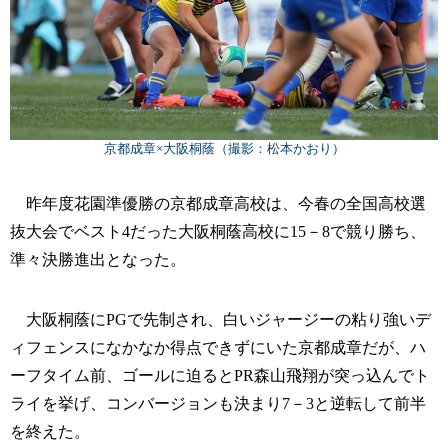
京都成章×大阪桐蔭（撮影：松本かおり）
昨年度花園準優勝の京都成章高校は、今春の全国高校選
抜大会でベスト4だった大阪桐蔭高校に15－8で競り勝ち、
準々決勝進出となった。
大阪桐蔭にPGで先制され、白いジャージーの粘り強いデ
ィフェンスになかなか得点できずにいた京都成章だが、ハ
ーフタイム前、ゴールに迫るとPR森山飛翔が突っ込んでト
ライを挙げ、コンバージョンも決まり7－3と逆転して前半
を終えた。