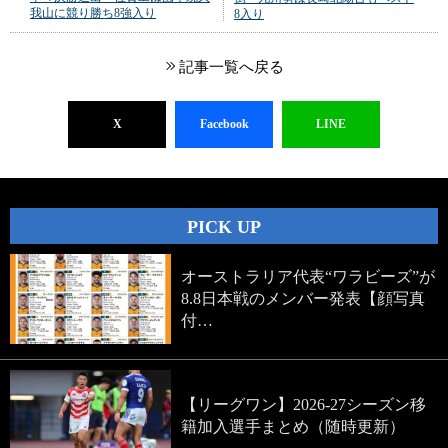
我山に競り勝ち8強入り
8入り
記事一覧へ戻る
X
Facebook
LINE
PICK UP
オーストラリア代表“ワラビーズ”が
8.8日本戦のメンバー発表【顔写真
付…
【リーグワン】2026-27シーズン移
籍加入選手まとめ（随時更新）