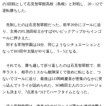
の3回戦として石見智翠館高校（島根）と対戦し、20－12で
逆転勝ちした。
先制したのは石見智翠館だった。前半20分にゴールに迫
り、主将のFL池田柾士がすばやいピックアップからインゴ
ールに押さえた。
対する常翔学園は24分、同じようなシチュエーションと
なってHO田中太陽がやり返し、5－5となる。
それでも、勝ち越して折り返したのは石見智翠館で、前
半ラスト、相手のミスから敵陣深くで攻めに転じると、つ
ないでゴールに迫り、最後はLO岡崎慶喜が密集のなかに突
っ込んでトライが認められた。SO崎田士人のコンバージョ
ンも決まり、7点差をつけてハーフタイムとなった。