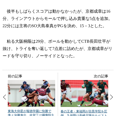
後半もしばらくスコアは動かなかったが、京都成章は16
分、ラインアウトからモールで押し込み貴重な5点を追加。
22分には主将のSO大島泰真がPGを決め、15－3とした。
粘る大阪桐蔭は29分、ボールを動かしてCTB長田壮平が
抜け、トライを奪い返して7点差に詰めたが、京都成章がリ
ードを守り切り、ノーサイドとなった。
前の記事
次の記事
東海大仰星が報徳学園に快勝で
春の王者・東福岡が目黒学院を圧
準々決勝進出 佐賀工は國學院久
倒 九州勢は長崎北陽台もベスト