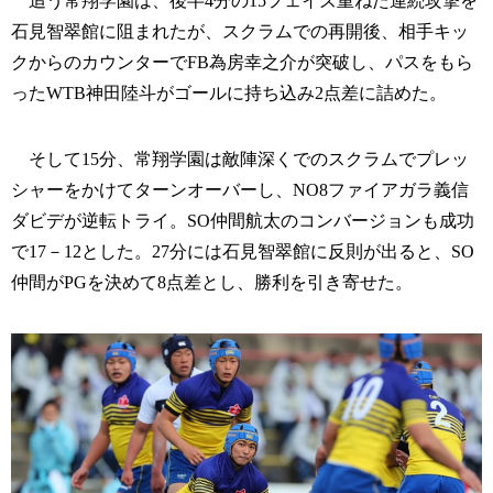
追う常翔学園は、後半4分の15フェイズ重ねた連続攻撃を
石見智翠館に阻まれたが、スクラムでの再開後、相手キッ
クからのカウンターでFB為房幸之介が突破し、パスをもら
ったWTB神田陸斗がゴールに持ち込み2点差に詰めた。
そして15分、常翔学園は敵陣深くでのスクラムでプレッ
シャーをかけてターンオーバーし、NO8ファイアガラ義信
ダビデが逆転トライ。SO仲間航太のコンバージョンも成功
で17－12とした。27分には石見智翠館に反則が出ると、SO
仲間がPGを決めて8点差とし、勝利を引き寄せた。