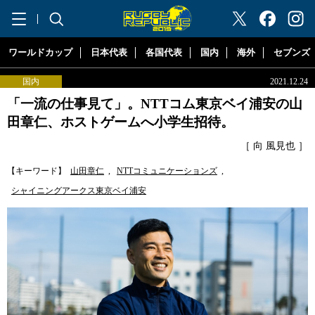
"ラグビーリパブリック"
ワールドカップ
日本代表
各国代表
国内
海外
セブンズ
国内
2021.12.24
「一流の仕事見て」。NTTコム東京ベイ浦安の山
田章仁、ホストゲームへ小学生招待。
［ 向 風見也 ］
【キーワード】
山田章仁
,
NTTコミュニケーションズ
,
シャイニングアークス東京ベイ浦安