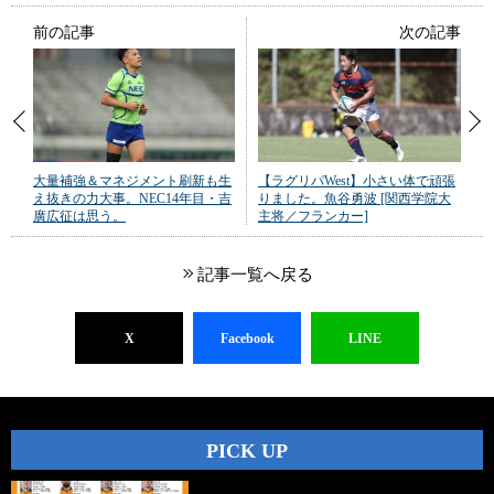
前の記事
次の記事
大量補強＆マネジメント刷新も生
【ラグリパWest】小さい体で頑張
え抜きの力大事。NEC14年目・吉
りました。魚谷勇波 [関西学院大
廣広征は思う。
主将／フランカー]
記事一覧へ戻る
X
Facebook
LINE
PICK UP