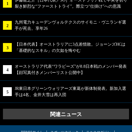
伊藤龍之介［日本代表／SO］オーストラリア戦で中央を切り
裂き鮮烈な“ファーストトライ”。際立つ“仕掛け”への意識
九州電力キューデンヴォルテクスのサイモニ・ヴニランギ選
手が死去。享年26
【日本代表】オーストラリアに3点差惜敗。ジョーンズHCは
「基礎的なスキル」の欠如を悔やむ
オーストラリア代表“ワラビーズ”が8.8日本戦のメンバー発表
【顔写真付きメンバーリスト公開中】
JR東日本グリーンウォリアーズ東葛が新体制発表。新加入選
手は4名、金井大雪は再入団
関連ニュース