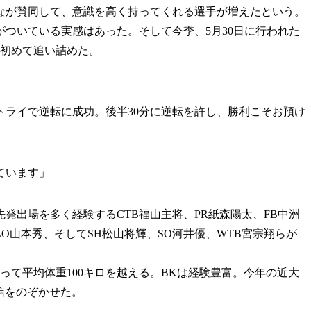
が賛同して、意識を高く持ってくれる選手が増えたという。
がついている実感はあった。そして今季、5月30日に行われた
を初めて追い詰めた。
トライで逆転に成功。後半30分に逆転を許し、勝利こそお預け
ています」
発出場を多く経験するCTB福山主将、PR紙森陽太、FB中洲
LO山本秀、そしてSH松山将輝、SO河井優、WTB宮宗翔らが
て平均体重100キロを越える。BKは経験豊富。今年の近大
信をのぞかせた。