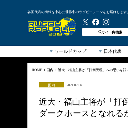
各国代表の情報を中心に世界中のラグビーシーンをお届けします
ラグビーリパブリック
サイト内検索
ワールドカップ
日本代表
HOME
国内
近大・福山主将が「打倒天理」への思いを語
国内
2021.07.06
近大・福山主将が「打
ダークホースとなれる