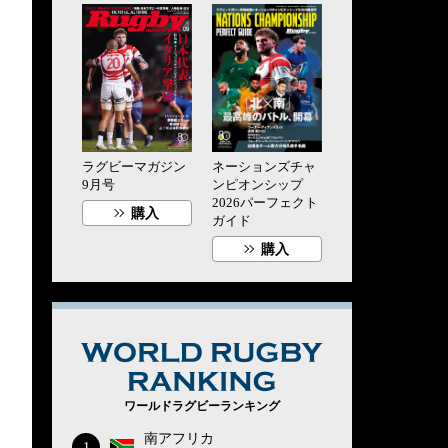
ラグビーマガジン
ネーションズチャ
9月号
ンピオンシップ
2026パーフェクト
購入
ガイド
購入
WORLD RUG
ワールドラグビーランキング
南アフリカ
1