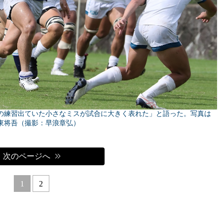
の練習出ていた小さなミスが試合に大きく表れた」と語った。写真は
B東将吾（撮影：早浪章弘）
次のページへ
1
2