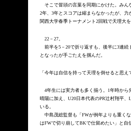
そこで冒頭の言葉を同期にかけた。みんな
2年、3年とスコアは縮まらなかったが、力
関西大学春季トーナメント2回戦で天理大
22－27。
前半を5－20で折り返すも、後半に3連続
となったが手ごたえを掴んだ。
「今年は自信を持って天理を倒せると思え
4年生には実力者も多く揃う。1年時から先
晴陽に加え、U20日本代表のPR辻村翔平、
いる。
中島茂総監督も「FWが例年よりも重くなっ
はFWで切り崩してBKで仕留めたい」と自