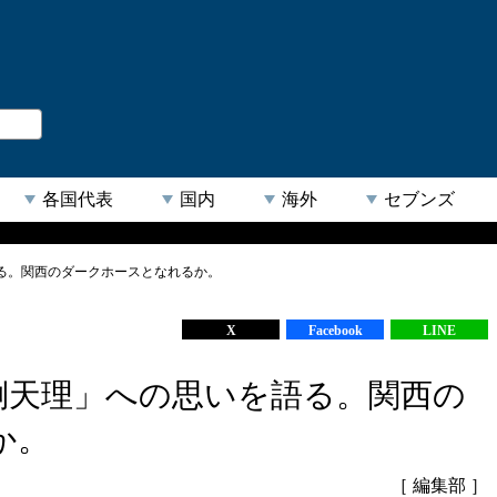
。
閉じる
各国代表
国内
海外
セブンズ
る。関西のダークホースとなれるか。
【人気キーワード】
X
Facebook
LINE
倒天理」への思いを語る。関西の
か。
［ 編集部 ］