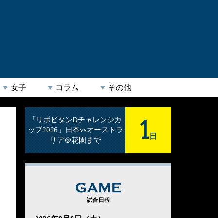
女子
コラム
その他
1
「リポビタンDチャレンジカ
ップ2026」日本vsオーストラ
日
リア＠花園まで
GAME
試合日程