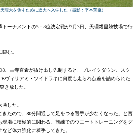
。天理大を倒すために近大へ入学した（撮影：平本芳臣）
季トーナメントの5－8位決定戦が7月3日、天理親里競技場で行
に臨む。
O8、古寺直希が抜け出し先制すると、ブレイクダウン、スク
TBヴィリアミ・ツイドラキに何度も走られ点差を詰められた
て突き放した。
大勝した。
きたので、80分間通して足をつる選手が少なくなった」と言
も現場に積極的に関わる。朝練でのウエートトレーニングをグ
すなど体力強化に着手してきた。