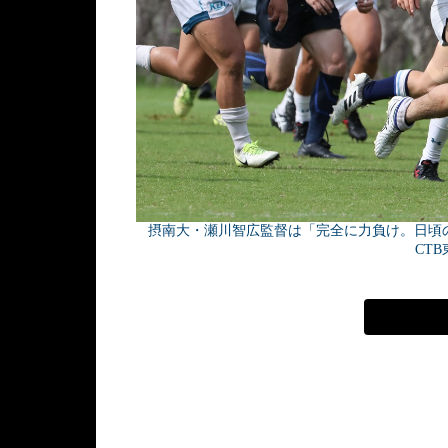
摂南大・瀬川智広監督は「完全に力負け。日頃
CT