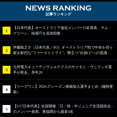
NEWS RA
記事ランキング
【日本代表】オーストラリア遠征メンバー33名発表。サム・
グリーン、稲場巧を追加招集
伊藤龍之介［日本代表／SO］オーストラリア戦で中央を切り
裂き鮮烈な“ファーストトライ”。際立つ“仕掛け”への意識
九州電力キューデンヴォルテクスのサイモニ・ヴニランギ選
手が死去。享年26
【リーグワン】2026-27シーズン移籍加入選手まとめ（随時更
新）
【U17日本代表】佐賀開催「日・韓・中ジュニア交流競技会」
のメンバー発表。東福岡から最多4名