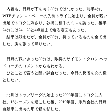
内容も、日野が下を向く80分ではなかった。前半4分、
WTBチャンス・ペニーの先制トライに始まり、全員が鋭い
出足でトヨタに刺さり、執拗に相手のミスを誘った。後半
24分には24－28と4点差まで迫る場面もあった。
「結果は残念だが、全員が80分、持っているものを全て出
した。胸を張って帰りたい」
日野の戦いきった80分は、敵将のサイモン・クロン ヘッ
ドコーチのコメントからもわかる。
「ひとことで言うと酷い試合だった。今日の反省を次の糧
としたい」
北川はトップリーグの始まった2003年度にトヨタに入
社。16シーズンを過ごした後、2019年度、系列会社の日野
自動車に出向の形で籍を移した。