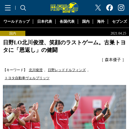
"ラグビーリパブリック"
ワールドカップ
日本代表
各国代表
国内
海外
セブンズ
国内
2021.04.25
日野LO北川俊澄、笑顔のラストゲーム。古巣トヨ
タに「恩返し」の健闘
［ 森本優子 ］
【キーワード】
北川俊澄
,
日野レッドドルフィンズ
,
トヨタ自動車ヴェルブリッツ