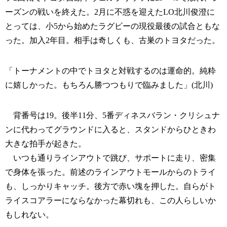
ーズンの戦いを終えた。2月に不惑を迎えたLO北川俊澄に
とっては、小5から始めたラグビーの現役最後の試合ともな
った。加入2年目。相手は奇しくも、古巣のトヨタだった。
「トーナメントの中でトヨタと対戦するのは運命的。純粋
に嬉しかった。もちろん勝つつもりで臨みました」(北川)
背番号は19。後半11分、5番ディネスバラン・クリシュナ
ンに代わってグラウンドに入ると、スタンドからひときわ
大きな拍手が起きた。
いつも通りラインアウトで跳び、サポートに走り、密集
で身体を張った。前述のラインアウトモールからのトライ
も、しっかりキャッチ。後方で赤い塊を押した。自らがト
ライスコアラーにならなかった幕切れも、この人らしいか
もしれない。