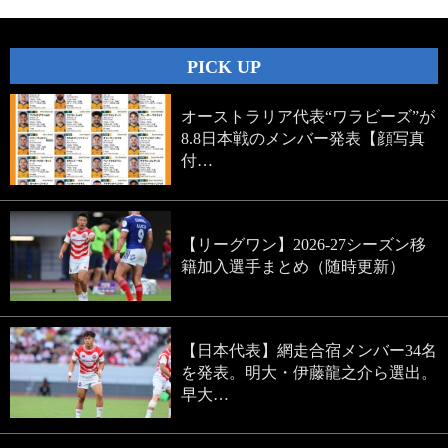
PICK UP
オーストラリア代表“ワラビーズ”が
8.8日本戦のメンバー発表【顔写真
付…
【リーグワン】2026-27シーズン移
籍加入選手まとめ（随時更新）
【日本代表】網走合宿メンバー34名
を発表。明大・伊藤龍之介ら選出。
早大…