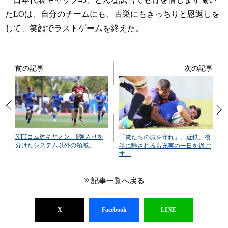
たLOは、自分のチームにも、古巣にもきっちりと恩返しを
して、笑顔でラストゲームを終えた。
前の記事
次の記事
NTTコム対キヤノン、8強入りを
「俺たちの城を守れ」。近鉄、後
分けたシステム以外の領域。
半に離されるも充実の一日を過ご
す。
記事一覧へ戻る
X
Facebook
LINE