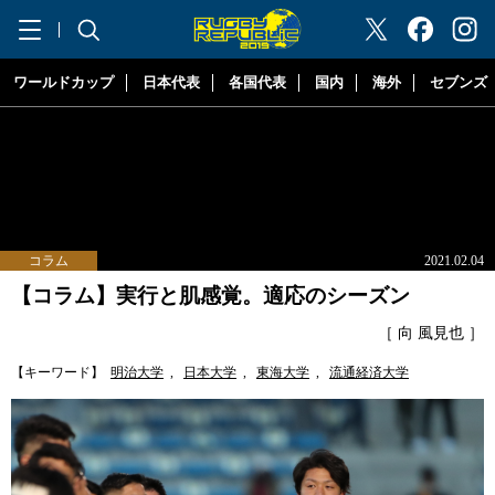
"ラグビーリパブリック"
ワールドカップ
日本代表
各国代表
国内
海外
セブンズ
コラム
2021.02.04
【コラム】実行と肌感覚。適応のシーズン
［ 向 風見也 ］
【キーワード】
明治大学
,
日本大学
,
東海大学
,
流通経済大学