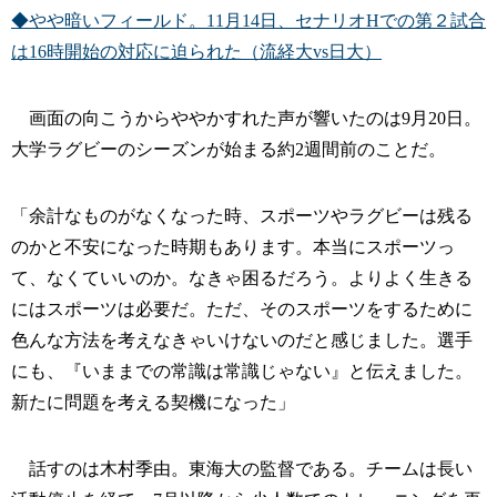
◆やや暗いフィールド。11月14日、セナリオHでの第２試合
は16時開始の対応に迫られた（流経大vs日大）
画面の向こうからややかすれた声が響いたのは9月20日。
大学ラグビーのシーズンが始まる約2週間前のことだ。
「余計なものがなくなった時、スポーツやラグビーは残る
のかと不安になった時期もあります。本当にスポーツっ
て、なくていいのか。なきゃ困るだろう。よりよく生きる
にはスポーツは必要だ。ただ、そのスポーツをするために
色んな方法を考えなきゃいけないのだと感じました。選手
にも、『いままでの常識は常識じゃない』と伝えました。
新たに問題を考える契機になった」
話すのは木村季由。東海大の監督である。チームは長い