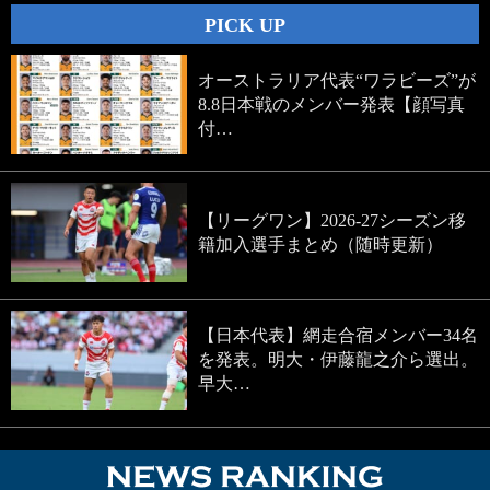
PICK UP
オーストラリア代表“ワラビーズ”が
8.8日本戦のメンバー発表【顔写真
付…
【リーグワン】2026-27シーズン移
籍加入選手まとめ（随時更新）
【日本代表】網走合宿メンバー34名
を発表。明大・伊藤龍之介ら選出。
早大…
NEWS RA