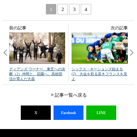
1
2
3
4
前の記事
次の記事
ディアンズ ワーナー、東芝への決
シックス・ネーションズ始まる
断（2）仲間と、花園へ。高校部
(2) 大会を彩る若きフランスを見
活が育んだ大器
よ
記事一覧へ戻る
X
Facebook
LINE