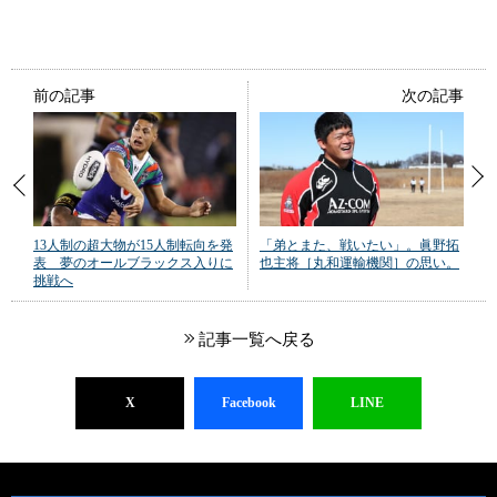
前の記事
次の記事
13人制の超大物が15人制転向を発
「弟とまた、戦いたい」。眞野拓
表 夢のオールブラックス入りに
也主将［丸和運輸機関］の思い。
挑戦へ
記事一覧へ戻る
X
Facebook
LINE