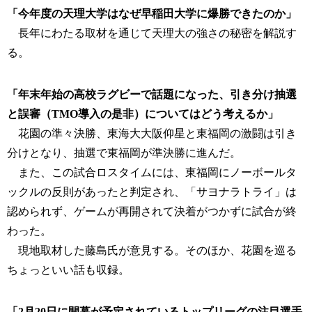
「今年度の天理大学はなぜ早稲田大学に爆勝できたのか」
長年にわたる取材を通じて天理大の強さの秘密を解説す
る。
「年末年始の高校ラグビーで話題になった、引き分け抽選
と誤審（TMO導入の是非）についてはどう考えるか」
花園の準々決勝、東海大大阪仰星と東福岡の激闘は引き
分けとなり、抽選で東福岡が準決勝に進んだ。
また、この試合ロスタイムには、東福岡にノーボールタ
ックルの反則があったと判定され、「サヨナラトライ」は
認められず、ゲームが再開されて決着がつかずに試合が終
わった。
現地取材した藤島氏が意見する。そのほか、花園を巡る
ちょっといい話も収録。
「2月20日に開幕が予定されているトップリーグの注目選手