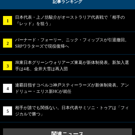
記事ランキング
日本代表・上ノ坊駿介がオーストラリア代表戦で「相手の
『レッド』を狙う」
バーナード・フォーリー、ニック・フィップスが引退撤回。
SRPワラターズで現役復帰へ
JR東日本グリーンウォリアーズ東葛が新体制発表。新加入選
手は4名、金井大雪は再入団
連覇目指すコベルコ神戸スティーラーズが新体制発表。アン
ドリュー・エリス新HCが就任
相手が誰でも関係ない。日本代表サミソニ・トゥアは「フィ
ジカルで勝つ」
関連ニュース