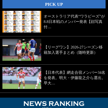
PICK UP
オーストラリア代表“ワラビーズ”が
8.8日本戦のメンバー発表【顔写真
付…
【リーグワン】2026-27シーズン移
籍加入選手まとめ（随時更新）
【日本代表】網走合宿メンバー34名
を発表。明大・伊藤龍之介ら選出。
早大…
NEWS RA