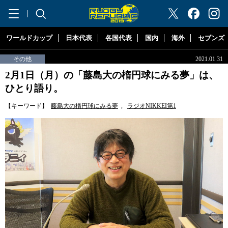
"ラグビーリパブリック"
ワールドカップ
日本代表
各国代表
国内
海外
セブンズ
その他
2021.01.31
2月1日（月）の「藤島大の楕円球にみる夢」は、
ひとり語り。
【キーワード】
藤島大の楕円球にみる夢
,
ラジオNIKKEI第1