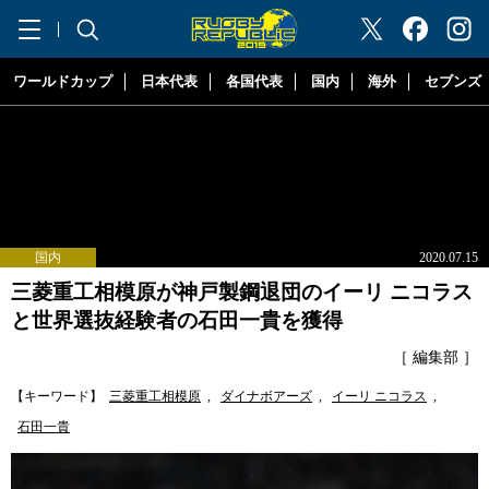
"ラグビーリパブリック"
ワールドカップ
日本代表
各国代表
国内
海外
セブンズ
国内
2020.07.15
三菱重工相模原が神戸製鋼退団のイーリ ニコラス
と世界選抜経験者の石田一貴を獲得
［ 編集部 ］
【キーワード】
三菱重工相模原
,
ダイナボアーズ
,
イーリ ニコラス
,
石田一貴