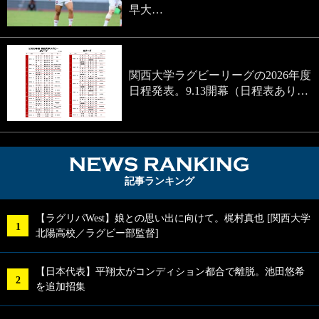
早大…
関西大学ラグビーリーグの2026年度
日程発表。9.13開幕（日程表あり…
NEWS RA
記事ランキング
【ラグリパWest】娘との思い出に向けて。梶村真也 [関西大学
北陽高校／ラグビー部監督]
【日本代表】平翔太がコンディション都合で離脱。池田悠希
を追加招集