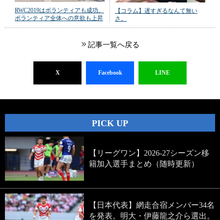
RWC2019はボランティアも成功。
【コラム】遅すぎるなんて無い
ボランティア全体への意欲も上昇
さ。
記事一覧へ戻る
X
Facebook
LINE
PICK UP
【リーグワン】2026-27シーズン移
籍加入選手まとめ（随時更新）
【日本代表】網走合宿メンバー34名
を発表。明大・伊藤龍之介ら選出。