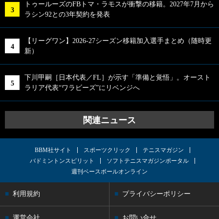
トゥールーズのFBトマ・ラモスが衝撃の移籍。2027年7月から
ラシン92との3年契約を発表
【リーグワン】2026-27シーズン移籍加入選手まとめ（随時更
新）
下川甲嗣［日本代表／FL］が示す「準備と覚悟」。オースト
ラリア代表“ワラビーズ”にリベンジへ
関連ニュース
BBM社サイト
スポーツクリック
テニスマガジン
バドミントンスピリット
ソフトテニスマガジンポータル
週刊ベースボールオンライン
利用規約
プライバシーポリシー
運営会社
お問い合せ