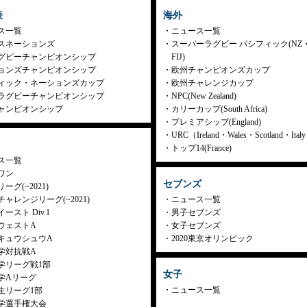
表
海外
ス一覧
ニュース一覧
スネーションズ
スーパーラグビー パシフィック(NZ
グビーチャンピオンシップ
FIJ)
ョンズチャンピオンシップ
欧州チャンピオンズカップ
ィック・ネーションズカップ
欧州チャレンジカップ
ラグビーチャンピオンシップ
NPC(New Zealand)
ャンピオンシップ
カリーカップ(South Africa)
プレミアシップ(England)
URC（Ireland・Wales・Scotland・Ita
トップ14(France)
ス一覧
ワン
セブンズ
ーグ(~2021)
ャレンジリーグ(~2021)
ニュース一覧
ースト Div.1
男子セブンズ
ウェストA
女子セブンズ
キュウシュウA
2020東京オリンピック
学対抗戦A
学リーグ戦1部
女子
学Aリーグ
ニュース一覧
生リーグ1部
学選手権大会