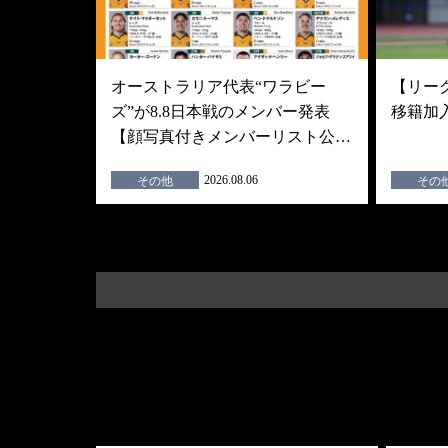
オーストラリア代表“ワラビー
【リーグ
ズ”が8.8日本戦のメンバー発表
移籍加
【顔写真付きメンバーリスト公…
2026.08.06
その他
その