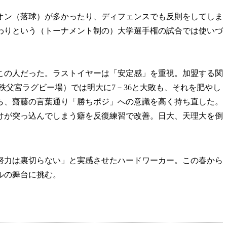
オン（落球）が多かったり、ディフェンスでも反則をしてしま
わりという（トーナメント制の）大学選手権の試合では使いづ
の人だった。ラストイヤーは「安定感」を重視。加盟する関
・秩父宮ラグビー場）では明大に7－36と大敗も、それを肥やし
ら、齋藤の言葉通り「勝ちポジ」への意識を高く持ち直した。
けが突っ込んでしまう癖を反復練習で改善。日大、天理大を倒
力は裏切らない」と実感させたハードワーカー。この春から
ルの舞台に挑む。