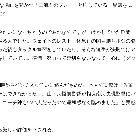
な場面を聞かれ「三浦君のプレー」と応じている。配慮をに
じむ。
みたいになっちゃうのであれなのですが、けがしていた期間
やる人でした。ウェイトのレスト（休息）の間も勝ちポジの姿
った後もタックル練習をしていたり。そんな選手が決勝ではア
をしていて…。準備、努力って裏切らないなって、心に（グッ
時からベンチ入り争いに絡んだものの、本人の実感は「先輩
ーはできなかった」。山下大悟前監督が相良南海夫現監督にバ
督、コーチ陣もいい人だったので違和感なく臨めました」と実感
ら厳しい評価を下される。