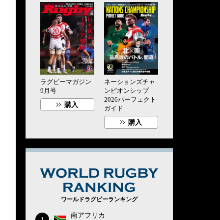
ラグビーマガジン
ネーションズチャ
9月号
ンピオンシップ
2026パーフェクト
購入
ガイド
購入
WORLD RUG
ワールドラグビーランキング
南アフリカ
1