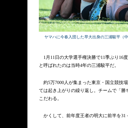
ヤマハに今春入団した早大出身の三浦駿平（
1月11日の大学選手権決勝で11季ぶり1
と呼ばれたのは当時4年の三浦駿平だ。
約5万7000人が集まった東京・国立競技場
ては起き上がりの繰り返し。チームで「勝
こだわる。
かくして、前年度王者の明大に前半を31－