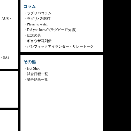
コラム
ラグリパコラム
・AUS・
ラグリパWEST
Player to watch
Did you know? (ラグビー豆知識)
伝説の男
ギョウザ耳列伝
パシフィックアイランダー・リレートーク
ly・SA）
その他
Hot Shot
試合日程一覧
試合結果一覧