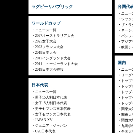
ラグビーリパブリック
各国代
ニュー
シック
ワールドカップ
ザ・ラ
ニュース一覧
ネーシ
2027オーストラリア大会
パシフ
2025女子大会
アジア
2023フランス大会
欧州チ
2019日本大会
2015イングランド大会
国内
2011ニュージーランド大会
2019日本大会特設
ニュー
リーグ
トップリ
日本代表
トップチ
ニュース一覧
トップイ
男子15人制日本代表
トップ
女子15人制日本代表
トップ
男子セブンズ日本代表
関東大
女子セブンズ日本代表
関東大
JAPAN XV
関西大
ジュニア・ジャパン
九州学
U20日本代表
全国大