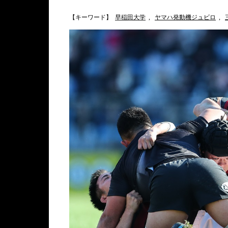
【キーワード】
早稲田大学
,
ヤマハ発動機ジュビロ
,