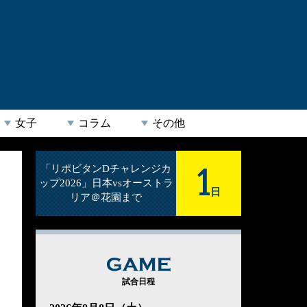
女子
コラム
その他
1
「リポビタンDチャレンジカ
ップ2026」日本vsオーストラ
日
リア＠花園まで
GAME
試合日程