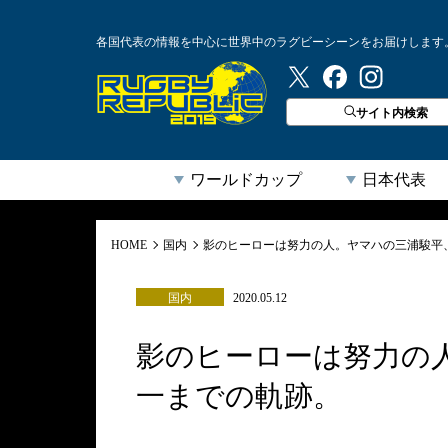
各国代表の情報を中心に世界中のラグビーシーンをお届けします
ラグビーリパブリック
サイト内検索
ワールドカップ
日本代表
HOME
国内
影のヒーローは努力の人。ヤマハの三浦駿平
国内
2020.05.12
影のヒーローは努力の
一までの軌跡。