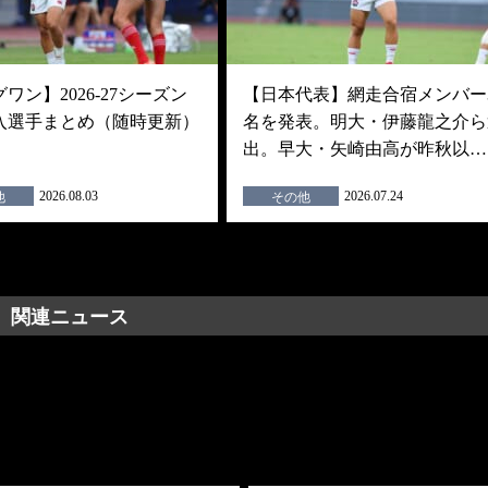
ワン】2026-27シーズン
【日本代表】網走合宿メンバー3
入選手まとめ（随時更新）
名を発表。明大・伊藤龍之介ら
出。早大・矢崎由高が昨秋以…
2026.08.03
2026.07.24
他
その他
関連ニュース