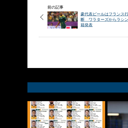
前の記事
豪代表ビールはフランス
断 ワラターズからラシ
籍発表