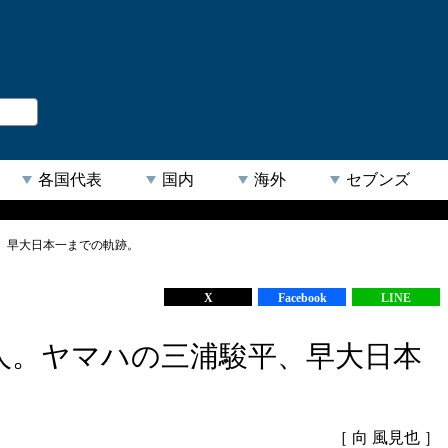
。
閉じる
各国代表
国内
海外
セブンズ
、早大日本一までの軌跡。
【人気キーワード】
X
Facebook
LINE
人。ヤマハの三浦駿平、早大日本
［ 向 風見也 ］