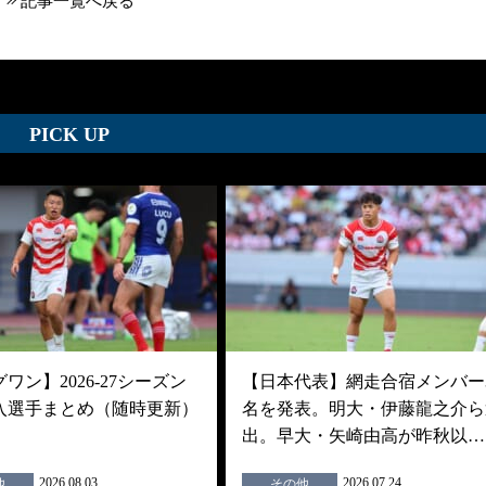
記事一覧へ戻る
PICK UP
ワン】2026-27シーズン
【日本代表】網走合宿メンバー3
入選手まとめ（随時更新）
名を発表。明大・伊藤龍之介ら
出。早大・矢崎由高が昨秋以…
2026.08.03
2026.07.24
他
その他