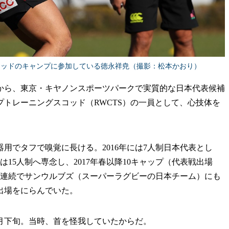
コッドのキャンプに参加している徳永祥尭（撮影：松本かおり）
から、東京・キヤノンスポーツパークで実質的な日本代表候補
トレーニングスコッド（RWCTS）の一員として、心技体を
、器用でタフで嗅覚に長ける。2016年には7人制日本代表とし
15人制へ専念し、2017年春以降10キャップ（代表戦出場
ン連続でサンウルブズ（スーパーラグビーの日本チーム）にも
会出場をにらんでいた。
月下旬。当時、首を怪我していたからだ。