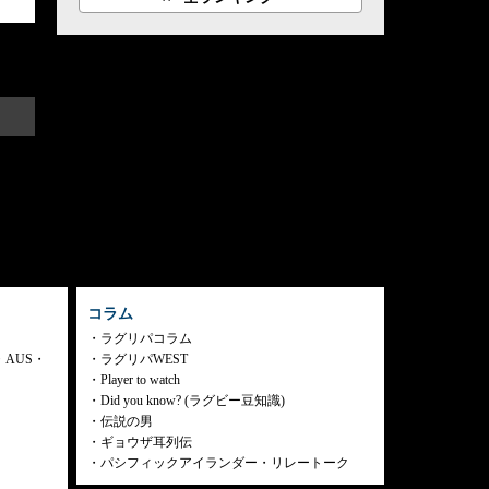
コラム
ラグリパコラム
・AUS・
ラグリパWEST
Player to watch
Did you know? (ラグビー豆知識)
伝説の男
ギョウザ耳列伝
パシフィックアイランダー・リレートーク