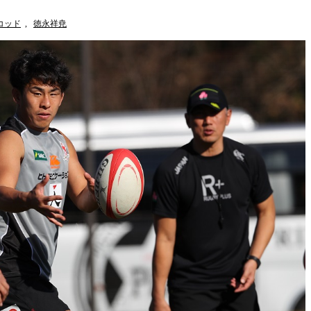
コッド
,
徳永祥尭