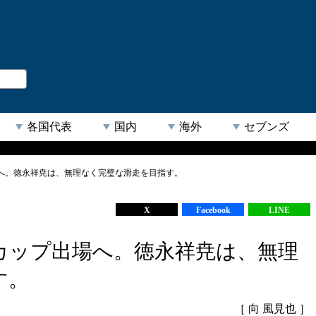
。
閉じる
各国代表
国内
海外
セブンズ
へ。徳永祥尭は、無理なく完璧な滑走を目指す。
【人気キーワード】
X
Facebook
LINE
カップ出場へ。徳永祥尭は、無理
す。
［ 向 風見也 ］