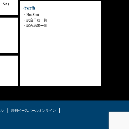
ly・SA）
その他
Hot Shot
試合日程一覧
試合結果一覧
タル
週刊ベースボールオンライン