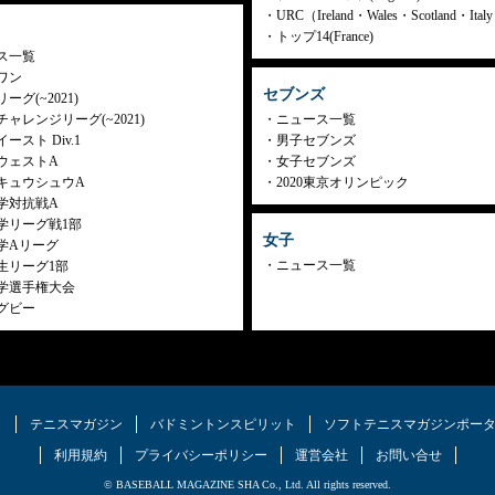
URC（Ireland・Wales・Scotland・Ita
トップ14(France)
ス一覧
ワン
セブンズ
ーグ(~2021)
ャレンジリーグ(~2021)
ニュース一覧
ースト Div.1
男子セブンズ
ウェストA
女子セブンズ
キュウシュウA
2020東京オリンピック
学対抗戦A
学リーグ戦1部
女子
学Aリーグ
ニュース一覧
生リーグ1部
学選手権大会
グビー
ク
テニスマガジン
バドミントンスピリット
ソフトテニスマガジンポー
利用規約
プライバシーポリシー
運営会社
お問い合せ
© BASEBALL MAGAZINE SHA Co., Ltd. All rights reserved.