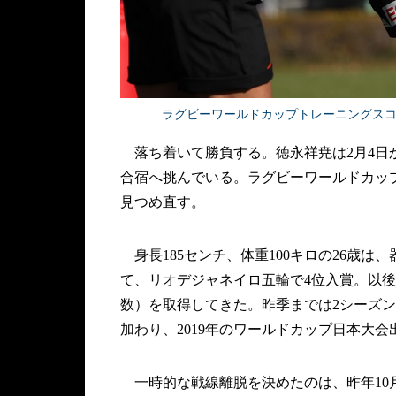
ラグビーワールドカップトレーニングス
落ち着いて勝負する。徳永祥尭は2月4日
合宿へ挑んでいる。ラグビーワールドカップ
見つめ直す。
身長185センチ、体重100キロの26歳は
て、リオデジャネイロ五輪で4位入賞。以後は
数）を取得してきた。昨季までは2シーズ
加わり、2019年のワールドカップ日本大
一時的な戦線離脱を決めたのは、昨年10