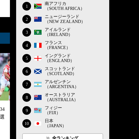
南アフリカ
1
（SOUTH AFRICA）
ニュージーランド
2
（NEW ZEALAND）
アイルランド
3
（IRELAND）
フランス
4
（FRANCE）
イングランド
5
（ENGLAND）
スコットランド
6
（SCOTLAND）
アルゼンチン
7
（ARGENTINA）
オーストラリア
8
（AUSTRALIA）
フィジー
4
9
（FIJI）
選
日本
10
（JAPAN）
全ランキング