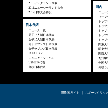
2015イングランド大会
国内
2011ニュージーランド大会
2019日本大会特設
ニュー
リーグ
トップリ
日本代表
トップチ
ニュース一覧
トップイ
男子15人制日本代表
トップ
女子15人制日本代表
トップ
男子セブンズ日本代表
関東大
女子セブンズ日本代表
関東大
JAPAN XV
関西大
ジュニア・ジャパン
九州学
U20日本代表
全国大
高校日本代表
高校ラ
BBM社サイト
スポーツクリッ