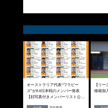
オーストラリア代表“ワラビー
【リーグ
ズ”が8.8日本戦のメンバー発表
移籍加
【顔写真付きメンバーリスト公…
2026.08.06
その他
その