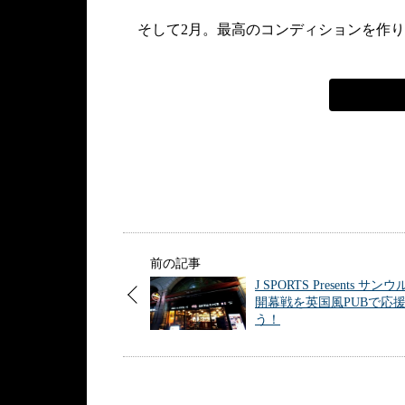
そして2月。最高のコンディションを作り
前の記事
J SPORTS Presents サン
開幕戦を英国風PUBで応
う！