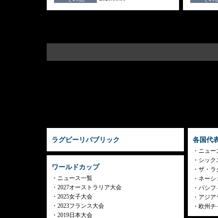
ラグビーリパブリック
各国代
ニュー
シック
ワールドカップ
ザ・ラ
ニュース一覧
ネーシ
2027オーストラリア大会
パシフ
2025女子大会
アジア
2023フランス大会
欧州チ
2019日本大会