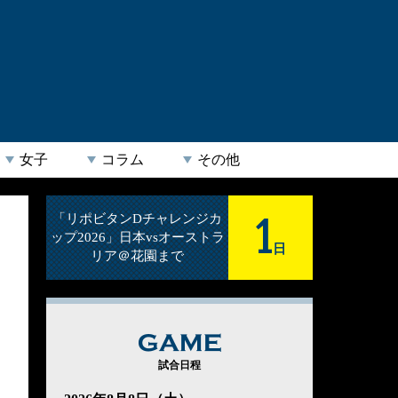
女子
コラム
その他
1
「リポビタンDチャレンジカ
ップ2026」日本vsオーストラ
日
リア＠花園まで
GAME
試合日程