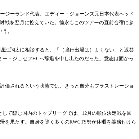
ージーランド代表、エディー・ジョーンズ元日本代表ヘッド
の対戦を翌月に控えていた。徳永もこのツアーの直前合宿に参
いう。
堀江翔太に相談すると、「（強行出場は）よくない」と返答
ミー・ジョセフHCへ辞退を申し出たのだった。意志は固かっ
で評価されるという状態では、きっと自分もフラストレーショ
して臨む国内のトップリーグでは、12月の順位決定戦を回
復帰を果たす。自身を除く多くのRWCTS勢が休暇を義務付けら