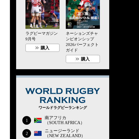
ラグビーマガジン
ネーションズチャ
9月号
ンピオンシップ
2026パーフェクト
購入
ガイド
購入
WORLD RUG
ワールドラグビーランキング
南アフリカ
1
（SOUTH AFRICA）
ニュージーランド
2
（NEW ZEALAND）