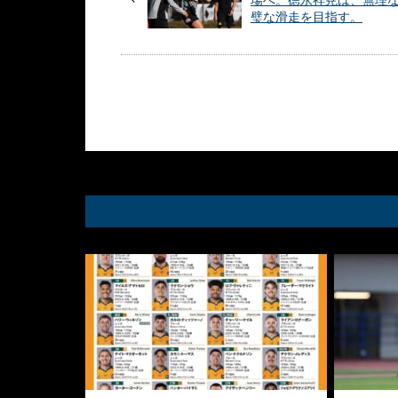
場へ。徳永祥尭は、無理
璧な滑走を目指す。