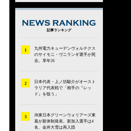
NEWS RANK
記事ランキング
九州電力キューデンヴォルテクス
のサイモニ・ヴニランギ選手が死
去。享年26
日本代表・上ノ坊駿介がオースト
ラリア代表戦で「相手の『レッ
ド』を狙う」
JR東日本グリーンウォリアーズ東
葛が新体制発表。新加入選手は4
名、金井大雪は再入団