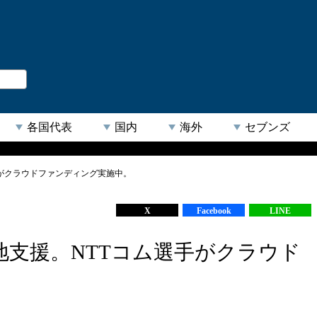
。
閉じる
各国代表
国内
海外
セブンズ
がクラウドファンディング実施中。
【人気キーワード】
X
Facebook
LINE
支援。NTTコム選手がクラウド
。