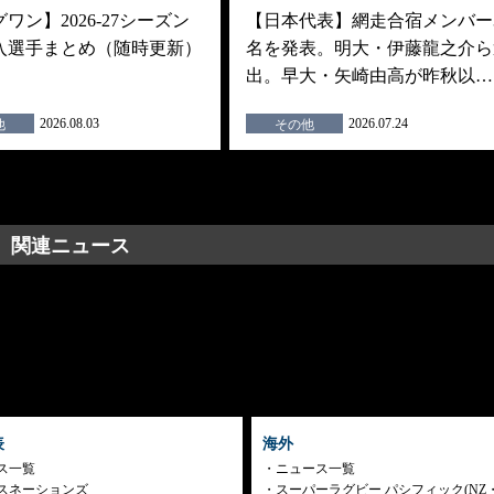
ワン】2026-27シーズン
【日本代表】網走合宿メンバー3
入選手まとめ（随時更新）
名を発表。明大・伊藤龍之介ら
出。早大・矢崎由高が昨秋以…
2026.08.03
2026.07.24
他
その他
関連ニュース
表
海外
ス一覧
ニュース一覧
スネーションズ
スーパーラグビー パシフィック(NZ