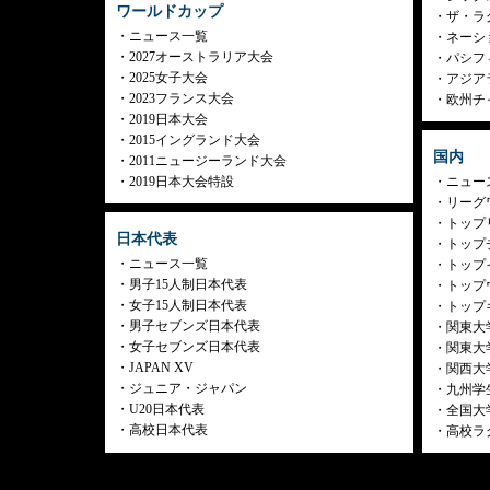
ワールドカップ
ザ・ラ
ニュース一覧
ネーシ
2027オーストラリア大会
パシフ
2025女子大会
アジア
2023フランス大会
欧州チ
2019日本大会
2015イングランド大会
国内
2011ニュージーランド大会
2019日本大会特設
ニュー
リーグ
トップリ
日本代表
トップチ
ニュース一覧
トップイ
男子15人制日本代表
トップ
女子15人制日本代表
トップ
男子セブンズ日本代表
関東大
女子セブンズ日本代表
関東大
JAPAN XV
関西大
ジュニア・ジャパン
九州学
U20日本代表
全国大
高校日本代表
高校ラ