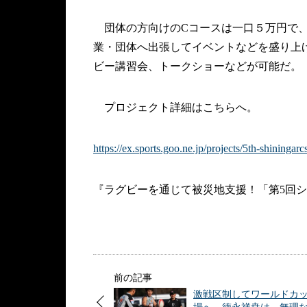
団体の方向けのCコースは一口５万円で、
業・団体へ出張してイベントなどを盛り上げ
ビー講習会、トークショーなどが可能だ。
プロジェクト詳細はこちらへ。
https://ex.sports.goo.ne.jp/projects/5th-shiningar
『ラグビーを通じて被災地支援！「第5回
前の記事
激戦区制してワールドカ