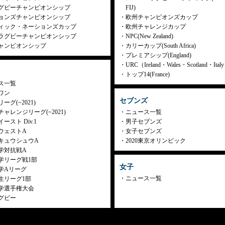
グビーチャンピオンシップ
FIJ)
ョンズチャンピオンシップ
欧州チャンピオンズカップ
ィック・ネーションズカップ
欧州チャレンジカップ
ラグビーチャンピオンシップ
NPC(New Zealand)
ャンピオンシップ
カリーカップ(South Africa)
プレミアシップ(England)
URC（Ireland・Wales・Scotland・Ita
トップ14(France)
ス一覧
ワン
セブンズ
ーグ(~2021)
ャレンジリーグ(~2021)
ニュース一覧
ースト Div.1
男子セブンズ
ウェストA
女子セブンズ
キュウシュウA
2020東京オリンピック
学対抗戦A
学リーグ戦1部
女子
学Aリーグ
ニュース一覧
生リーグ1部
学選手権大会
グビー