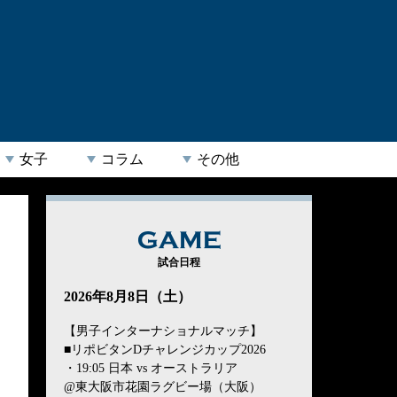
女子
コラム
その他
GAME
試合日程
2026年8月8日（土）
【男子インターナショナルマッチ】
■リポビタンDチャレンジカップ2026
・19:05 日本 vs オーストラリア
@東大阪市花園ラグビー場（大阪）