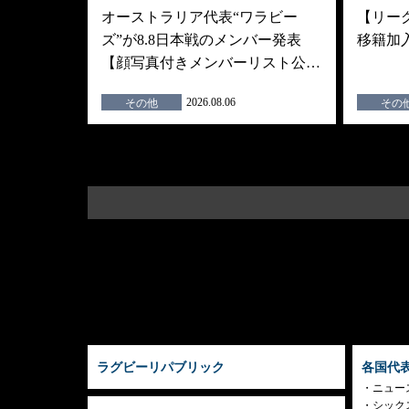
オーストラリア代表“ワラビー
【リーグ
ズ”が8.8日本戦のメンバー発表
移籍加
【顔写真付きメンバーリスト公…
2026.08.06
その他
その
ラグビーリパブリック
各国代
ニュー
シック