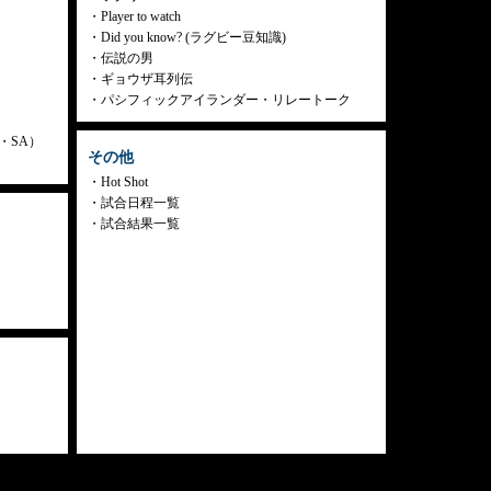
Player to watch
Did you know? (ラグビー豆知識)
伝説の男
ギョウザ耳列伝
パシフィックアイランダー・リレートーク
ly・SA）
その他
Hot Shot
試合日程一覧
試合結果一覧