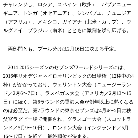
チャレンジし、ロシア、スペイン（欧州）、パプアニュー
ギニア、トンガ（オセアニア）、ジンバブエ、チュニジア
（アフリカ）、メキシコ、ガイアナ（北米・カリブ）、ウ
ルグアイ、ブラジル（南米）とともに激闘を繰り広げる。
両部門とも、プール分けは2月16日に決まる予定。
2014-2015シーズンのセブンズワールドシリーズには、
2016年リオデジャネイロオリンピックの出場権（12枠中の4
枠）がかかっており、ウェリントン大会（ニュージーラン
ド／2月6〜7日）、ラスベガス大会（アメリカ／2月13〜15
日）に続く、第6ラウンドの香港大会が例年以上に熱くなる
のは必至だ。第7ラウンドの東京セブンズは4月4〜5日に秩
父宮ラグビー場で開催され、グラスゴー大会（スコットラ
ンド／5月9〜10日）、ロンドン大会（イングランド／5月
16〜17日）を経て、最終順位が決まる。