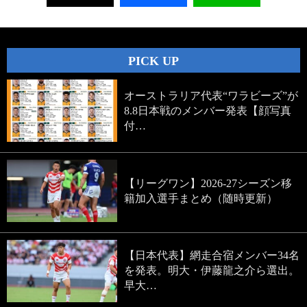
PICK UP
オーストラリア代表“ワラビーズ”が
8.8日本戦のメンバー発表【顔写真
付…
【リーグワン】2026-27シーズン移
籍加入選手まとめ（随時更新）
【日本代表】網走合宿メンバー34名
を発表。明大・伊藤龍之介ら選出。
早大…