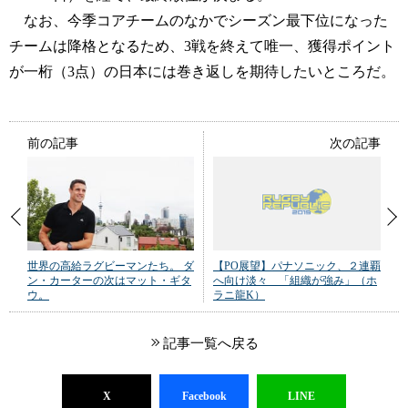
なお、今季コアチームのなかでシーズン最下位になった
チームは降格となるため、3戦を終えて唯一、獲得ポイント
が一桁（3点）の日本には巻き返しを期待したいところだ。
前の記事
次の記事
世界の高給ラグビーマンたち。 ダ
【PO展望】パナソニック、２連覇
ン・カーターの次はマット・ギタ
へ向け淡々 「組織が強み」（ホ
ウ。
ラニ龍K）
記事一覧へ戻る
X
Facebook
LINE