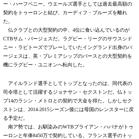
ー・ハーフペニー。ウエールズ選手としては過去最高額の
契約をトゥーロンと結び、カーディフ・ブルーズを離れ
た。
仏クラブとの大型契約の中、4位に食い込んでいるのが
CTBサム・バージェスだ。ラグビー・リーグのサウスシド
ニー・ラビトーズでプレーしていたイングランド出身のバ
ージェスは、英・プレミアシップのバースとの大型契約を
機にラグビー・ユニオンへ転向した。
アイルランド選手としてトップとなったのは、同代表の
司令塔として活躍するジョナサン・セクストンだ。仏トッ
プ14のラシン・メトロとの契約で大金を得た。しかしセク
ストンは、2014-2015シーズン後には母国のレンスターに戻
る予定だ。
南ア勢では、お馴染みのWTBブライアン・ハバナがトゥ
ーロンと年俸8450万で契約している。フランス選手のトッ