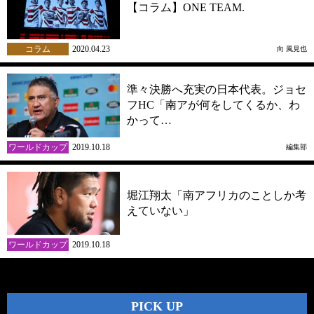
【コラム】ONE TEAM.
コラム
2020.04.23
向 風見也
準々決勝へ充実の日本代表。ジョセ
フHC「南アが何をしてくるか、わ
かって…
ワールドカップ
2019.10.18
編集部
堀江翔太「南アフリカのことしか考
えていない」
ワールドカップ
2019.10.18
PICK UP