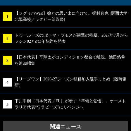
【ラグリパWest】娘との思い出に向けて。梶村真也 [関西大学
北陽高校／ラグビー部監督]
トゥールーズのFBトマ・ラモスが衝撃の移籍。2027年7月から
ラシン92との3年契約を発表
【日本代表】平翔太がコンディション都合で離脱。池田悠希
を追加招集
【リーグワン】2026-27シーズン移籍加入選手まとめ（随時更
新）
下川甲嗣［日本代表／FL］が示す「準備と覚悟」。オースト
ラリア代表“ワラビーズ”にリベンジへ
関連ニュース