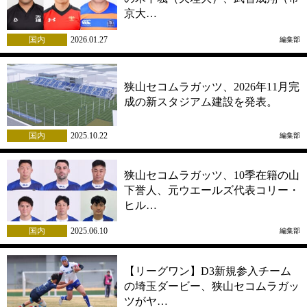
京大…
国内
2026.01.27
編集部
狭山セコムラガッツ、2026年11月完
成の新スタジアム建設を発表。
国内
2025.10.22
編集部
狭山セコムラガッツ、10季在籍の山
下誉人、元ウエールズ代表コリー・
ヒル…
国内
2025.06.10
編集部
【リーグワン】D3新規参入チーム
の埼玉ダービー、狭山セコムラガッ
ツがヤ…