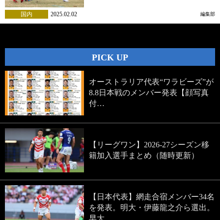
国内
2025.02.02
編集部
PICK UP
オーストラリア代表“ワラビーズ”が
8.8日本戦のメンバー発表【顔写真
付…
【リーグワン】2026-27シーズン移
籍加入選手まとめ（随時更新）
【日本代表】網走合宿メンバー34名
を発表。明大・伊藤龍之介ら選出。
早大…