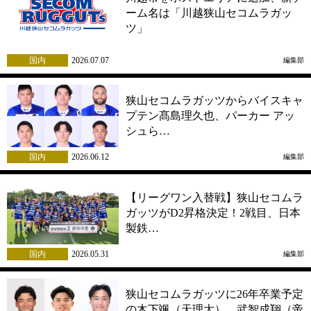
ーム名は「川越狭山セコムラガッ
ツ」
国内
2026.07.07
編集部
狭山セコムラガッツからバイスキャ
プテン髙島理久也、パーカー アッ
シュら…
国内
2026.06.12
編集部
【リーグワン入替戦】狭山セコムラ
ガッツがD2昇格決定！2戦目、日本
製鉄…
国内
2026.05.31
編集部
狭山セコムラガッツに26年卒業予定
の木下颯（天理大）、武智成翔（帝