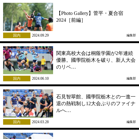
【Photo Gallery】菅平・夏合宿
2024［前編］
国内
2024.09.29
編集部
関東高校大会は桐蔭学園が2年連続
優勝。國學院栃木を破り、新人大会
のリベ…
国内
2024.06.10
編集部
石見智翠館、國學院栃木との一進一
退の熱戦制し12大会ぶりのファイナ
ルへ…
国内
2024.03.28
編集部