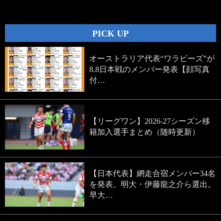
navigation
PICK UP
オーストラリア代表“ワラビーズ”が
8.8日本戦のメンバー発表【顔写真
付…
【リーグワン】2026-27シーズン移
籍加入選手まとめ（随時更新）
【日本代表】網走合宿メンバー34名
を発表。明大・伊藤龍之介ら選出。
早大…