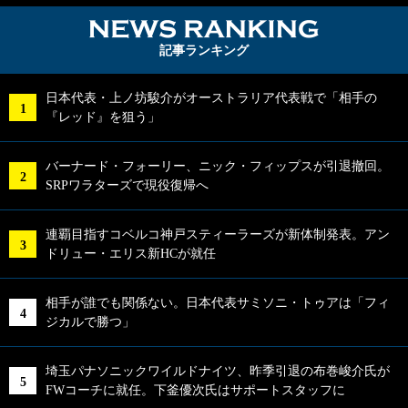
NEWS RA
記事ランキング
日本代表・上ノ坊駿介がオーストラリア代表戦で「相手の
『レッド』を狙う」
バーナード・フォーリー、ニック・フィップスが引退撤回。
SRPワラターズで現役復帰へ
連覇目指すコベルコ神戸スティーラーズが新体制発表。アン
ドリュー・エリス新HCが就任
相手が誰でも関係ない。日本代表サミソニ・トゥアは「フィ
ジカルで勝つ」
埼玉パナソニックワイルドナイツ、昨季引退の布巻峻介氏が
FWコーチに就任。下釜優次氏はサポートスタッフに