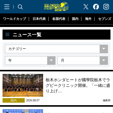
"ラグビーリパブリック"
ワールドカップ
日本代表
各国代表
国内
海外
セブンズ
ニュース一覧
栃木ホンダヒートが國學院栃木でラ
グビークリニック開催。「一緒に盛
り上げ…
国内
2026.08.07
編集部