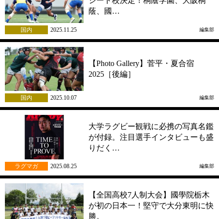
シード校決定！桐蔭学園、大阪桐
蔭、國…
国内
2025.11.25
編集部
【Photo Gallery】菅平・夏合宿
2025［後編］
国内
2025.10.07
編集部
大学ラグビー観戦に必携の写真名鑑
が付録。注目選手インタビューも盛
りだく…
ラグマガ
2025.08.25
編集部
【全国高校7人制大会】國學院栃木
が初の日本一！堅守で大分東明に快
勝。