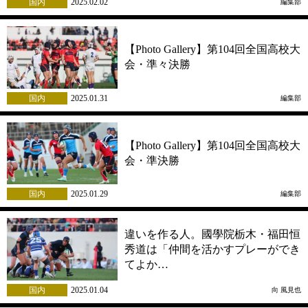
国内
2025.02.02
編集部
【Photo Gallery】第104回全国高校大
会・準々決勝
国内
2025.01.31
編集部
【Photo Gallery】第104回全国高校大
会・準決勝
国内
2025.01.29
編集部
違いを作る人。國學院栃木・福田恒
秀道は「仲間を活かすプレーができ
てよか…
国内
2025.01.04
向 風見也