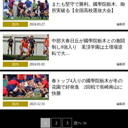
またも堅守で勝利。國學院栃木、御
所実破る【全国高校選抜大会】
国内
2024.03.27
編集部
中部大春日丘が國學院栃木との激闘
制し8強入り 茗渓学園は土壇場逆
転で大…
国内
2024.01.01
編集部
春トップ4入りの國學院栃木が冬の
花園で好発進 2回戦で長崎南山に
快勝
国内
2023.12.31
編集部
Posts
1
2
3
次へ ≫