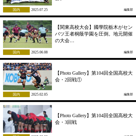
国内
2025.07.25
編集部
【関東高校大会】國學院栃木がセン
バツ王者桐蔭学園を圧倒。地元開催
の大会…
国内
2025.06.08
編集部
【Photo Gallery】第104回全国高校大
会・2回戦①
国内
2025.02.05
編集部
【Photo Gallery】第104回全国高校大
会・3回戦