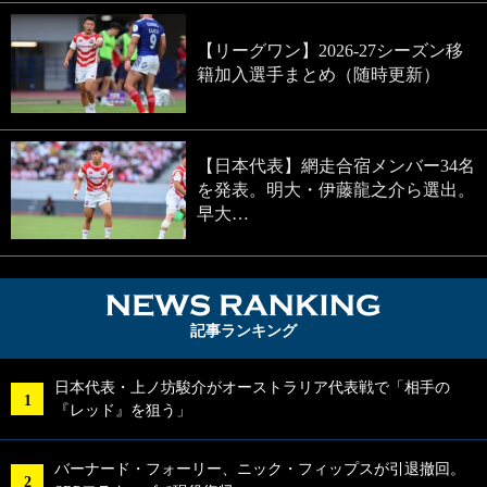
【リーグワン】2026-27シーズン移
籍加入選手まとめ（随時更新）
【日本代表】網走合宿メンバー34名
を発表。明大・伊藤龍之介ら選出。
早大…
NEWS RA
記事ランキング
日本代表・上ノ坊駿介がオーストラリア代表戦で「相手の
『レッド』を狙う」
バーナード・フォーリー、ニック・フィップスが引退撤回。