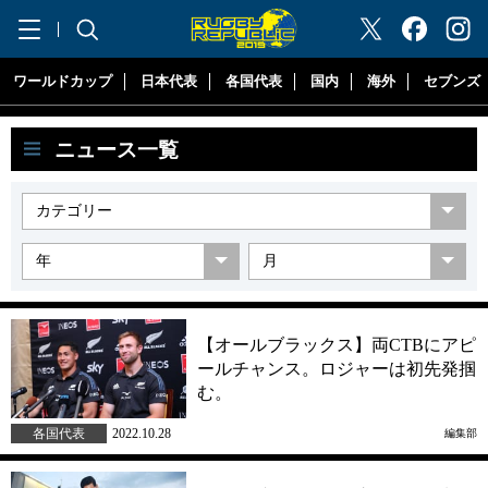
"ラグビーリパブリック"
ワールドカップ
日本代表
各国代表
国内
海外
セブンズ
ニュース一覧
【オールブラックス】両CTBにアピ
ールチャンス。ロジャーは初先発掴
む。
各国代表
2022.10.28
編集部