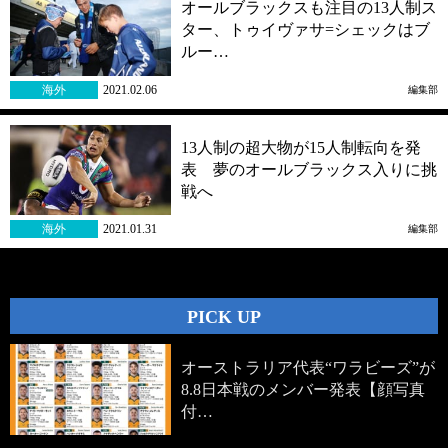
オールブラックスも注目の13人制ス
ター、トゥイヴァサ=シェックはブ
ルー…
海外
2021.02.06
編集部
13人制の超大物が15人制転向を発
表 夢のオールブラックス入りに挑
戦へ
海外
2021.01.31
編集部
PICK UP
オーストラリア代表“ワラビーズ”が
8.8日本戦のメンバー発表【顔写真
付…