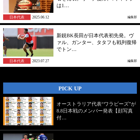
は1…
日本代表
2025.06.12
編集部
新鋭BK長田が日本代表初先発。ヴ
ァル、ガンター、タタフも戦列復帰
でトン…
日本代表
2023.07.27
編集部
PICK UP
オーストラリア代表“ワラビーズ”が
8.8日本戦のメンバー発表【顔写真
付…