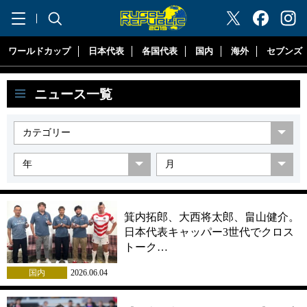
"ラグビーリパブリック"
ワールドカップ
日本代表
各国代表
国内
海外
セブンズ
ニュース一覧
箕内拓郎、大西将太郎、畠山健介。
日本代表キャッパー3世代でクロス
トーク…
国内
2026.06.04