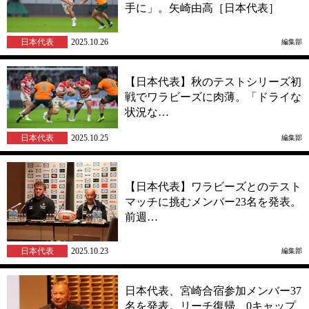
手に」。矢崎由高［日本代表］
日本代表
2025.10.26
編集部
【日本代表】秋のテストシリーズ初
戦でワラビーズに肉薄。「ドライな
状況な…
日本代表
2025.10.25
編集部
【日本代表】ワラビーズとのテスト
マッチに挑むメンバー23名を発表。
前週…
日本代表
2025.10.23
編集部
日本代表、宮崎合宿参加メンバー37
名を発表。リーチ復帰、0キャップ