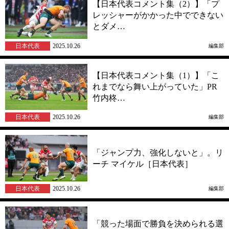
【日本代表コメント集（2）】「プ
レッシャーがかかった中でできない
とダメ…
日本代表
2025.10.26
編集部
【日本代表コメント集（1）】「こ
れまでなら舞い上がっていた」PR
竹内柊…
日本代表
2025.10.26
編集部
「ジャンプ力、強化しないと」。リ
ーチ マイケル［日本代表］
日本代表
2025.10.26
編集部
「競った場面で勝負を決められる選