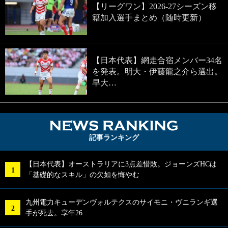
【リーグワン】2026-27シーズン移
籍加入選手まとめ（随時更新）
【日本代表】網走合宿メンバー34名
を発表。明大・伊藤龍之介ら選出。
早大…
NEWS RA
記事ランキング
【日本代表】オーストラリアに3点差惜敗。ジョーンズHCは
「基礎的なスキル」の欠如を悔やむ
九州電力キューデンヴォルテクスのサイモニ・ヴニランギ選
手が死去。享年26