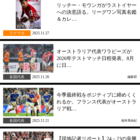
リッチー・モウンガがラストイヤー
への決意語る。リーグワン写真名鑑
＆カレ…
ラグマガ
2025.11.27
オーストラリア代表ワラビーズが
2026年テストマッチ日程発表。8月
に日…
各国代表
2025.11.26
編集部
今季最終戦をポジティブに締めくく
れるか。フランス代表がオーストラ
リア戦…
各国代表
2025.11.21
福本美由紀
【現地記者リポート】24－23の辛勝