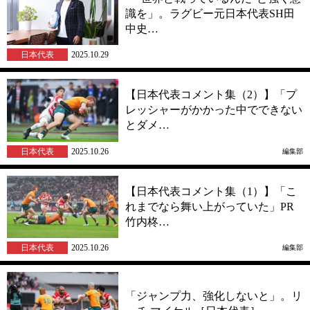
識を」。ラグビー元日本代表SH田
中史…
日本代表
2025.10.29
【日本代表コメント集（2）】「プ
レッシャーがかかった中でできない
とダメ…
日本代表
2025.10.26
編集部
【日本代表コメント集（1）】「こ
れまでなら舞い上がっていた」PR
竹内柊…
日本代表
2025.10.26
編集部
「ジャンプ力、強化しないと」。リ