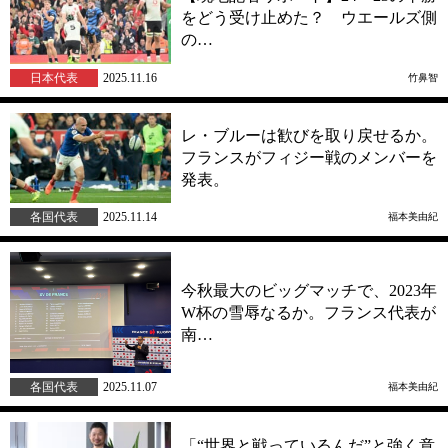
をどう受け止めた？ ウエールズ側
の…
日本代表
2025.11.16
竹鼻智
レ・ブルーは歓びを取り戻せるか。
フランスがフィジー戦のメンバーを
発表。
各国代表
2025.11.14
福本美由紀
今秋最大のビッグマッチで、2023年
W杯の雪辱なるか。フランス代表が
南…
各国代表
2025.11.07
福本美由紀
「“世界と戦っているんだ”と強く意