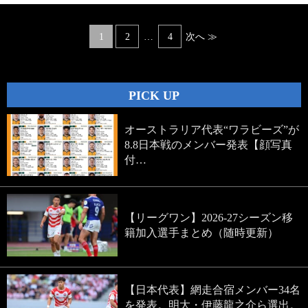
Posts
1
2
…
4
次へ ≫
navigation
PICK UP
オーストラリア代表“ワラビーズ”が
8.8日本戦のメンバー発表【顔写真
付…
【リーグワン】2026-27シーズン移
籍加入選手まとめ（随時更新）
【日本代表】網走合宿メンバー34名
を発表。明大・伊藤龍之介ら選出。