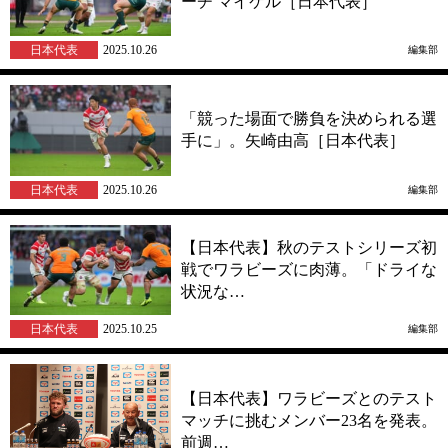
ーチ マイケル［日本代表］
日本代表
2025.10.26
編集部
「競った場面で勝負を決められる選
手に」。矢崎由高［日本代表］
日本代表
2025.10.26
編集部
【日本代表】秋のテストシリーズ初
戦でワラビーズに肉薄。「ドライな
状況な…
日本代表
2025.10.25
編集部
【日本代表】ワラビーズとのテスト
マッチに挑むメンバー23名を発表。
前週…