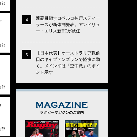
集部
連覇目指すコベルコ神戸スティー
ア
ラーズが新体制発表。アンドリュ
ー・エリス新HCが就任
集部
【日本代表】オーストラリア戦前
日のキャプテンズランで軽快に動
イ
く。メイン平は「空中戦」のポイ
ント示す
集部
MAGAZINE
2
ラグビーマガジンのご案内
集部