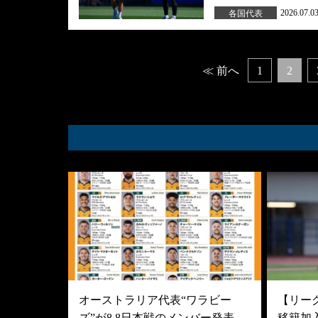
2026.07.0
各国代表
Posts
≪ 前へ
1
2
navigation
オーストラリア代表“ワラビー
【リーグ
ズ”が8.8日本戦のメンバー発表
移籍加