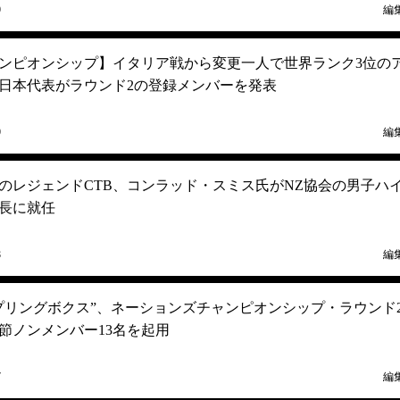
9
編
ンピオンシップ】イタリア戦から変更一人で世界ランク3位の
日本代表がラウンド2の登録メンバーを発表
9
編
のレジェンドCTB、コンラッド・スミス氏がNZ協会の男子ハ
長に就任
8
編
プリングボクス”、ネーションズチャンピオンシップ・ラウンド
節ノンメンバー13名を起用
7
編