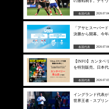
の激戦制す。デイヴ
2026.07.0
各国代表
「アサヒスーパードラ
決勝から開幕。今年
2026.07.0
各国代表
【INFO】カンタベ
を特別販売。日本代表
2026.07.0
各国代表
イングランド代表が
世界王者・スプリン