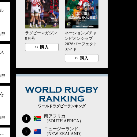
ル
ラグビーマガジン
ネーションズチャ
集部
9月号
ンピオンシップ
2026パーフェクト
購入
ガイド
ス
購入
集部
WORLD RUG
を
ワールドラグビーランキング
南アフリカ
集部
1
（SOUTH AFRICA）
ニュージーランド
2
（NEW ZEALAND）
に