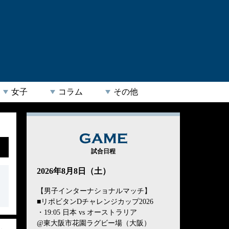
女子
コラム
その他
GAME
試合日程
2026年8月8日（土）
【男子インターナショナルマッチ】
■リポビタンDチャレンジカップ2026
・19:05 日本 vs オーストラリア
@東大阪市花園ラグビー場（大阪）