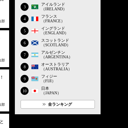
アイルランド
3
（IRELAND）
フランス
4
（FRANCE）
集部
イングランド
5
（ENGLAND）
を
スコットランド
6
（SCOTLAND）
アルゼンチン
7
（ARGENTINA）
集部
オーストラリア
8
（AUSTRALIA）
フィジー
！
9
（FIJI）
日本
10
（JAPAN）
全ランキング
集部
と