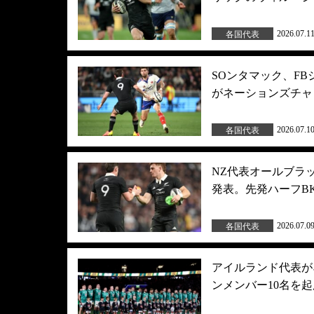
2026.07.1
各国代表
SOンタマック、F
がネーションズチャ
2026.07.1
各国代表
NZ代表オールブラ
発表。先発ハーフB
2026.07.0
各国代表
アイルランド代表が
ンメンバー10名を