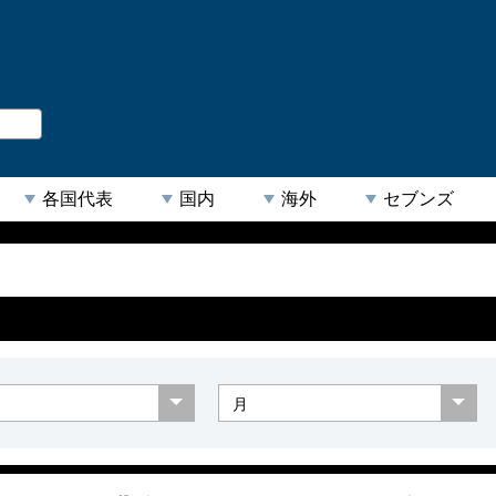
。
閉じる
各国代表
国内
海外
セブンズ
【人気キーワード】