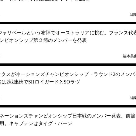
1
編
Bジャリベールという布陣でオーストラリアに挑む。フランス代
ンピオンシップ第２節のメンバーを発表
0
福本美
ックスがネーションズチャンピオンシップ・ラウンド2のメンバ
Kは2戦連続でSHロイガードとSOラヴ
9
編
ネーションズチャンピオンシップ日本戦のメンバー発表。前節
起用。キャプテンはタイグ・バーン