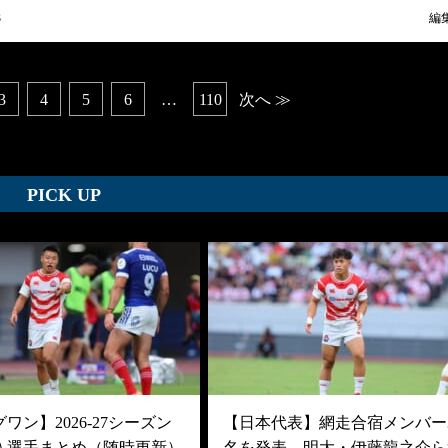
3
編
3
4
5
6
…
110
次へ ≫
PICK UP
ワン】2026-27シーズン
【日本代表】網走合宿メンバー3
入選手まとめ（随時更新）
名を発表。明大・伊藤龍之介ら