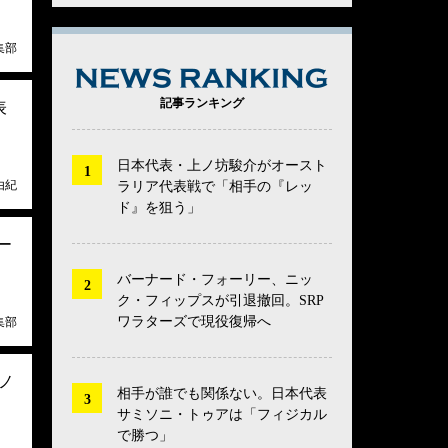
集部
NEWS RANK
記事ランキング
表
日本代表・上ノ坊駿介がオースト
由紀
ラリア代表戦で「相手の『レッ
ド』を狙う」
ー
バーナード・フォーリー、ニッ
ク・フィップスが引退撤回。SRP
ワラターズで現役復帰へ
集部
ノ
相手が誰でも関係ない。日本代表
サミソニ・トゥアは「フィジカル
で勝つ」