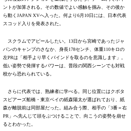
ントが加算される。その数値でよい感触を掴み、その後か
ら動くJAPAN XVへ入った。何より6月10日には、日本代表
スコッド入りを発表された。
スクラムでアピールしたい。13日から宮崎であったジャ
パンのキャンプのさなか、身長178センチ、体重110キロの
左PRは「相手より早くバインドを取るのを意識します」。
低い姿勢で発揮するパワーは、普段の関西シーンでも対戦
校から恐れられている。
さらに代表では、熟練者に学べる。同じ位置にはクボタ
スピアーズ船橋・東京ベイの紙森陽太が選ばれており、紙
森が離脱前は同部屋だった。組み合う際、相手の「3番＝右
PR」へ先んじて頭をぶつけることで、向こうの姿勢を崩せ
るとわかった。