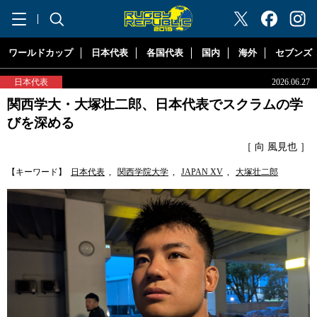
"ラグビーリパブリック"
ワールドカップ
日本代表
各国代表
国内
海外
セブンズ
日本代表
2026.06.27
関西学大・大塚壮二郎、日本代表でスクラムの学
びを深める
［ 向 風見也 ］
【キーワード】
日本代表
,
関西学院大学
,
JAPAN XV
,
大塚壮二郎