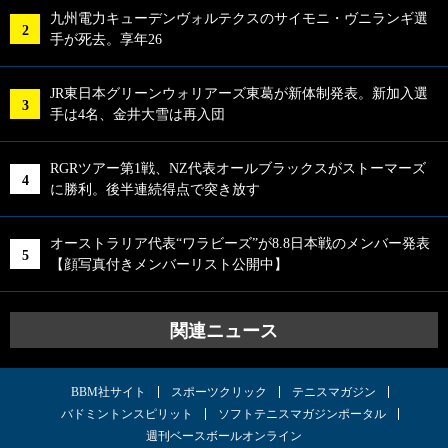
九州電力キューデンヴォルテクスのサイモニ・ヴニランギ選
手が死去。享年26
JR東日本グリーンウォリアーズ東葛が新体制発表。新加入選
手は4名、金井大雪は再入団
RGRツアー第1戦、NZ代表オールブラックスがストーマーズ
に勝利。後半連続得点で突き放す
オーストラリア代表“ワラビーズ”が8.8日本戦のメンバー発表
【顔写真付きメンバーリスト公開中】
関連ニュース
BBM社サイト
スポーツクリック
テニスマガジン
バドミントンスピリット
ソフトテニスマガジンポータル
週刊ベースボールオンライン