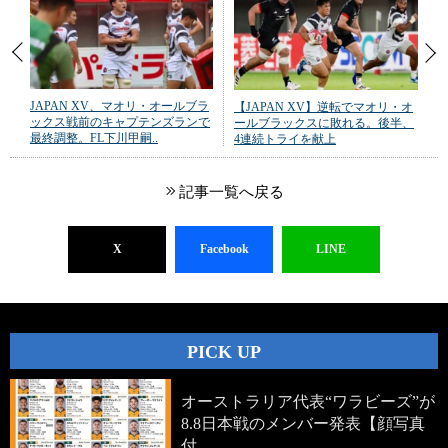
JAPAN XV、マオリ・オールブラ
【JAPAN XV】逆転でマオリ・オ
ックス戦前のキャプテンズランで
ールブラックスに敗れる。後半、
最終調整。FL下川甲嗣..
4連続トライを献上
記事一覧へ戻る
X
Facebook
LINE
PICK UP
オーストラリア代表“ワラビーズ”が
8.8日本戦のメンバー発表【顔写真
付…