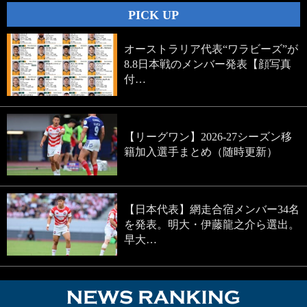
PICK UP
オーストラリア代表“ワラビーズ”が
8.8日本戦のメンバー発表【顔写真
付…
【リーグワン】2026-27シーズン移
籍加入選手まとめ（随時更新）
【日本代表】網走合宿メンバー34名
を発表。明大・伊藤龍之介ら選出。
早大…
NEWS RA