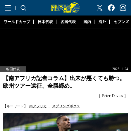
"ラグビーリパブリック"
ワールドカップ
日本代表
各国代表
国内
海外
セブンズ
各国代表
2025.11.24
【南アフリカ記者コラム】出来が悪くても勝つ。
欧州ツアー遠征、全勝締め。
［ Peter Davies ］
【キーワード】
南アフリカ
,
スプリングボクス