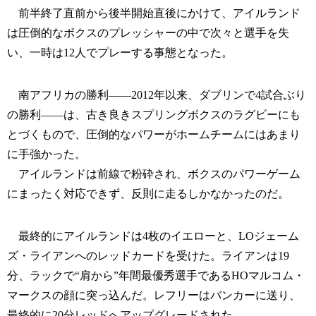
前半終了直前から後半開始直後にかけて、アイルランド
は圧倒的なボクスのプレッシャーの中で次々と選手を失
い、一時は12人でプレーする事態となった。
南アフリカの勝利――2012年以来、ダブリンで4試合ぶり
の勝利――は、古き良きスプリングボクスのラグビーにも
とづくもので、圧倒的なパワーがホームチームにはあまり
に手強かった。
アイルランドは前線で粉砕され、ボクスのパワーゲーム
にまったく対応できず、反則に走るしかなかったのだ。
最終的にアイルランドは4枚のイエローと、LOジェーム
ズ・ライアンへのレッドカードを受けた。ライアンは19
分、ラックで“肩から”年間最優秀選手であるHOマルコム・
マークスの顔に突っ込んだ。レフリーはバンカーに送り、
最終的に20分レッドへアップグレードされた。