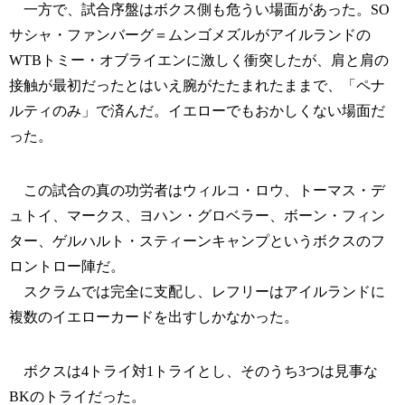
一方で、試合序盤はボクス側も危うい場面があった。SO
サシャ・ファンバーグ＝ムンゴメズルがアイルランドの
WTBトミー・オブライエンに激しく衝突したが、肩と肩の
接触が最初だったとはいえ腕がたたまれたままで、「ペナ
ルティのみ」で済んだ。イエローでもおかしくない場面だ
った。
この試合の真の功労者はウィルコ・ロウ、トーマス・デ
ュトイ、マークス、ヨハン・グロベラー、ボーン・フィン
ター、ゲルハルト・スティーンキャンプというボクスのフ
ロントロー陣だ。
スクラムでは完全に支配し、レフリーはアイルランドに
複数のイエローカードを出すしかなかった。
ボクスは4トライ対1トライとし、そのうち3つは見事な
BKのトライだった。