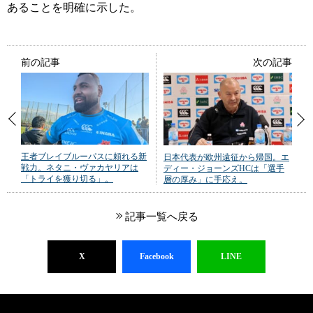
あることを明確に示した。
前の記事
次の記事
王者ブレイブルーパスに頼れる新
日本代表が欧州遠征から帰国。エ
戦力。ネタニ・ヴァカヤリアは
ディー・ジョーンズHCは「選手
「トライを獲り切る」。
層の厚み」に手応え。
記事一覧へ戻る
X
Facebook
LINE