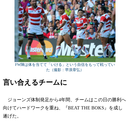
FW陣は体を当てて「いける」という自信をもって戦ってい
た（撮影：早浪章弘）
言い合えるチームに
ジョーンズ体制発足から4年間、チームはこの日の勝利へ
向けてハードワークを重ね、『BEAT THE BOKS』を成し
遂げた。