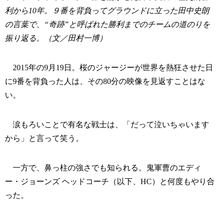
利から10年。９番を背負ってグラウンドに立った田中史朗
の言葉で、“奇跡”と呼ばれた勝利までのチームの道のりを
振り返る。（文／田村一博）
2015年の9月19日。桜のジャージーが世界を熱狂させた日
に9番を背負った人は、その80分の映像を見返すことはな
い。
涙もろいことで有名な戦士は、「だって泣いちゃいます
から」と言って笑う。
一方で、鼻っ柱の強さでも知られる。鬼軍曹のエディ
ー・ジョーンズ ヘッドコーチ（以下、HC）と何度もやり合
った。