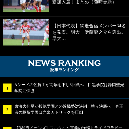
籍加入選手まとめ（随時更新）
【日本代表】網走合宿メンバー34名
を発表。明大・伊藤龍之介ら選出。
早大…
NEWS RA
記事ランキング
Aシードの佐賀工が高鍋を下し3回戦へ 目黒学院は静岡聖光
学院に快勝
東海大仰星が報徳学園との近畿勢対決制し準々決勝へ 春王
者の桐蔭学園は光泉カトリックを圧倒
【B&Iライオンズ】フルタイム直前の逆転トライでワラビー