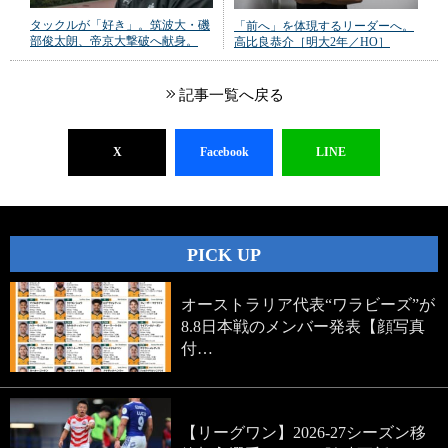
タックルが「好き」。筑波大・磯
「前へ」を体現するリーダーへ。
部俊太朗、帝京大撃破へ献身。
高比良恭介［明大2年／HO］
記事一覧へ戻る
X
Facebook
LINE
PICK UP
オーストラリア代表“ワラビーズ”が
8.8日本戦のメンバー発表【顔写真
付…
【リーグワン】2026-27シーズン移