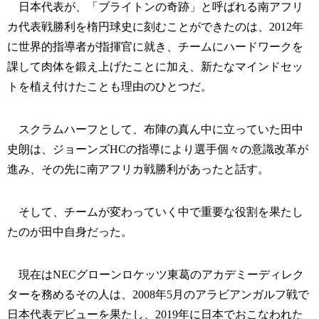
日本代表が、「ブライトンの奇跡」と呼ばれる南アフリ
カ代表戦勝利を楕円球史に刻むことができたのは、2012年
に世界的指導者が指揮官に就き、チームにハードワークを
課して肉体を鍛え上げたことに加え、新たなマインドセッ
トを植え付けたことも理由のひとつだ。
スクラムハーフとして、布陣の真ん中に立っていた田中
史朗は、ジョーンズHCの指導により選手個々の意識改革が
進み、その先に南アフリカ戦勝利があったと話す。
そして、チームが変わっていく中で重要な役割を果たし
たのが田中自身だった。
現在はNECグローンロケッツ東葛のアカデミーディレク
ターを務めるその人は、2008年5月のアラビアンガルフ戦で
日本代表デビューを果たし、2019年に日本でおこなわれた