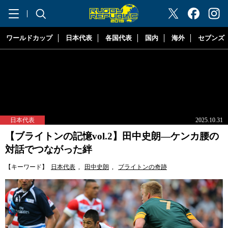
"ラグビーリパブリック"
ワールドカップ
日本代表
各国代表
国内
海外
セブンズ
日本代表
2025.10.31
【ブライトンの記憶vol.2】田中史朗―ケンカ腰の
対話でつながった絆
【キーワード】
日本代表
,
田中史朗
,
ブライトンの奇跡