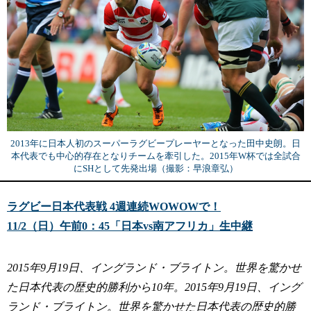
2013年に日本人初のスーパーラグビープレーヤーとなった田中史朗。日
本代表でも中心的存在となりチームを牽引した。2015年W杯では全試合
にSHとして先発出場（撮影：早浪章弘）
ラグビー日本代表戦 4週連続WOWOWで！
11/2（日）午前0：45「日本vs南アフリカ」生中継
2015年9月19日、イングランド・ブライトン。世界を驚かせ
た日本代表の歴史的勝利から10年。2015年9月19日、イング
ランド・ブライトン。世界を驚かせた日本代表の歴史的勝