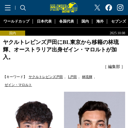
"ラグビーリパブリック"
ワールドカップ
日本代表
各国代表
国内
海外
セブンズ
国内
2025.10.08
ヤクルトレビンズ戸田にBL東京から移籍の林琉
輝、オーストラリア出身ゼイン・マロルトが加
入。
［ 編集部 ］
【キーワード】
ヤクルトレビンズ戸田
,
L戸田
,
林琉輝
,
ゼイン・マロルト