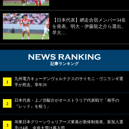
【日本代表】網走合宿メンバー34名
を発表。明大・伊藤龍之介ら選出。
早大…
NEWS RA
記事ランキング
九州電力キューデンヴォルテクスのサイモニ・ヴニランギ選
手が死去。享年26
日本代表・上ノ坊駿介がオーストラリア代表戦で「相手の
『レッド』を狙う」
JR東日本グリーンウォリアーズ東葛が新体制発表。新加入選
手は4名、金井大雪は再入団