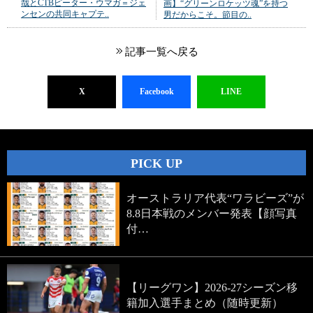
哉とCTBピーター・ウマガ＝ジェ
画】“グリーンロケッツ魂”を持つ
ンセンの共同キャプテ..
男だからこそ。節目の..
記事一覧へ戻る
X
Facebook
LINE
PICK UP
オーストラリア代表“ワラビーズ”が
8.8日本戦のメンバー発表【顔写真
付…
【リーグワン】2026-27シーズン移
籍加入選手まとめ（随時更新）