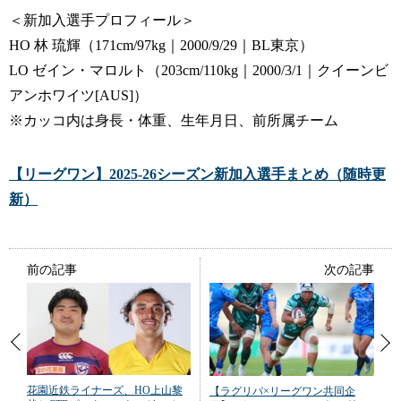
＜新加入選手プロフィール＞
HO 林 琉輝（171cm/97kg｜2000/9/29｜BL東京）
LO ゼイン・マロルト（203cm/110kg｜2000/3/1｜クイーンビ
アンホワイツ[AUS]）
※カッコ内は身長・体重、生年月日、前所属チーム
【リーグワン】2025-26シーズン新加入選手まとめ（随時更
新）
前の記事
次の記事
花園近鉄ライナーズ、HO上山黎
【ラグリパ×リーグワン共同企