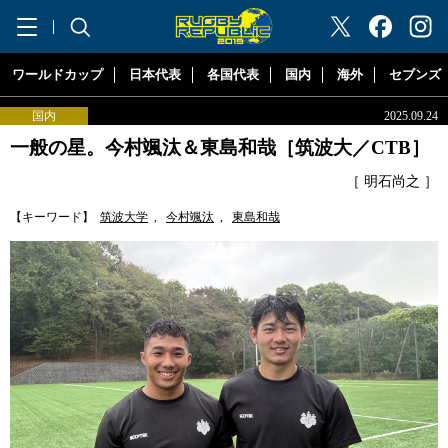
"ラグビーリパブリック"
ワールドカップ
日本代表
各国代表
国内
海外
セブンズ
国内
2025.09.24
一般の星。今村颯汰＆東島和哉［筑波大／CTB］
［ 明石尚之 ］
【キーワード】
筑波大学
,
今村颯汰
,
東島和哉