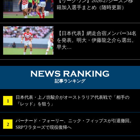
【リーグワン】2026-27シーズン移
籍加入選手まとめ（随時更新）
【日本代表】網走合宿メンバー34名
を発表。明大・伊藤龍之介ら選出。
早大…
NEWS RA
記事ランキング
日本代表・上ノ坊駿介がオーストラリア代表戦で「相手の
『レッド』を狙う」
バーナード・フォーリー、ニック・フィップスが引退撤回。
SRPワラターズで現役復帰へ