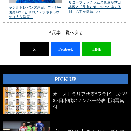
リコーブラックラムズ東京が世田
谷区と「災害対策における協力体
ヤクルトレビンズ戸田、フィジー
制」協定を締結。地..
出身FWアピサロメ・ボギドラウ
の加入を発表。
記事一覧へ戻る
X
Facebook
LINE
PICK UP
オーストラリア代表“ワラビーズ”が
8.8日本戦のメンバー発表【顔写真
付…