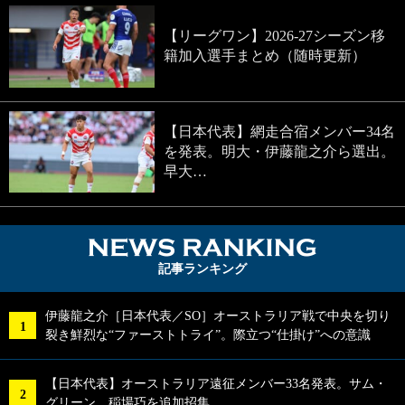
【リーグワン】2026-27シーズン移
籍加入選手まとめ（随時更新）
【日本代表】網走合宿メンバー34名
を発表。明大・伊藤龍之介ら選出。
早大…
NEWS RA
記事ランキング
伊藤龍之介［日本代表／SO］オーストラリア戦で中央を切り
裂き鮮烈な“ファーストトライ”。際立つ“仕掛け”への意識
【日本代表】オーストラリア遠征メンバー33名発表。サム・
グリーン、稲場巧を追加招集