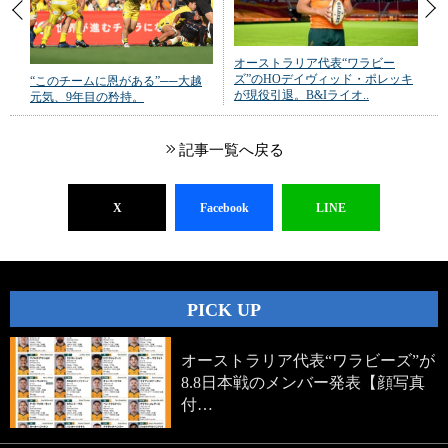
オーストラリア代表“ワラビー
ズ”のHOデイヴィッド・ポレッキ
“このチームに恩がある”──大越
が現役引退。B&Iライオ..
元気、9年目の矜持。
記事一覧へ戻る
X
Facebook
LINE
PICK UP
オーストラリア代表“ワラビーズ”が
8.8日本戦のメンバー発表【顔写真
付…