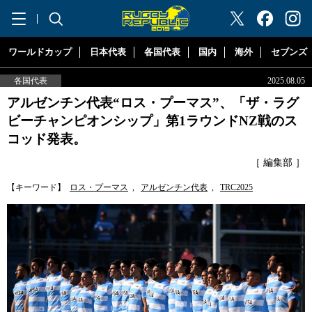
"ラグビーリパブリック"
ワールドカップ
日本代表
各国代表
国内
海外
セブンズ
各国代表
2025.08.05
アルゼンチン代表“ロス・プーマス”、「ザ・ラグ
ビーチャンピオンシップ」第1ラウンドNZ戦のス
コッド発表。
［ 編集部 ］
【キーワード】
ロス・プーマス
,
アルゼンチン代表
,
TRC2025