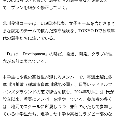
キルのばらつき具合い、選手たちの集中度などを踏まえ
て、プランを細かく修正していく。
北川俊澄コーチは、U19日本代表、女子チームを含むさまざ
まな設定のチームで積んだ指導経験を、TOKYO Dで育成年
代の選手たちに注いでいる。
「D」は「Development」の略だ。発達、開発。クラブの理
念が名前に表れている。
中学生に少数の高校生が混じるメンバーで、毎週土曜に多
摩川河川敷（稲城市多摩川緑地公園）、日野レッドドルフ
ィンズグラウンドの芝で練習を積む。2024年5月に北川氏が
設立以来、着実にメンバーを増やしている。参加者の多く
は、地元でスクールに所属しつつ、兼部のかたちで参加し
ている中学生たち。進学した中学や高校にラグビー部のな