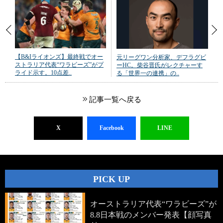
【B&Iライオンズ】最終戦でオー
元リーグワン分析家、デフラグビ
ストラリア代表“ワラビーズ”がプ
ーHC。柴谷晋氏がレクチャーす
ライド示す。10点差..
る「世界一の連携」の..
記事一覧へ戻る
X
Facebook
LINE
PICK UP
オーストラリア代表“ワラビーズ”が
8.8日本戦のメンバー発表【顔写真