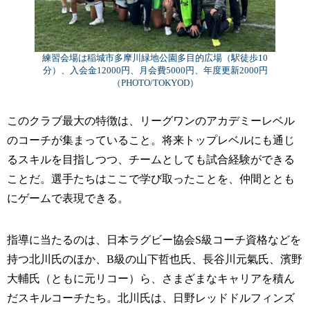
練習会場は稲城市多摩川緑地公園多目的広場（駅徒歩10
分）、入会金12000円、月会費5000円、年度更新2000円
（PHOTO/TOKYOD）
このクラブ最大の特徴は、リーグワンのアカデミーレベル
のコーチが集まっていること。将来トップレベルにも通じ
るスキルを目指しつつ、チームとしても試合経験ができる
ことだ。選手たちはここで学び取ったことを、仲間ととも
にゲームで表現できる。
指導に当たるのは、日本ラグビー協会S級コーチ資格などを
持つ北川氏のほか、B級の山下哲也氏、長谷川元氣氏、濱野
大輔氏（ともに元リコー）ら、さまざまなキャリアを積ん
だスキルコーチたち。北川氏は、日野レッドドルフィンズ