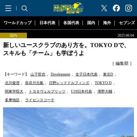
"ラグビーリパブリック"
ワールドカップ
日本代表
各国代表
国内
海外
セブンズ
国内
2025.08.04
新しいユースクラブのあり方を。TOKYO Dで、
スキルも「チーム」も学ぼうよ
［ 編集部 ］
【キーワード】
山下哲也
,
Development
,
女子日本代表
,
東京D
,
北川俊澄
,
長谷川元氣
,
日野レッドドルフィンズ
,
TOKYO D
,
関東学院大
,
トヨタヴェルブリッツ
,
U19日本代表
,
濱野大輔
,
多摩地区
,
ライセンスコーチ