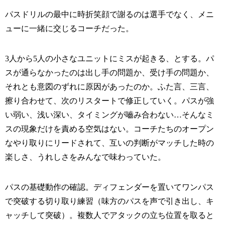
パスドリルの最中に時折笑顔で謝るのは選手でなく、メニ
ューに一緒に交じるコーチだった。
3人から5人の小さなユニットにミスが起きる、とする。パ
スが通らなかったのは出し手の問題か、受け手の問題か、
それとも意図のずれに原因があったのか。ふた言、三言、
擦り合わせて、次のリスタートで修正していく。パスが強
い弱い、浅い深い、タイミングが嚙み合わない…そんなミ
スの現象だけを責める空気はない。コーチたちのオープン
なやり取りにリードされて、互いの判断がマッチした時の
楽しさ、うれしさをみんなで味わっていた。
パスの基礎動作の確認。ディフェンダーを置いてワンパス
で突破する切り取り練習（味方のパスを声で引き出し、キ
ャッチして突破）。複数人でアタックの立ち位置を取ると