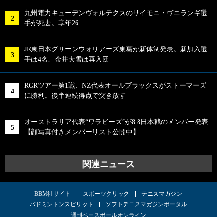
九州電力キューデンヴォルテクスのサイモニ・ヴニランギ選
手が死去。享年26
JR東日本グリーンウォリアーズ東葛が新体制発表。新加入選
手は4名、金井大雪は再入団
RGRツアー第1戦、NZ代表オールブラックスがストーマーズ
に勝利。後半連続得点で突き放す
オーストラリア代表“ワラビーズ”が8.8日本戦のメンバー発表
【顔写真付きメンバーリスト公開中】
関連ニュース
BBM社サイト
スポーツクリック
テニスマガジン
バドミントンスピリット
ソフトテニスマガジンポータル
週刊ベースボールオンライン