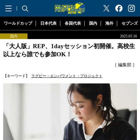
"ラグビーリパブリック"
ワールドカップ
日本代表
各国代表
国内
海外
セブンズ
国内
2025.05.16
「大人版」REP、1dayセッション初開催。高校生
以上なら誰でも参加OK！
［ 編集部 ］
【キーワード】
ラグビー・エンパワメント・プロジェクト