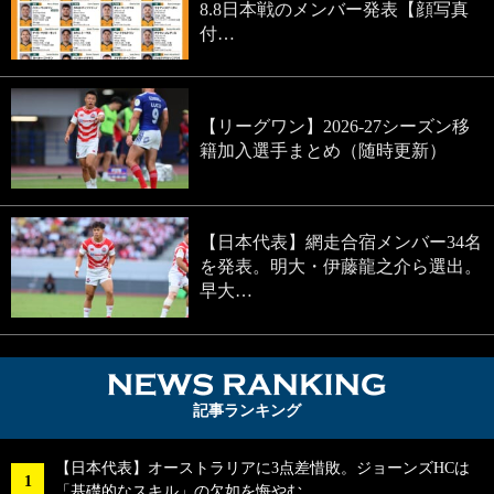
8.8日本戦のメンバー発表【顔写真
付…
【リーグワン】2026-27シーズン移
籍加入選手まとめ（随時更新）
【日本代表】網走合宿メンバー34名
を発表。明大・伊藤龍之介ら選出。
早大…
NEWS RA
記事ランキング
【日本代表】オーストラリアに3点差惜敗。ジョーンズHCは
「基礎的なスキル」の欠如を悔やむ