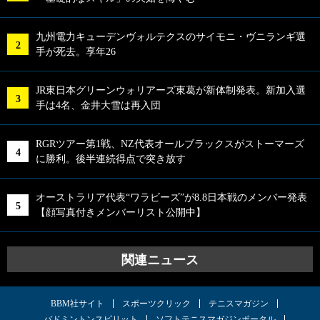
九州電力キューデンヴォルテクスのサイモニ・ヴニランギ選
手が死去。享年26
JR東日本グリーンウォリアーズ東葛が新体制発表。新加入選
手は4名、金井大雪は再入団
RGRツアー第1戦、NZ代表オールブラックスがストーマーズ
に勝利。後半連続得点で突き放す
オーストラリア代表“ワラビーズ”が8.8日本戦のメンバー発表
【顔写真付きメンバーリスト公開中】
関連ニュース
BBM社サイト
スポーツクリック
テニスマガジン
バドミントンスピリット
ソフトテニスマガジンポータル