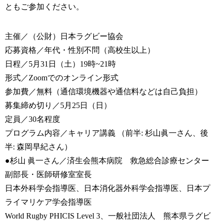
ともご参加ください。
主催／（公財）日本ラグビー協会
応募資格／年代・性別不問（高校生以上）
日程／5月31日（土）19時~21時
形式／Zoomでのオンライン形式
参加費／無料（通信環境機器や通信料などは自己負担）
募集締め切り／5月25日（日）
定員／30名程度
プログラム内容／キャリア講義 （前半: 杉山眞一さん、後
半: 森岡早紀さん）
●杉山 眞一さん／済生会熊本病院 救急総合診療センター
副部長・医師研修室室長
日本外科学会指導医、日本消化器外科学会指導医、日本プ
ライマリケア学会指導医
World Rugby PHICIS Level 3、一般社団法人 熊本県ラグビ