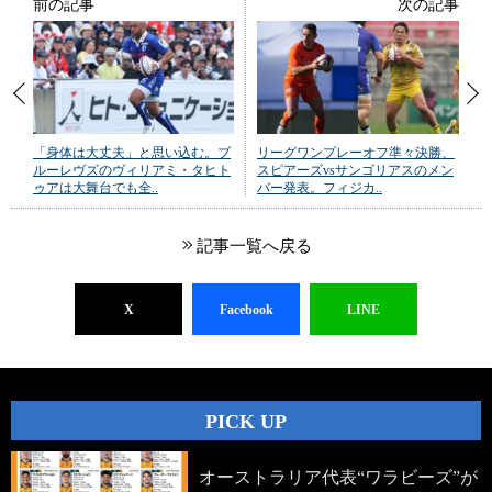
前の記事
次の記事
「身体は大丈夫」と思い込む。ブ
リーグワンプレーオフ準々決勝、
ルーレヴズのヴィリアミ・タヒト
スピアーズvsサンゴリアスのメン
ゥアは大舞台でも全..
バー発表。フィジカ..
記事一覧へ戻る
X
Facebook
LINE
PICK UP
オーストラリア代表“ワラビーズ”が