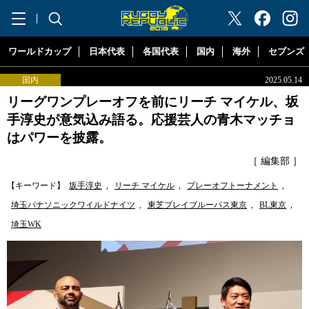
"ラグビーリパブリック"
ワールドカップ
日本代表
各国代表
国内
海外
セブンズ
国内
2025.05.14
リーグワンプレーオフを前にリーチ マイケル、坂
手淳史が意気込み語る。応援芸人の青木マッチョ
はパワーを披露。
［ 編集部 ］
【キーワード】
坂手淳史
,
リーチ マイケル
,
プレーオフトーナメント
,
埼玉パナソニックワイルドナイツ
,
東芝ブレイブルーパス東京
,
BL東京
,
埼玉WK