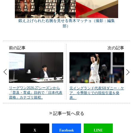
鍛え上げられた右腕を見せる青木マッチョ（撮影：編集
部）
前の記事
次の記事
リーグワン2026-27シーズンから
元イングランド代表SHダニー・ケ
「普及・育成」目的で「日本代表
ア、今季限りでの現役引退を発
資格」カテゴリ規程..
表。
記事一覧へ戻る
X
Facebook
LINE