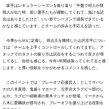
坂手はレギュラーシーズンを振り返り「中盤で何人か怪
我人が出た時、若い選手たちが躍動してくれて。負ける試
合はありましたけど、いい形でシーズンで成長できている
かなと感じています」とチームの歩みと手応えを語った。
今季からSOに定着し、得点王を獲得した山沢京平につい
ては「チームを上手くコントロールしてくれてますし、ア
タックでのタクトの振り方は試合をするにつれて良さが増
してるし、自信も感じる。今年1年間頑張ってくれてると感
じます」と厚い信頼をうかがわせるコメントを残した。
このイベントでは「プレーオフ応援芸人」としてサバン
ナの八木真澄、鬼越トマホーク、元帝京大ラグビー部のし
んや、ラグビー経験者の青木マッチョが登場。リーチから
八木に委嘱状が授与され、プレーオフを盛り上げる役割を