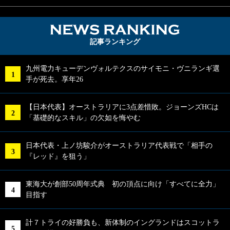
NEWS RA
記事ランキング
九州電力キューデンヴォルテクスのサイモニ・ヴニランギ選
手が死去。享年26
【日本代表】オーストラリアに3点差惜敗。ジョーンズHCは
「基礎的なスキル」の欠如を悔やむ
日本代表・上ノ坊駿介がオーストラリア代表戦で「相手の
『レッド』を狙う」
東海大が創部50周年式典 初の頂点に向け「すべてに全力」
目指す
計７トライの好勝負も、新体制のイングランドはスコットラ