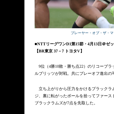
プレーヤー・オブ・ザ・マッ
■NTTリーグワンD1第15節・4月13日
【BR東京 37－7 トヨタV】
9位（4勝10敗・勝ち点22）のリコーブラ
ルブリッツが対戦。共にプレーオフ進出の
立ち上がりから圧力をかけるブラックラム
ジ、裏に転がったボールを拾ってファース
ブラックラムズが7点を先取した。