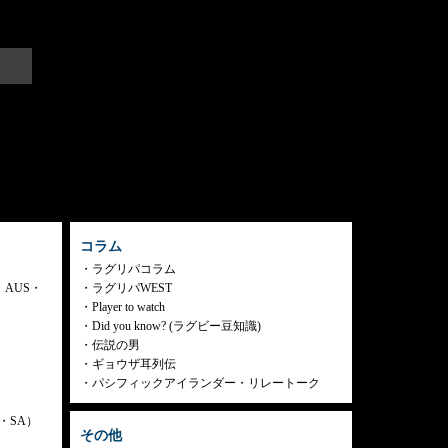
コラム
ラグリパコラム
・AUS・
ラグリパWEST
Player to watch
Did you know? (ラグビー豆知識)
伝説の男
ギョウザ耳列伝
パシフィックアイランダー・リレートーク
ly・SA）
その他