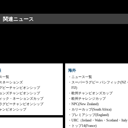
関連ニュース
表
海外
ス一覧
ニュース一覧
スネーションズ
スーパーラグビー パシフィック(NZ
グビーチャンピオンシップ
FIJ)
ョンズチャンピオンシップ
欧州チャンピオンズカップ
ィック・ネーションズカップ
欧州チャレンジカップ
ラグビーチャンピオンシップ
NPC(New Zealand)
ャンピオンシップ
カリーカップ(South Africa)
プレミアシップ(England)
URC（Ireland・Wales・Scotland・Ita
トップ14(France)