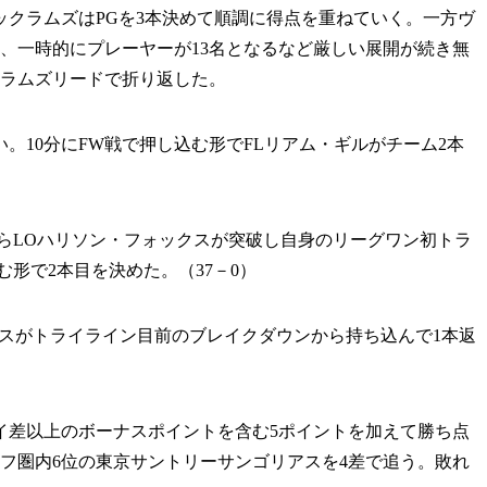
クラムズはPGを3本決めて順調に得点を重ねていく。一方ヴ
、一時的にプレーヤーが13名となるなど厳しい展開が続き無
クラムズリードで折り返した。
10分にFW戦で押し込む形でFLリアム・ギルがチーム2本
からLOハリソン・フォックスが突破し自身のリーグワン初トラ
む形で2本目を決めた。（37－0）
ミスがトライライン目前のブレイクダウンから持ち込んで1本返
イ差以上のボーナスポイントを含む5ポイントを加えて勝ち点
オフ圏内6位の東京サントリーサンゴリアスを4差で追う。敗れ