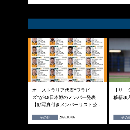
オーストラリア代表“ワラビー
【リーグ
ズ”が8.8日本戦のメンバー発表
移籍加
【顔写真付きメンバーリスト公…
2026.08.06
その他
その