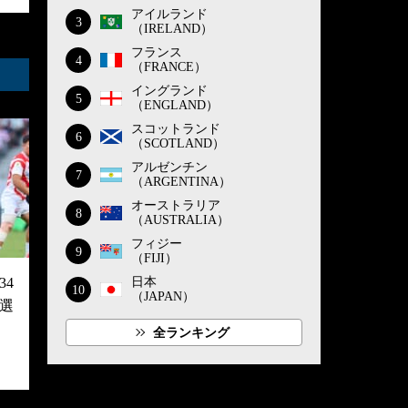
アイルランド
3
（IRELAND）
フランス
4
（FRANCE）
イングランド
5
（ENGLAND）
スコットランド
6
（SCOTLAND）
アルゼンチン
7
（ARGENTINA）
オーストラリア
8
（AUSTRALIA）
フィジー
9
（FIJI）
4
日本
10
（JAPAN）
選
全ランキング