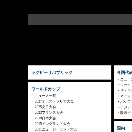
ラグビーリパブリック
各国代
ニュー
シック
ワールドカップ
ザ・ラ
ニュース一覧
ネーシ
2027オーストラリア大会
パシフ
2025女子大会
アジア
2023フランス大会
欧州チ
2019日本大会
2015イングランド大会
国内
2011ニュージーランド大会