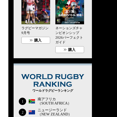
ラグビーマガジン
ネーションズチャ
9月号
ンピオンシップ
2026パーフェクト
購入
ガイド
購入
WORLD RUG
ワールドラグビーランキング
南アフリカ
1
（SOUTH AFRICA）
ニュージーランド
2
（NEW ZEALAND）