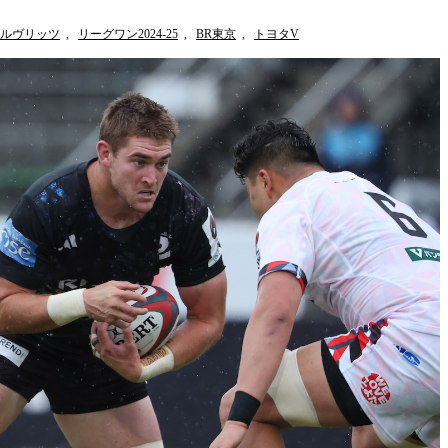
ルヴリッツ
,
リーグワン2024-25
,
BR東京
,
トヨタV