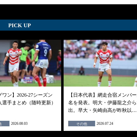
PICK UP
ワン】2026-27シーズン
【日本代表】網走合宿メンバー3
入選手まとめ（随時更新）
名を発表。明大・伊藤龍之介ら
出。早大・矢崎由高が昨秋以…
2026.08.03
2026.07.24
他
その他