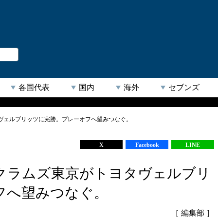
。
閉じる
各国代表
国内
海外
セブンズ
ヴェルブリッツに完勝。プレーオフへ望みつなぐ。
【人気キーワード】
X
Facebook
LINE
クラムズ東京がトヨタヴェルブリ
フへ望みつなぐ。
［ 編集部 ］