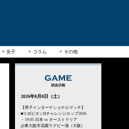
女子
コラム
その他
GAME
試合日程
2026年8月8日（土）
【男子インターナショナルマッチ】
■リポビタンDチャレンジカップ2026
・19:05 日本 vs オーストラリア
@東大阪市花園ラグビー場（大阪）