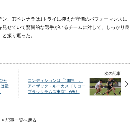
。
ン、TJペレナラは1トライに抑えた守備のパフォーマンスに
を見せていて驚異的な選手がいるチームに対して、しっかり良
」と振り返った。
次の記事
ジャ
コンディションは「100%」。
表は最
アイザック・ルーカス［リコー
.
ブラックラムズ東京］が戦..
記事一覧へ戻る