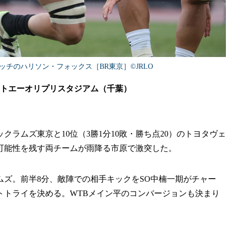
チのハリソン・フォックス［BR東京］©︎JRLO
＠ゼットエーオリプリスタジアム（千葉）
ックラムズ東京と10位（3勝1分10敗・勝ち点20）のトヨタヴェ
可能性を残す両チームが雨降る市原で激突した。
ズ。前半8分、敵陣での相手キックをSO中楠一期がチャー
トトライを決める。WTBメイン平のコンバージョンも決まり