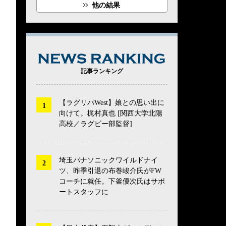
他の結果
NEWS RANK
記事ランキング
【ラグリパWest】娘との思い出に
向けて。梶村真也 [関西大学北陽
高校／ラグビー部監督]
埼玉パナソニックワイルドナイ
ツ、昨季引退の布巻峻介氏がFW
コーチに就任。下釜優次氏はサポ
ートスタッフに