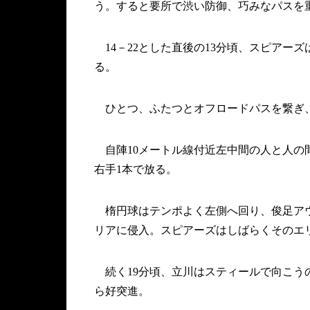
う。すると要所で渋い防御、巧みなパスを
14－22とした直後の13分頃、スピアー
る。
ひとつ、ふたつとオフロードパスを繋ぎ
自陣10メートル線付近左中間の人と人の
右手1本で放る。
楕円球はテンポよく左側へ回り、俊足アウト
リアに侵入。スピアーズはしばらくそのエリ
続く19分頃、立川はスティールで向こう
ら好突進。