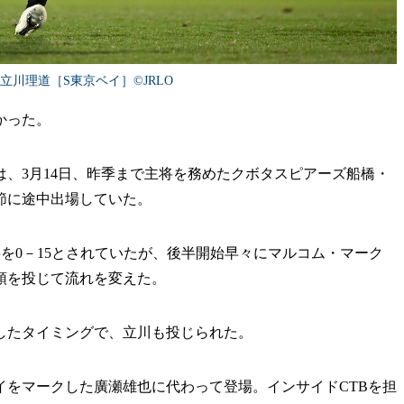
の立川理道［S東京ベイ］©︎JRLO
かった。
、3月14日、昨季まで主将を務めたクボタスピアーズ船橋・
節に途中出場していた。
半を0－15とされていたが、後半開始早々にマルコム・マーク
頭を投じて流れを変えた。
したタイミングで、立川も投じられた。
イをマークした廣瀬雄也に代わって登場。インサイドCTBを担