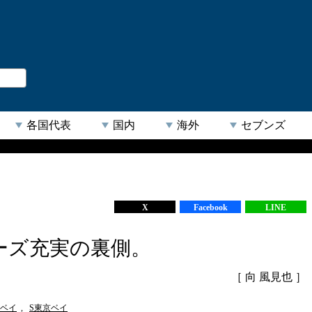
。
閉じる
各国代表
国内
海外
セブンズ
【人気キーワード】
X
Facebook
LINE
ーズ充実の裏側。
［ 向 風見也 ］
ベイ
,
S東京ベイ