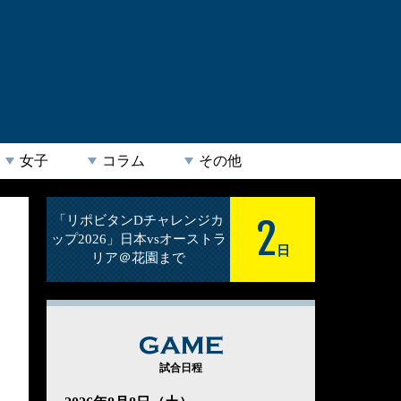
女子
コラム
その他
2
「リポビタンDチャレンジカ
ップ2026」日本vsオーストラ
日
リア＠花園まで
GAME
試合日程