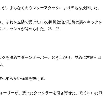
すが、まもなくカウンターアタックにより陣地を挽回した。
ス。それを左隣で受けたFBの押川敦治が防御の裏へキックを
ィニッシュが認められた。26－22。
クを決めてターンオーバー。起き上がり、早めに左側へ回
る。
左へ柔らかい弾道を投げる。
ォーリーが、残ったタックラーを引き寄せた。近くにいたFL