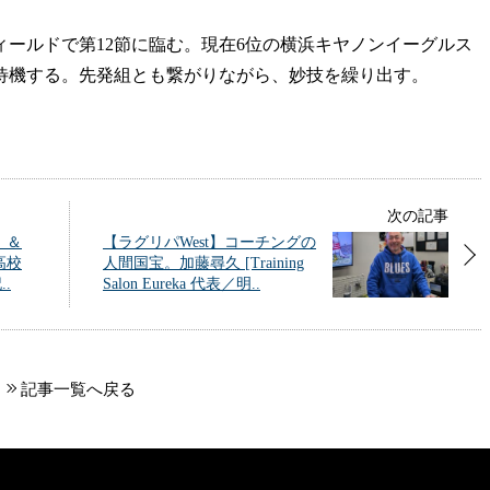
ールドで第12節に臨む。現在6位の横浜キヤノンイーグルス
待機する。先発組とも繋がりながら、妙技を繰り出す。
次の記事
』＆
【ラグリパWest】コーチングの
高校
人間国宝。加藤尋久 [Training
.
Salon Eureka 代表／明..
記事一覧へ戻る