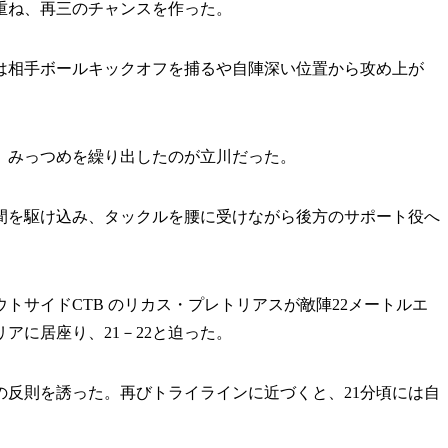
重ね、再三のチャンスを作った。
ズは相手ボールキックオフを捕るや自陣深い位置から攻め上が
、みっつめを繰り出したのが立川だった。
間を駆け込み、タックルを腰に受けながら後方のサポート役へ
サイドCTB のリカス・プレトリアスが敵陣22メートルエ
アに居座り、21－22と迫った。
の反則を誘った。再びトライラインに近づくと、21分頃には自