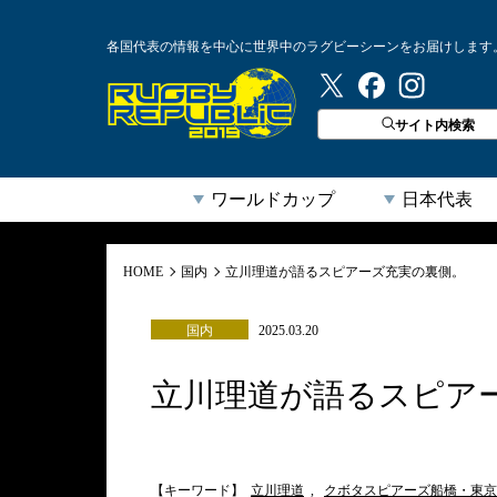
各国代表の情報を中心に世界中のラグビーシーンをお届けします
ラグビーリパブリック
サイト内検索
ワールドカップ
日本代表
HOME
国内
立川理道が語るスピアーズ充実の裏側。
国内
2025.03.20
立川理道が語るスピア
【キーワード】
立川理道
,
クボタスピアーズ船橋・東京