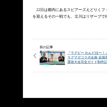
22日は都内にあるスピアーズえどりくフィ
を迎えるその一戦でも、立川はリザーブで
前の記事
『ラグビー わんだほー！
ラグマガコラボ企画 全国
選抜大会完全ガイド制作記.