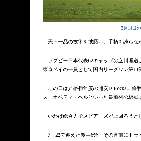
3月14日
天下一品の技術を披露も、手柄を誇らな
ラグビー日本代表62キャップの立川理道は
東京ベイの一員として国内リーグワン第11
この日は昇格初年度の浦安D-Rocksに前
ス、オペティ・ヘルといった最前列の核弾
いわば総合力でスピアーズが上回ろうと
7－22で迎えた後半6分、その直前にトラ