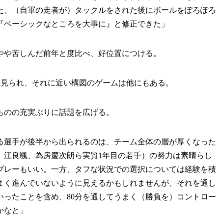
た、（自軍の走者が）タックルをされた後にボールをぽろぽろ
『ベーシックなところを大事に』と修正できた」
とやや苦しんだ前年と度比べ、好位置につける。
たと見られ、それに近い構図のゲームは他にもある。
ものの充実ぶりに話題を広げる。
る選手が後半から出られるのは、チーム全体の層が厚くなった
、江良颯、為房慶次朗ら実質1年目の若手）の努力は素晴らし
プレーもいい。一方、タフな状況での選択については経験を積
まく進んでいないように見えるかもしれませんが、それを通し
いったことを含め、80分を通してうまく（勝負を）コントロー
かなと」