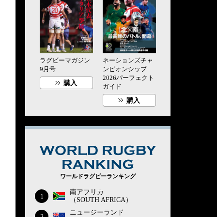
ラグビーマガジン
ネーションズチャ
9月号
ンピオンシップ
2026パーフェクト
購入
ガイド
購入
WORLD RUG
ワールドラグビーランキング
南アフリカ
1
（SOUTH AFRICA）
ニュージーランド
2