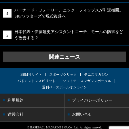
バーナード・フォーリー、ニック・フィップスが引退撤回。
SRPワラターズで現役復帰へ
日本代表・伊藤鐘史アシスタントコーチ、モールの防御をど
う改善する？
関連ニュース
BBM社サイト
スポーツクリック
テニスマガジン
バドミントンスピリット
ソフトテニスマガジンポータル
週刊ベースボールオンライン
利用規約
プライバシーポリシー
運営会社
お問い合せ
© BASEBALL MAGAZINE SHA Co., Ltd. All rights reserved.