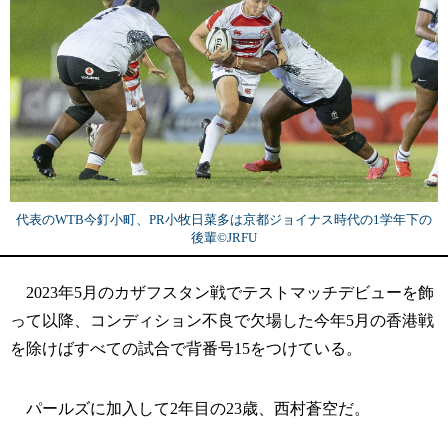
代表のWTB今釘小町、PR小牧日菜多は京都ジョイナス時代の1学年下の
後輩©JRFU
2023年5月のカザフスタン戦でテストマッチデビューを飾
って以降、コンディション不良で欠場した今年5月の香港戦
を除けばすべての試合で背番号15をつけている。
パールズに加入して2年目の23歳、西村蒼空だ。