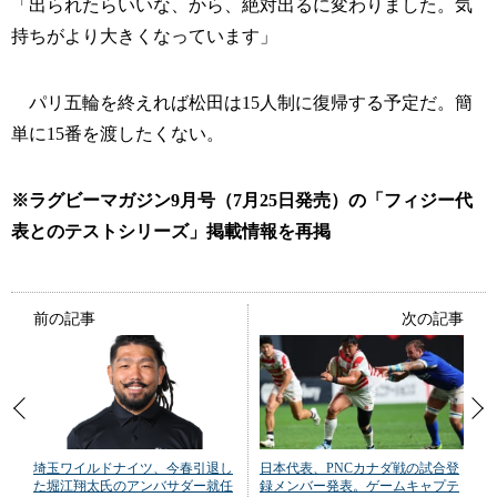
「出られたらいいな、から、絶対出るに変わりました。気
持ちがより大きくなっています」
パリ五輪を終えれば松田は15人制に復帰する予定だ。簡
単に15番を渡したくない。
※ラグビーマガジン9月号（7月25日発売）の「フィジー代
表とのテストシリーズ」掲載情報を再掲
前の記事
次の記事
埼玉ワイルドナイツ、今春引退し
日本代表、PNCカナダ戦の試合登
た堀江翔太氏のアンバサダー就任
録メンバー発表。ゲームキャプテ