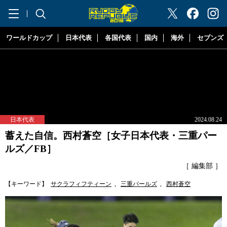
"ラグビーリパブリック"
ワールドカップ
日本代表
各国代表
国内
海外
セブンズ
日本代表
2024.08.24
蓄えた自信。西村蒼空［女子日本代表・三重パー
ルズ／FB］
［ 編集部 ］
【キーワード】
サクラフィフティーン
,
三重パールズ
,
西村蒼空