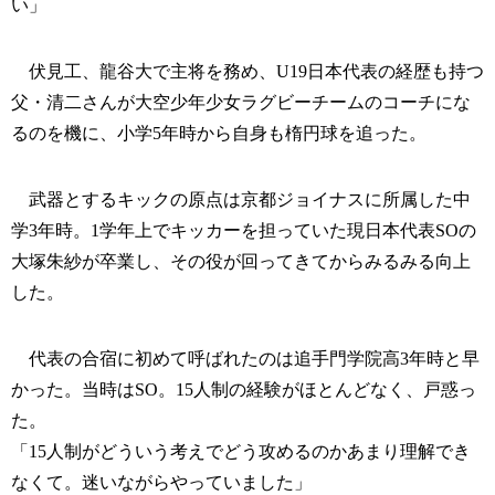
い」
伏見工、龍谷大で主将を務め、U19日本代表の経歴も持つ
父・清二さんが大空少年少女ラグビーチームのコーチにな
るのを機に、小学5年時から自身も楕円球を追った。
武器とするキックの原点は京都ジョイナスに所属した中
学3年時。1学年上でキッカーを担っていた現日本代表SOの
大塚朱紗が卒業し、その役が回ってきてからみるみる向上
した。
代表の合宿に初めて呼ばれたのは追手門学院高3年時と早
かった。当時はSO。15人制の経験がほとんどなく、戸惑っ
た。
「15人制がどういう考えでどう攻めるのかあまり理解でき
なくて。迷いながらやっていました」