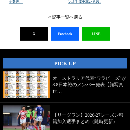
を発表。
ン坂手淳史率いる若..
記事一覧へ戻る
X
Facebook
LINE
PICK UP
オーストラリア代表“ワラビーズ”が
8.8日本戦のメンバー発表【顔写真
付…
【リーグワン】2026-27シーズン移
籍加入選手まとめ（随時更新）