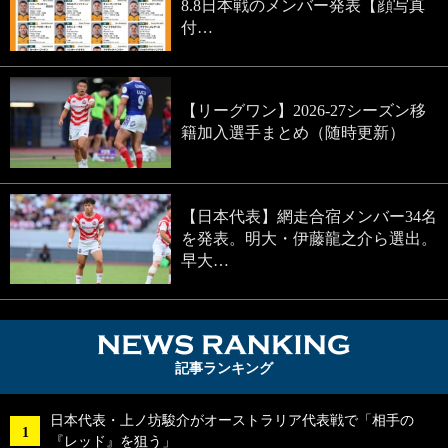
8.8日本戦のメンバー発表【顔写真
付…
【リーグワン】2026-27シーズン移
籍加入選手まとめ（随時更新）
【日本代表】網走合宿メンバー34名
を発表。明大・伊藤龍之介ら選出。
早大…
NEWS RA
記事ランキング
日本代表・上ノ坊駿介がオーストラリア代表戦で「相手の
『レッド』を狙う」