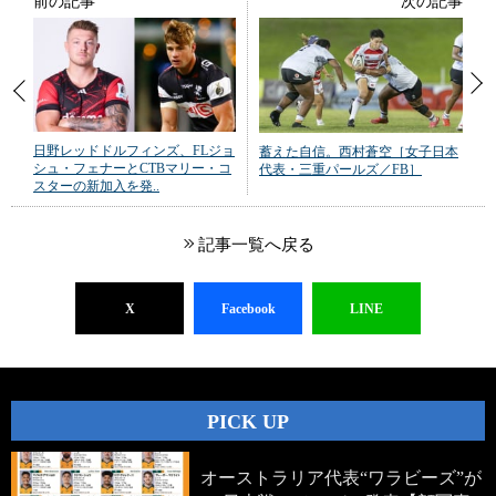
前の記事
次の記事
日野レッドドルフィンズ、FLジョ
蓄えた自信。西村蒼空［女子日本
シュ・フェナーとCTBマリー・コ
代表・三重パールズ／FB］
スターの新加入を発..
記事一覧へ戻る
X
Facebook
LINE
PICK UP
オーストラリア代表“ワラビーズ”が