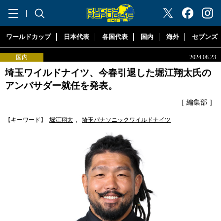
"ラグビーリパブリック"
ワールドカップ
日本代表
各国代表
国内
海外
セブンズ
国内
2024.08.23
埼玉ワイルドナイツ、今春引退した堀江翔太氏の
アンバサダー就任を発表。
［ 編集部 ］
【キーワード】
堀江翔太
,
埼玉パナソニックワイルドナイツ