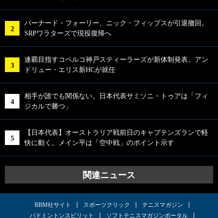
バーナード・フォーリー、ニック・フィップスが引退撤回。
SRPワラターズで現役復帰へ
連覇目指すコベルコ神戸スティーラーズが新体制発表。アン
ドリュー・エリス新HCが就任
相手が誰でも関係ない。日本代表サミソニ・トゥアは「フィ
ジカルで勝つ」
【日本代表】オーストラリア戦前日のキャプテンズランで軽
快に動く。メイン平は「空中戦」のポイント示す
関連ニュース
BBM社サイト
スポーツクリック
テニスマガジン
バドミントンスピリット
ソフトテニスマガジンポータル