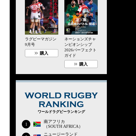
ラグビーマガジン
ネーションズチャ
9月号
ンピオンシップ
2026パーフェクト
購入
ガイド
購入
WORLD RUG
ワールドラグビーランキング
南アフリカ
1
（SOUTH AFRICA）
ニュージーランド