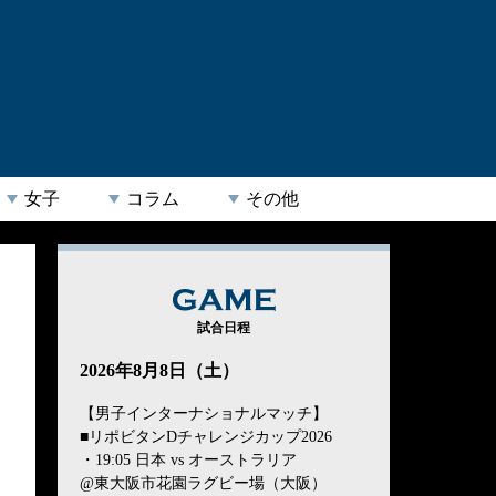
女子
コラム
その他
。
GAME
試合日程
2026年8月8日（土）
【男子インターナショナルマッチ】
■リポビタンDチャレンジカップ2026
・19:05 日本 vs オーストラリア
@東大阪市花園ラグビー場（大阪）