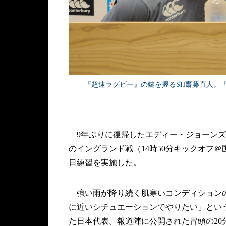
『超速ラグビー』の鍵を握るSH齋藤直人。
9年ぶりに復帰したエディー・ジョーンズH
のイングランド戦（14時50分キックオフ
日練習を実施した。
強い雨が降り続く肌寒いコンディションの
に近いシチュエーションでやりたい」とい
た日本代表。報道陣に公開された冒頭の2