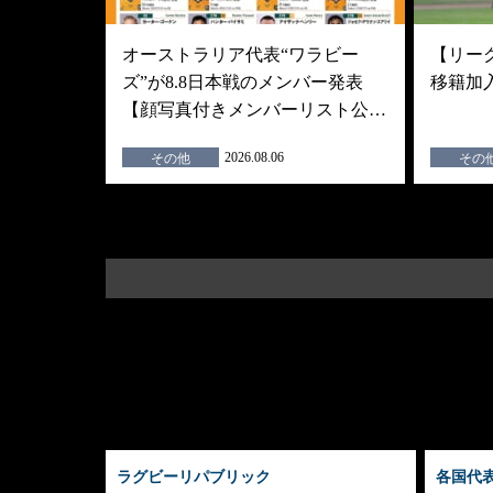
オーストラリア代表“ワラビー
【リーグ
ズ”が8.8日本戦のメンバー発表
移籍加
【顔写真付きメンバーリスト公…
2026.08.06
その他
その
ラグビーリパブリック
各国代