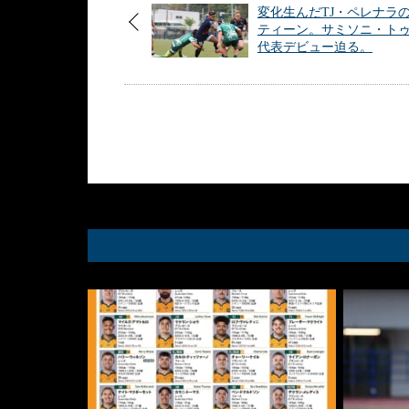
変化生んだTJ・ペレナラ
ティーン。サミソニ・ト
代表デビュー迫る。