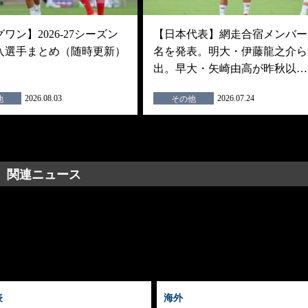
ワン】2026-27シーズン
【日本代表】網走合宿メンバー3
入選手まとめ（随時更新）
名を発表。明大・伊藤龍之介ら
出。早大・矢崎由高が昨秋以…
2026.08.03
2026.07.24
他
その他
関連ニュース
表
海外