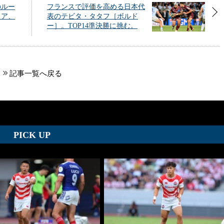
のルー
フランスで評価を高める日本代
ゥア、
表のテビタ・タタフ［ボルド
ー］。TOP14準決勝に挑む。
記事一覧へ戻る
PICK UP