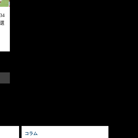
4
選
コラム