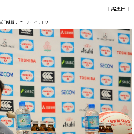
［ 編集部 ］
前日練習
,
ニール・ハットリー