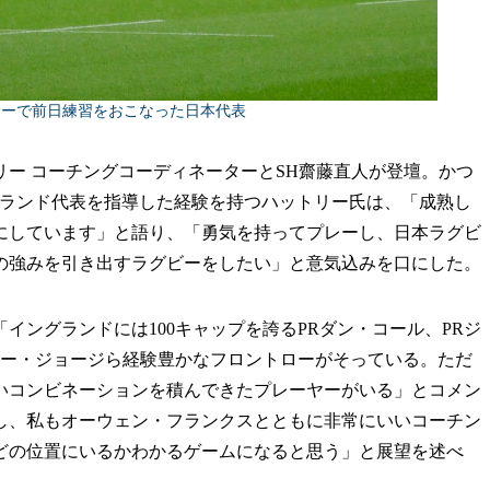
ジーで前日練習をおこなった日本代表
ー コーチングコーディネーターとSH齋藤直人が登壇。かつ
グランド代表を指導した経験を持つハットリー氏は、「成熟し
にしています」と語り、「勇気を持ってプレーし、日本ラグビ
の強みを引き出すラグビーをしたい」と意気込みを口にした。
ングランドには100キャップを誇るPRダン・コール、PRジ
ミー・ジョージら経験豊かなフロントローがそっている。ただ
いコンビネーションを積んできたプレーヤーがいる」とコメン
し、私もオーウェン・フランクスとともに非常にいいコーチン
どの位置にいるかわかるゲームになると思う」と展望を述べ