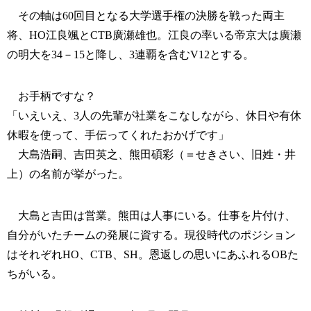
その軸は60回目となる大学選手権の決勝を戦った両主
将、HO江良颯とCTB廣瀬雄也。江良の率いる帝京大は廣瀬
の明大を34－15と降し、3連覇を含むV12とする。
お手柄ですな？
「いえいえ、3人の先輩が社業をこなしながら、休日や有休
休暇を使って、手伝ってくれたおかげです」
大島浩嗣、吉田英之、熊田碩彩（＝せきさい、旧姓・井
上）の名前が挙がった。
大島と吉田は営業。熊田は人事にいる。仕事を片付け、
自分がいたチームの発展に資する。現役時代のポジション
はそれぞれHO、CTB、SH。恩返しの思いにあふれるOBた
ちがいる。