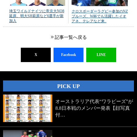
埼玉ワイルドナイツに帝京大NO8
クロスボーダーラグビー参加のNZ
延原、明大SH萩原など6選手が新
ブルーズ、W杯でも活躍したイオ
加入
アネ、テレアなど来..
記事一覧へ戻る
X
Facebook
LINE
PICK UP
オーストラリア代表“ワラビーズ”が
8.8日本戦のメンバー発表【顔写真
付…