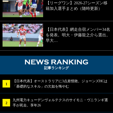
【リーグワン】2026-27シーズン移
籍加入選手まとめ（随時更新）
【日本代表】網走合宿メンバー34名
を発表。明大・伊藤龍之介ら選出。
早大…
NEWS RA
記事ランキング
【日本代表】オーストラリアに3点差惜敗。ジョーンズHCは
「基礎的なスキル」の欠如を悔やむ
九州電力キューデンヴォルテクスのサイモニ・ヴニランギ選
手が死去。享年26