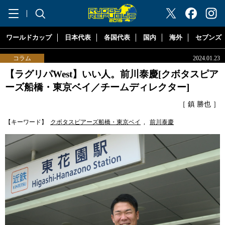
"ラグビーリパブリック"
ワールドカップ
日本代表
各国代表
国内
海外
セブンズ
コラム
2024.01.23
【ラグリパWest】いい人。前川泰慶[クボタスピア
ーズ船橋・東京ベイ／チームディレクター]
［ 鎮 勝也 ］
【キーワード】
クボタスピアーズ船橋・東京ベイ
,
前川泰慶