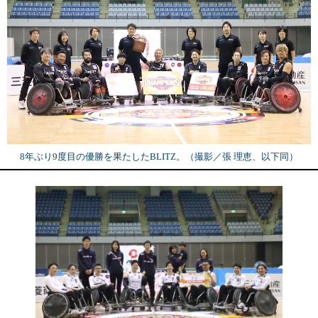
8年ぶり9度目の優勝を果たしたBLITZ。（撮影／張 理恵、以下同）