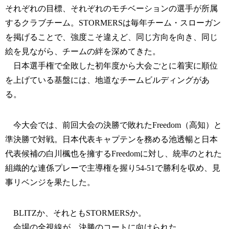
それぞれの目標、それぞれのモチベーションの選手が所属
するクラブチーム。STORMERSは毎年チーム・スローガン
を掲げることで、強度こそ違えど、同じ方向を向き、同じ
絵を見ながら、チームの絆を深めてきた。
日本選手権で全敗した初年度から大会ごとに着実に順位
を上げている基盤には、地道なチームビルディングがあ
る。
今大会では、前回大会の決勝で敗れたFreedom（高知）と
準決勝で対戦。日本代表キャプテンを務める池透暢と日本
代表候補の白川楓也を擁するFreedomに対し、統率のとれた
組織的な連係プレーで主導権を握り54-51で勝利を収め、見
事リベンジを果たした。
BLITZか、それともSTORMERSか。
会場の全視線が、決勝のコートに向けられた。