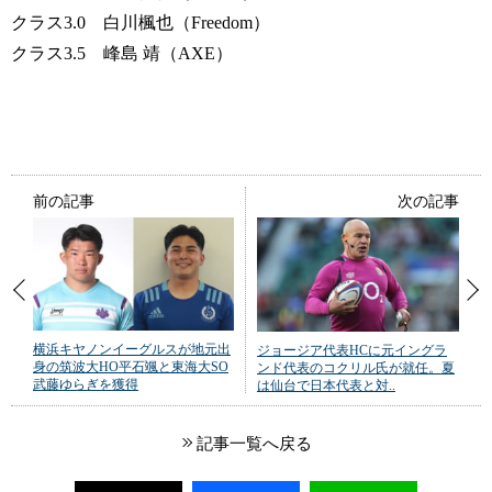
クラス3.0 白川楓也（Freedom）
クラス3.5 峰島 靖（AXE）
前の記事
次の記事
横浜キヤノンイーグルスが地元出
ジョージア代表HCに元イングラ
身の筑波大HO平石颯と東海大SO
ンド代表のコクリル氏が就任。夏
武藤ゆらぎを獲得
は仙台で日本代表と対..
記事一覧へ戻る