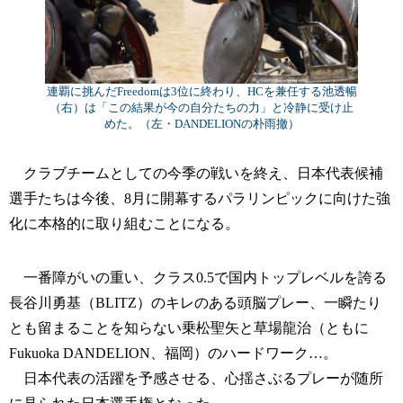
連覇に挑んだFreedomは3位に終わり、HCを兼任する池透暢
（右）は「この結果が今の自分たちの力」と冷静に受け止
めた。（左・DANDELIONの朴雨撤）
クラブチームとしての今季の戦いを終え、日本代表候補
選手たちは今後、8月に開幕するパラリンピックに向けた強
化に本格的に取り組むことになる。
一番障がいの重い、クラス0.5で国内トップレベルを誇る
長谷川勇基（BLITZ）のキレのある頭脳プレー、一瞬たり
とも留まることを知らない乗松聖矢と草場龍治（ともに
Fukuoka DANDELION、福岡）のハードワーク…。
日本代表の活躍を予感させる、心揺さぶるプレーが随所