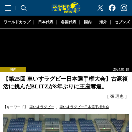
"ラグビーリパブリック"
ワールドカップ
日本代表
各国代表
国内
海外
セブンズ
国内
2024.01.19
【第25回 車いすラグビー日本選手権大会】古豪復
活に挑んだBLITZが8年ぶりに王座奪還。
［ 張 理恵 ］
【キーワード】
車いすラグビー
,
車いすラグビー日本選手権大会