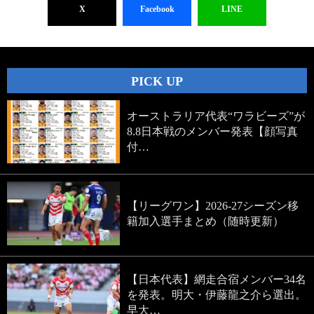
X
Facebook
LINE
PICK UP
オーストラリア代表“ワラビーズ”が
8.8日本戦のメンバー発表【顔写真
付…
【リーグワン】2026-27シーズン移
籍加入選手まとめ（随時更新）
【日本代表】網走合宿メンバー34名
を発表。明大・伊藤龍之介ら選出。
早大…