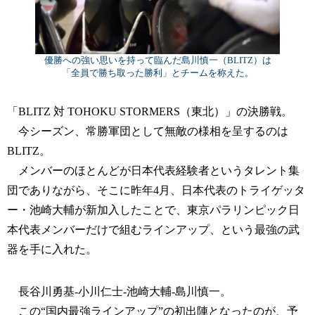
優勝への強い思いを持って臨んだ島川慎一（BLITZ）は
「全員で勝ち取った勝利」とチームを称えた。
「BLITZ 対 TOHOKU STORMERS（東北）」の決勝戦。
今シーズン、常勝軍団として無敵の様相を呈するのは
BLITZ。
メンバーのほとんどが日本代表経験者というタレント集
団でありながら、そこに昨年4月、日本代表のトライゲッタ
ー・池崎大輔が新加入したことで、東京パラリンピック日
本代表メンバーだけで組むラインアップ、という最強の武
器を手に入れた。
長谷川勇基-小川仁士-池崎大輔-島川慎一。
この“国内最強ラインアップ”の初出陣となったのが、予