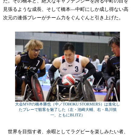
た。その橋本と、絶大なキャプテンシーを誇る中町の目を
見張るような成長、そして橋本—中町にしか成し得ない高
次元の連係プレーがチーム力をぐんぐんと引き上げた。
大会MVPの橋本勝也（中／TOHOKU STORMERS）は進化し
たプレーで観客を魅了した（左・池崎大輔、右・島川慎
一、ともにBLITZ）
世界を目指す者、余暇としてラグビーを楽しみたい者、