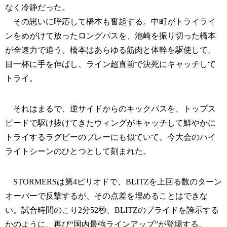
なく冷静だった。
その思いに呼応して橋本も奮起する。中町がトライライ
ンをめがけて放ったロングパスを、池崎を振り切った橋本
が全速力で追う。橋本はあらゆる筋肉と体幹を駆使して、
目一杯に手を伸ばし、ライン超直前で決死にキャッチして
トライ。
それはまるで、逆サイドからのキックパスを、トップス
ピードで駆け抜けてきたウィングがキャッチして鮮やかに
トライするラグビーのプレーにも似ていて、今大会のハイ
ライトシーンのひとつとして刻まれた。
STORMERSは第4ピリオドで、BLITZを上回る数のターン
オーバーで反撃するが、その点差を埋めることはできな
い。試合時間のこり2分52秒、BLITZのプライドを誇示する
かのように、再び“国内最強ラインアップ”が登場する。