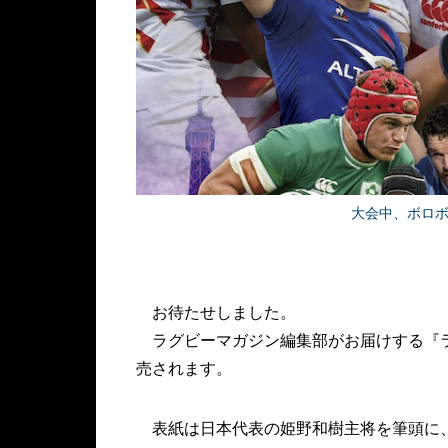
大会中、ボロ
お待たせしました。
ラグビーマガジン編集部がお届けする『ラ
売されます。
表紙は日本代表の姫野和樹主将を筆頭に、