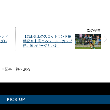
次の記事
ランド
【忽那健太のスコットランド挑
ドグレ
戦記 #3】高まるワールドカップ
熱。国内リーグもいよ..
記事一覧へ戻る
PICK UP