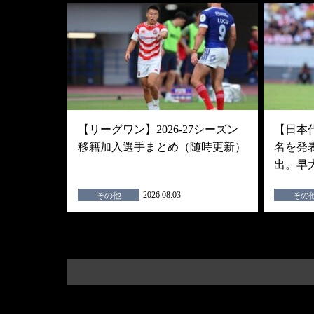
【リーグワン】2026-27シーズン
【日本
移籍加入選手まとめ（随時更新）
名を発
出。早
2026.08.03
その他
その