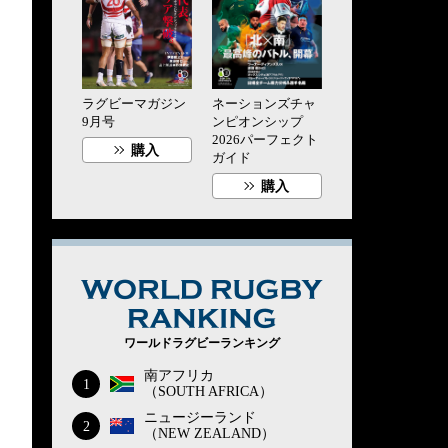
ラグビーマガジン
ネーションズチャ
9月号
ンピオンシップ
2026パーフェクト
購入
ガイド
購入
WORLD RUG
ワールドラグビーランキング
南アフリカ
1
（SOUTH AFRICA）
ニュージーランド
2
（NEW ZEALAND）