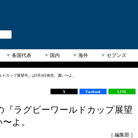
。
閉じる
各国代表
国内
海外
セブンズ
ルドカップ展望号』は9月4日発売。濃い〜よ。
【人気キーワード】
X
Facebook
LINE
の『ラグビーワールドカップ展望
い〜よ。
［ 編集部 ］