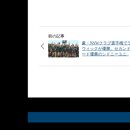
前の記事
豪・NSWクラブ選手権で
ウィックが優勝。セカン
ード優勝のシドニーユニ..