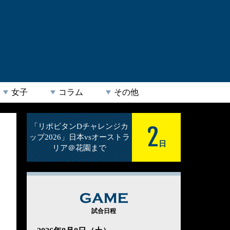
女子
コラム
その他
2
「リポビタンDチャレンジカ
ップ2026」日本vsオーストラ
日
リア＠花園まで
GAME
試合日程