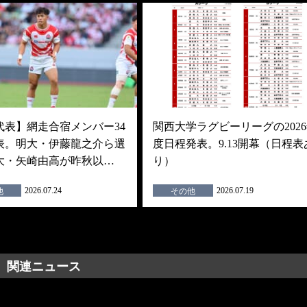
代表】網走合宿メンバー34
関西大学ラグビーリーグの202
表。明大・伊藤龍之介ら選
度日程発表。9.13開幕（日程表
大・矢崎由高が昨秋以…
り）
2026.07.24
2026.07.19
他
その他
関連ニュース