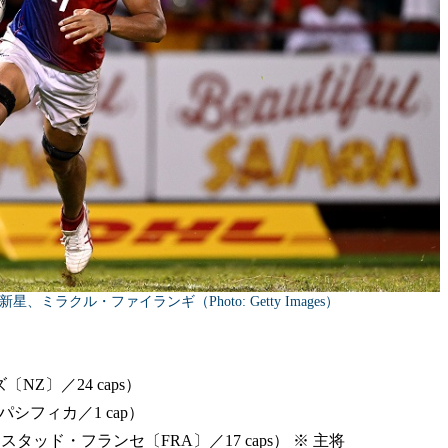
ラクル・ファイランギ（Photo: Getty Images）
〔NZ〕／24 caps）
・パシフィカ／1 cap）
e（スタッド・フランセ〔FRA〕／17 caps） ※ 主将