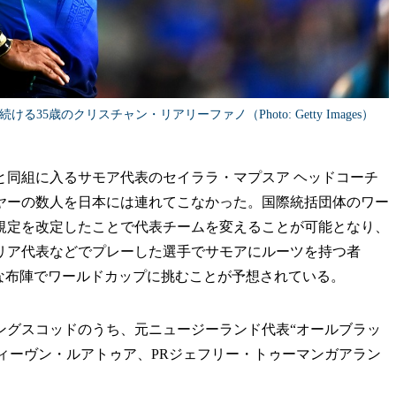
5歳のクリスチャン・リアリーファノ（Photo: Getty Images）
と同組に入るサモア代表のセイララ・マプスア ヘッドコーチ
ヤーの数人を日本には連れてこなかった。国際統括団体のワー
規定を改定したことで代表チームを変えることが可能となり、
リア代表などでプレーした選手でサモアにルーツを持つ者
な布陣でワールドカップに挑むことが予想されている。
グスコッドのうち、元ニュージーランド代表“オールブラッ
スティーヴン・ルアトゥア、PRジェフリー・トゥーマンガアラン