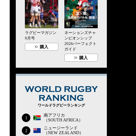
ラグビーマガジン
ネーションズチャ
9月号
ンピオンシップ
2026パーフェクト
購入
ガイド
購入
WORLD RUG
ワールドラグビーランキング
南アフリカ
1
（SOUTH AFRICA）
ニュージーランド
2
（NEW ZEALAND）