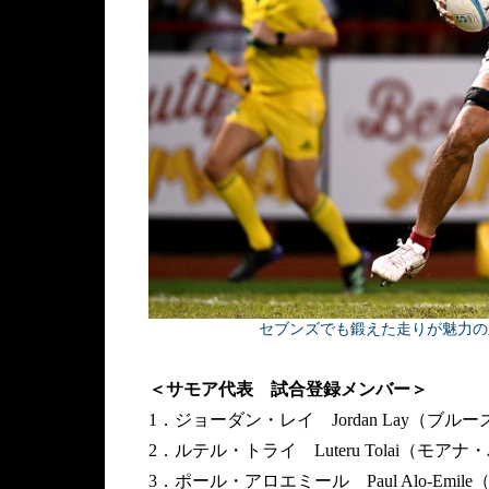
セブンズでも鍛えた走りが魅力の新星、ミ
＜サモア代表 試合登録メンバー＞
1．ジョーダン・レイ Jordan Lay（ブルーズ
2．ルテル・トライ Luteru Tolai（モアナ
3．ポール・アロエミール Paul Alo-Emil