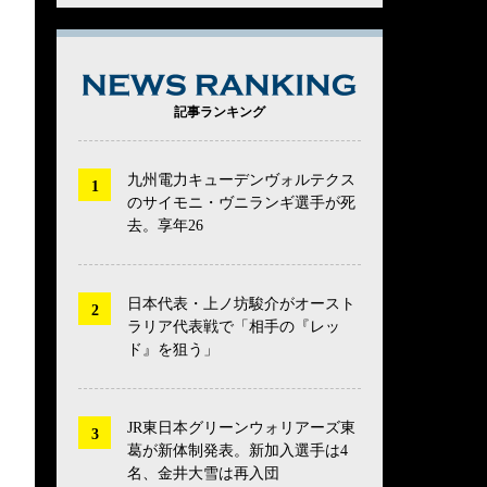
NEWS RANK
記事ランキング
九州電力キューデンヴォルテクス
のサイモニ・ヴニランギ選手が死
去。享年26
日本代表・上ノ坊駿介がオースト
ラリア代表戦で「相手の『レッ
ド』を狙う」
JR東日本グリーンウォリアーズ東
葛が新体制発表。新加入選手は4
名、金井大雪は再入団