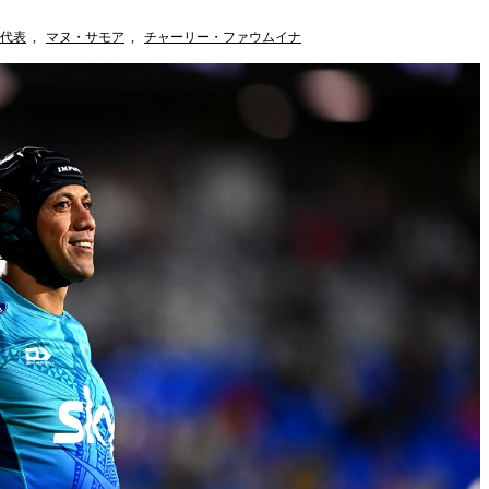
代表
,
マヌ・サモア
,
チャーリー・ファウムイナ