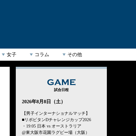
女子
コラム
その他
GAME
試合日程
2026年8月8日（土）
【男子インターナショナルマッチ】
■リポビタンDチャレンジカップ2026
・19:05 日本 vs オーストラリア
@東大阪市花園ラグビー場（大阪）