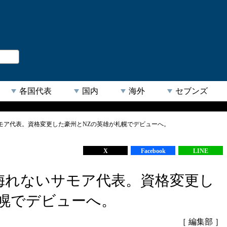
。
閉じる
各国代表
国内
海外
セブンズ
モア代表。資格変更した豪州とNZの英雄が札幌でデビューへ。
【人気キーワード】
X
Facebook
LINE
侮れないサモア代表。資格変更し
札幌でデビューへ。
［ 編集部 ］