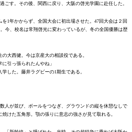
を過ごす。その後、関西に戻り、大阪の啓光学園に赴任した。
を1年かからず、全国大会に初出場させた。47回大会は２回
だった。今、校名は常翔啓光に変わっているが、冬の全国優勝は歴
生の大西健。今は京産大の相談役である。
学に引っ張られたんやね」
学した。藤井ラグビーの1期生である。
数人が並び、ボールをつなぎ、グラウンドの縦を休憩なしで
に焼けた五角形。顎の張りに意志の強さが見て取れる。
。「新幹線」と呼ばれた。当時、その超特急に乗れば大阪か