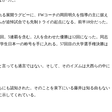
る展開ラグビーに、FWコーチの岡田明久を指導の主に据え
ムが追悼試合でも先制トライの起点になる。前半18分だった。
。5連覇を含む。2人を合わせた優勝は12回になった。同志
には学生日本一の称号を手に入れる。57回目の大学選手権決勝は
言っても過言ではない。そして、そのイズムは大西らの中に
にも認知された。そのことを泉下にいる藤井は知る由もない
に示してくれている。