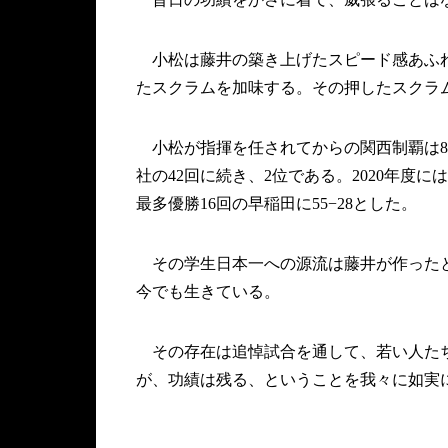
小松は藤井の築き上げたスピード感あふれ
たスクラムを加味する。その押したスクラ
小松が指揮を任されてからの関西制覇は8回
社の42回に続き、2位である。2020年度
最多優勝16回の早稲田に55−28とした。
その学生日本一への源流は藤井が作ったと
今でも生きている。
その存在は追悼試合を通して、若い人たち
が、功績は残る、ということを我々に如実