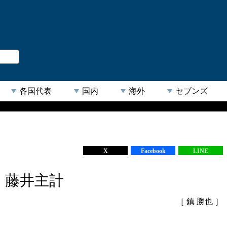
。
閉じる
各国代表
国内
海外
セブンズ
【人気キーワード】
X
Facebook
LINE
・藤井主計
［ 鎮 勝也 ］