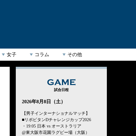
女子
コラム
その他
GAME
試合日程
2026年8月8日（土）
【男子インターナショナルマッチ】
■リポビタンDチャレンジカップ2026
・19:05 日本 vs オーストラリア
@東大阪市花園ラグビー場（大阪）