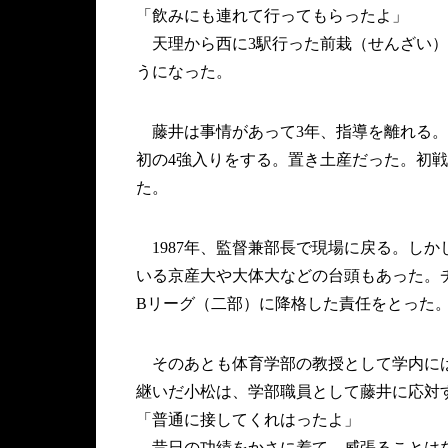
「飲みにも連れて行ってもらったよ」
天理から西に3駅行った前栽（せんざい）
うになった。
藤井は事情があって3年、指導を離れる。そ
初の4強入りをする。置き土産だった。初戦で
た。
1987年、監督兼部長で現場に戻る。し
いる京産大や大体大などの台頭もあった。チ
Bリーグ（二部）に降格した責任をとった。
そのあとも体育学部の教授として学内には残
継いだ小松は、学部職員として藤井に応対
「普通に接してくれはったよ」
昔日の功績をかさに着て、威張ることは