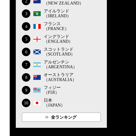
2
（NEW ZEALAND）
アイルランド
3
（IRELAND）
フランス
4
（FRANCE）
イングランド
5
（ENGLAND）
スコットランド
6
（SCOTLAND）
アルゼンチン
7
（ARGENTINA）
オーストラリア
8
（AUSTRALIA）
フィジー
9
（FIJI）
日本
10
（JAPAN）
全ランキング