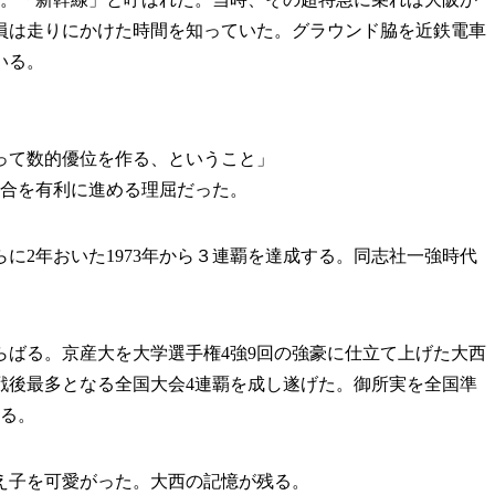
員は走りにかけた時間を知っていた。グラウンド脇を近鉄電車
いる。
って数的優位を作る、ということ」
合を有利に進める理屈だった。
2年おいた1973年から３連覇を達成する。同志社一強時代
ばる。京産大を大学選手権4強9回の強豪に仕立て上げた大西
戦後最多となる全国大会4連覇を成し遂げた。御所実を全国準
いる。
え子を可愛がった。大西の記憶が残る。