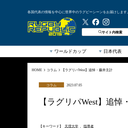
各国代表の情報を中心に世界中のラグビーシーンをお届けします
ラグビーリパブリック
サイト内検索
ワールドカップ
日本代表
HOME
コラム
【ラグリパWest】追悼・藤井主計
コラム
2023.07.05
【ラグリパWest】追悼
【キーワード】
天理大学
,
指導者