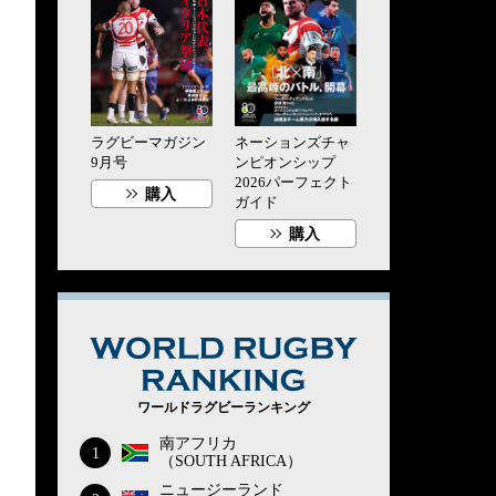
ラグビーマガジン
ネーションズチャ
9月号
ンピオンシップ
2026パーフェクト
購入
ガイド
購入
WORLD RUG
ワールドラグビーランキング
南アフリカ
1
（SOUTH AFRICA）
ニュージーランド