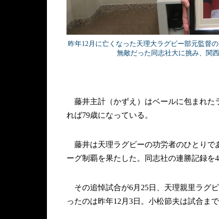
昨年12月に亡くなった天理大ラグビー部元監督
無敵だった同志社大に挑み、関
藤井主計（かずえ）はベールに包まれたラ
れば79歳になっている。
藤井は天理ラグビーの功労者のひとりであ
ーグ制覇を果たした。同志社の連勝記録を45
その追悼試合が6月25日、天理親里ラグ
ったのは昨年12月3日。小松節夫は試合ま