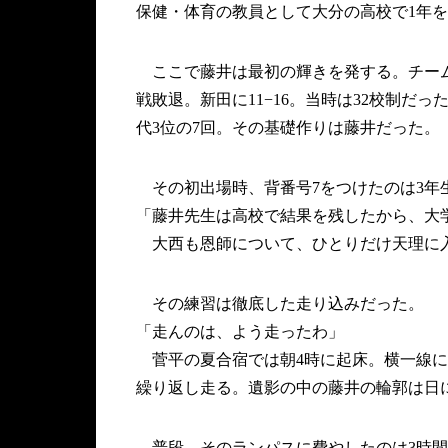
保健・体育の教員として大分の高校で1年
ここで藤井は最初の輝きを発する。チーム
戦敗退。新田に11−16。当時は32校制
代3位の7回。その基礎作りは藤井だった。
その初出場時、背番号7をつけたのは3年
「藤井先生は高校で結果を残したから、大
大西も恩師について、ひとりだけ天理に入
その練習は徹底した走り込みだった。
「走んのは、よう走ったわ」
菅平の夏合宿では朝4時に起床。横一線に
繰り返し走る。遺影の中の藤井の輪郭は日
普段、そのランパスに費やしたのは3時間