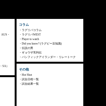
コラム
ラグリパコラム
・AUS・
ラグリパWEST
Player to watch
Did you know? (ラグビー豆知識)
伝説の男
ギョウザ耳列伝
パシフィックアイランダー・リレートーク
ly・SA）
その他
Hot Shot
試合日程一覧
試合結果一覧