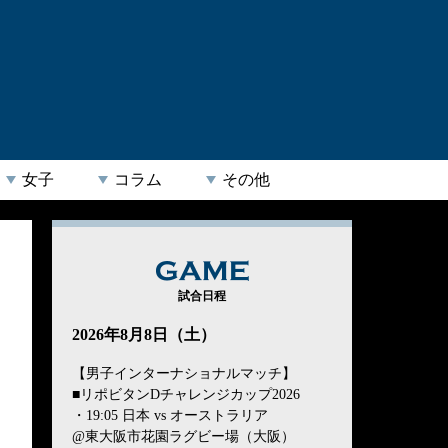
女子
コラム
その他
GAME
試合日程
2026年8月8日（土）
【男子インターナショナルマッチ】
■リポビタンDチャレンジカップ2026
・19:05 日本 vs オーストラリア
@東大阪市花園ラグビー場（大阪）