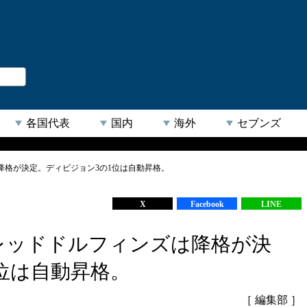
。
閉じる
各国代表
国内
海外
セブンズ
降格が決定。ディビジョン3の1位は自動昇格。
【人気キーワード】
X
Facebook
LINE
レッドドルフィンズは降格が決
位は自動昇格。
［ 編集部 ］