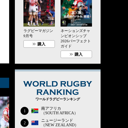
ラグビーマガジン
ネーションズチャ
9月号
ンピオンシップ
2026パーフェクト
購入
ガイド
購入
WORLD RUG
ワールドラグビーランキング
南アフリカ
1
（SOUTH AFRICA）
ニュージーランド
2
（NEW ZEALAND）