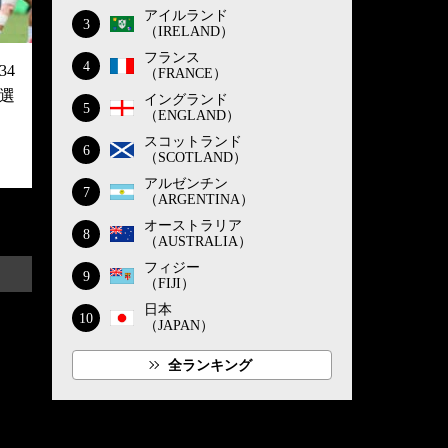
アイルランド
3
（IRELAND）
フランス
4
4
（FRANCE）
選
イングランド
5
（ENGLAND）
スコットランド
6
（SCOTLAND）
アルゼンチン
7
（ARGENTINA）
オーストラリア
8
（AUSTRALIA）
フィジー
9
（FIJI）
日本
10
（JAPAN）
全ランキング