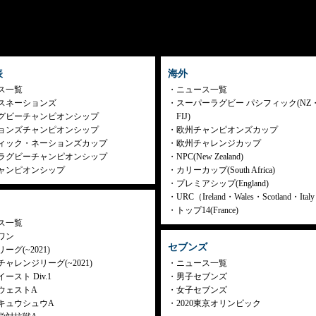
表
海外
ス一覧
ニュース一覧
スネーションズ
スーパーラグビー パシフィック(NZ
グビーチャンピオンシップ
FIJ)
ョンズチャンピオンシップ
欧州チャンピオンズカップ
ィック・ネーションズカップ
欧州チャレンジカップ
ラグビーチャンピオンシップ
NPC(New Zealand)
ャンピオンシップ
カリーカップ(South Africa)
プレミアシップ(England)
URC（Ireland・Wales・Scotland・Ita
トップ14(France)
ス一覧
ワン
セブンズ
ーグ(~2021)
ャレンジリーグ(~2021)
ニュース一覧
ースト Div.1
男子セブンズ
ウェストA
女子セブンズ
キュウシュウA
2020東京オリンピック