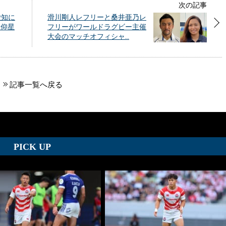
次の記事
愛知に
滑川剛人レフリーと桑井亜乃レ
大仰星
フリーがワールドラグビー主催
大会のマッチオフィシャ..
記事一覧へ戻る
PICK UP