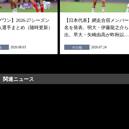
ワン】2026-27シーズン
【日本代表】網走合宿メンバー3
入選手まとめ（随時更新）
名を発表。明大・伊藤龍之介ら
出。早大・矢崎由高が昨秋以…
2026.08.03
2026.07.24
他
その他
関連ニュース