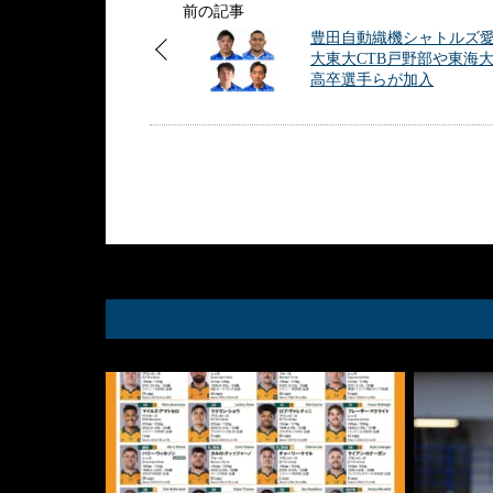
前の記事
豊田自動織機シャトルズ
大東大CTB戸野部や東海
高卒選手らが加入