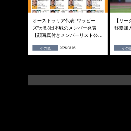
オーストラリア代表“ワラビー
【リーグ
ズ”が8.8日本戦のメンバー発表
移籍加
【顔写真付きメンバーリスト公…
2026.08.06
その他
その