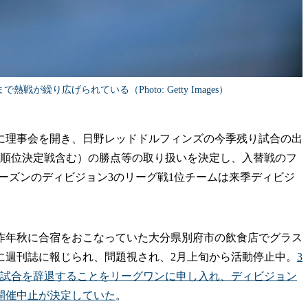
が繰り広げられている（Photo: Getty Images）
に理事会を開き、日野レッドドルフィンズの今季残り試合の出
（順位決定戦含む）の勝点等の取り扱いを決定し、入替戦のフ
3シーズンのディビジョン3のリーグ戦1位チームは来季ディビジ
年秋に合宿をおこなっていた大分県別府市の飲食店でグラス
に週刊誌に報じられ、問題視され、2月上旬から活動停止中。
3
の試合を辞退することをリーグワンに申し入れ、ディビジョン
開催中止が決定していた
。