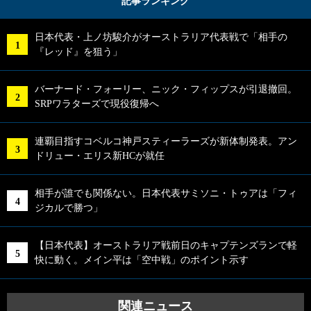
記事ランキング
日本代表・上ノ坊駿介がオーストラリア代表戦で「相手の
『レッド』を狙う」
バーナード・フォーリー、ニック・フィップスが引退撤回。
SRPワラターズで現役復帰へ
連覇目指すコベルコ神戸スティーラーズが新体制発表。アン
ドリュー・エリス新HCが就任
相手が誰でも関係ない。日本代表サミソニ・トゥアは「フィ
ジカルで勝つ」
【日本代表】オーストラリア戦前日のキャプテンズランで軽
快に動く。メイン平は「空中戦」のポイント示す
関連ニュース