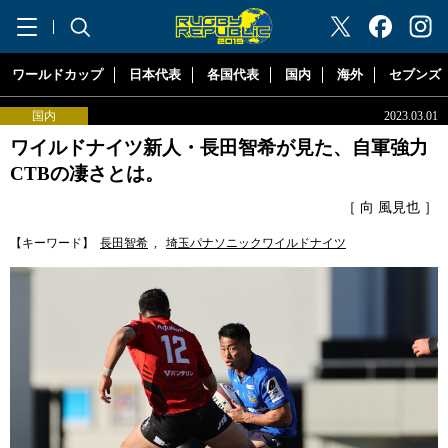
"ラグビーリパブリック"
ワールドカップ
日本代表
各国代表
国内
海外
セブンズ
国内
2023.03.01
ワイルドナイツ新人・長田智希が見た、自軍強力
CTBの凄さとは。
［ 向 風見也 ］
【キーワード】
長田智希
,
埼玉パナソニックワイルドナイツ