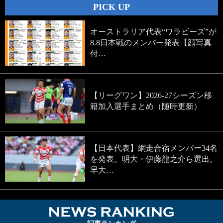
PICK UP
オーストラリア代表“ワラビーズ”が
8.8日本戦のメンバー発表【顔写真
付…
【リーグワン】2026-27シーズン移
籍加入選手まとめ（随時更新）
【日本代表】網走合宿メンバー34名
を発表。明大・伊藤龍之介ら選出。
早大…
NEWS RA