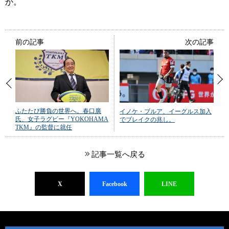
か。
前の記事
次の記事
ふたたび勝負の世界へ。春口廣
イノケ・ブルア、イーグルス加入
氏、女子ラグビー『YOKOHAMA
でブレイクの兆し。
TKM』の監督に就任
記事一覧へ戻る
X
Facebook
LINE