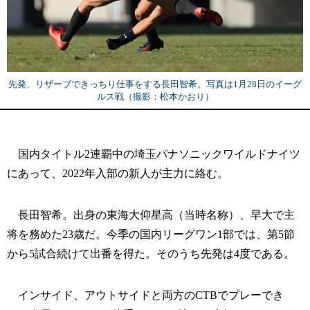
先発、リザーブできっちり仕事をする長田智希。写真は1月28日のイーグ
ルス戦（撮影：松本かおり）
国内タイトル2連覇中の埼玉パナソニックワイルドナイツ
にあって、2022年入部の新人が主力に絡む。
長田智希。出身の東海大仰星高（当時名称）、早大で主
将を務めた23歳だ。今季の国内リーグワン1部では、第5節
から5試合続けて出番を得た。そのうち先発は4度である。
インサイド、アウトサイドと両方のCTBでプレーでき