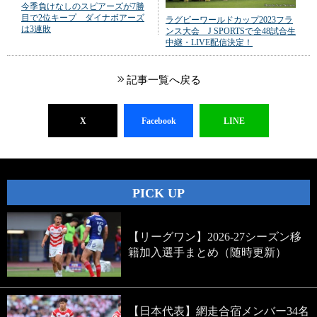
今季負けなしのスピアーズが7勝
目で2位キープ ダイナボアーズ
ラグビーワールドカップ2023フラ
は3連敗
ンス大会 J SPORTSで全48試合生
中継・LIVE配信決定！
記事一覧へ戻る
X
Facebook
LINE
PICK UP
【リーグワン】2026-27シーズン移
籍加入選手まとめ（随時更新）
【日本代表】網走合宿メンバー34名