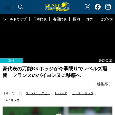
"ラグビーリパブリック"
ワールドカップ
日本代表
各国代表
国内
海外
セブンズ
海外
2023.02.20
豪代表の万能BKホッジが今季限りでレベルズ退
団 フランスのバイヨンヌに移籍へ
［ 編集部 ］
【キーワード】
スーパーラグビー
,
レベルズ
,
リース・ホッジ
,
バイヨンヌ