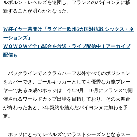
ルボルン・レベルズを退団し、フランスのバイヨンヌに移
籍することが明らかとなった。
W杯イヤー幕開け「ラグビー欧州6カ国対抗戦 シックス・ネ
ーションズ」
ＷＯＷＯＷで全15試合を放送・ライブ配信中！アーカイブ
配信も
バックラインでスクラムハーフ以外すべてのポジション
をカバーでき、ゴールキッカーとしても優秀な万能プレー
ヤーである28歳のホッジは、今年9月、10月にフランスで開
催されるワールドカップ出場を目指しており、その大舞台
が終わったあと、3年契約を結んだバイヨンヌに加わる予
定。
ホッジにとってレベルズでのラストシーズンとなるスー