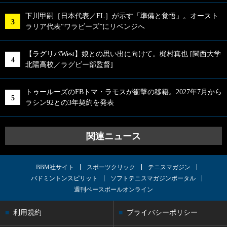
下川甲嗣［日本代表／FL］が示す「準備と覚悟」。オースト
ラリア代表“ワラビーズ”にリベンジへ
【ラグリパWest】娘との思い出に向けて。梶村真也 [関西大学
北陽高校／ラグビー部監督]
トゥールーズのFBトマ・ラモスが衝撃の移籍。2027年7月から
ラシン92との3年契約を発表
関連ニュース
BBM社サイト
スポーツクリック
テニスマガジン
バドミントンスピリット
ソフトテニスマガジンポータル
週刊ベースボールオンライン
利用規約
プライバシーポリシー